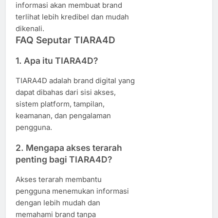
informasi akan membuat brand
terlihat lebih kredibel dan mudah
dikenali.
FAQ Seputar TIARA4D
1. Apa itu TIARA4D?
TIARA4D adalah brand digital yang
dapat dibahas dari sisi akses,
sistem platform, tampilan,
keamanan, dan pengalaman
pengguna.
2. Mengapa akses terarah
penting bagi TIARA4D?
Akses terarah membantu
pengguna menemukan informasi
dengan lebih mudah dan
memahami brand tanpa