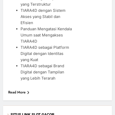
yang Terstruktur
TIARA4D dengan Sistem
Akses yang Stabil dan
Efisien
Panduan Mengatasi Kendala
Umum saat Mengakses
TIARA4D
TIARA4D sebagai Platform
Digital dengan Identitas
yang Kuat
TIARA4D sebagai Brand
Digital dengan Tampilan
yang Lebih Terarah
Read More
SITUS LINK SLOT GACOR