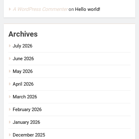
A WordPress Commenter
on
Hello world!
Archives
July 2026
June 2026
May 2026
April 2026
March 2026
February 2026
January 2026
December 2025