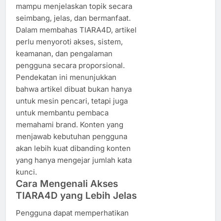
mampu menjelaskan topik secara
seimbang, jelas, dan bermanfaat.
Dalam membahas TIARA4D, artikel
perlu menyoroti akses, sistem,
keamanan, dan pengalaman
pengguna secara proporsional.
Pendekatan ini menunjukkan
bahwa artikel dibuat bukan hanya
untuk mesin pencari, tetapi juga
untuk membantu pembaca
memahami brand. Konten yang
menjawab kebutuhan pengguna
akan lebih kuat dibanding konten
yang hanya mengejar jumlah kata
kunci.
Cara Mengenali Akses
TIARA4D yang Lebih Jelas
Pengguna dapat memperhatikan