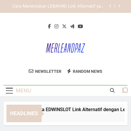
Skip
KAYA787 Alternatif sebagai Opsi Akses dengan
to
Sistem yang Responsif
content
KAYA787 Alternatif sebagai Jalur Akses yang
Mudah Dipahami Pengguna
Panduan Membuka EDWINSLOT Link Alternatif
dengan Lebih Praktis
Cara Menemukan LEBAH4D Link Alternatif yang
Mudah Diakses
KAYA787 Alternatif sebagai Opsi Akses dengan
Sistem yang Responsif
Merle And Paz
Dapatkan Perhiasan Mewah Dan Aksesori
KAYA787 Alternatif sebagai Jalur Akses yang
NEWSLETTER
RANDOM NEWS
Mudah Dipahami Pengguna
Berkualitas Di Merle And Paz Untuk
Melengkapi Gaya Anda.
MENU
nduan Membuka EDWINSLOT Link Alternatif dengan Lebih Pra
HEADLINES
Weeks Ago