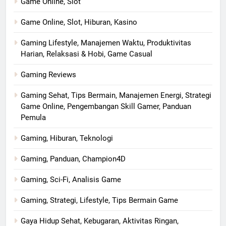
Game Online, Slot
Game Online, Slot, Hiburan, Kasino
Gaming Lifestyle, Manajemen Waktu, Produktivitas
Harian, Relaksasi & Hobi, Game Casual
Gaming Reviews
Gaming Sehat, Tips Bermain, Manajemen Energi, Strategi
Game Online, Pengembangan Skill Gamer, Panduan
Pemula
Gaming, Hiburan, Teknologi
Gaming, Panduan, Champion4D
Gaming, Sci-Fi, Analisis Game
Gaming, Strategi, Lifestyle, Tips Bermain Game
Gaya Hidup Sehat, Kebugaran, Aktivitas Ringan,