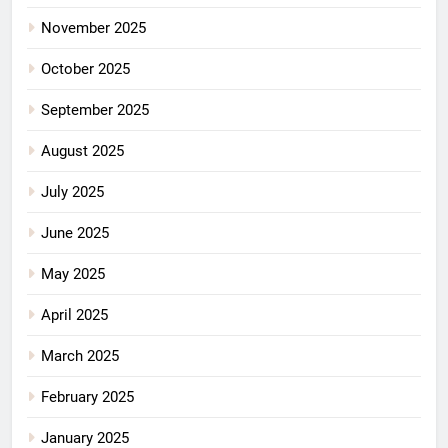
November 2025
October 2025
September 2025
August 2025
July 2025
June 2025
May 2025
April 2025
March 2025
February 2025
January 2025