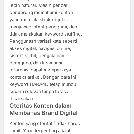
lebih natural. Mesin pencari
cenderung memahami konten
yang memiliki struktur jelas,
menjawab intent pengguna, dan
tidak melakukan keyword stuffing.
Penggunaan variasi kata seperti
akses digital, navigasi online,
sistem stabil, pengalaman
pengguna, dan keamanan
informasi dapat memperkaya
konteks artikel. Dengan cara ini,
keyword TIARA4D tetap muncul
secara relevan tanpa terasa
dipaksakan.
Otoritas Konten dalam
Membahas Brand Digital
Konten yang otoritatif tidak harus
rumit. Yang terpenting adalah