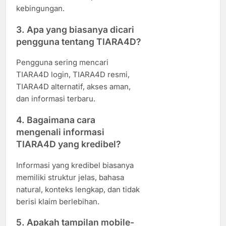
kebingungan.
3. Apa yang biasanya dicari
pengguna tentang TIARA4D?
Pengguna sering mencari
TIARA4D login, TIARA4D resmi,
TIARA4D alternatif, akses aman,
dan informasi terbaru.
4. Bagaimana cara
mengenali informasi
TIARA4D yang kredibel?
Informasi yang kredibel biasanya
memiliki struktur jelas, bahasa
natural, konteks lengkap, dan tidak
berisi klaim berlebihan.
5. Apakah tampilan mobile-