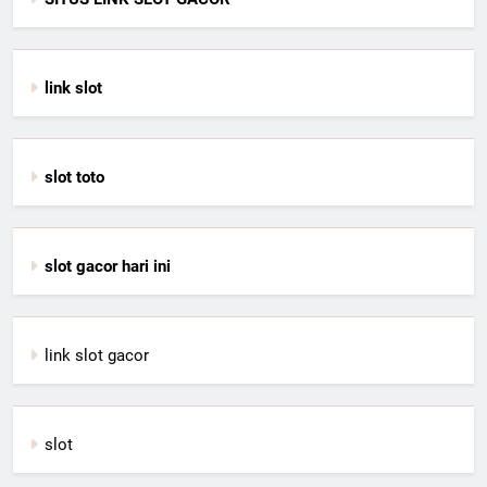
link slot
slot toto
slot gacor hari ini
link slot gacor
slot