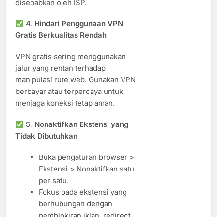
disebabkan oleh ISP.
4. Hindari Penggunaan VPN
Gratis Berkualitas Rendah
VPN gratis sering menggunakan
jalur yang rentan terhadap
manipulasi rute web. Gunakan VPN
berbayar atau terpercaya untuk
menjaga koneksi tetap aman.
5. Nonaktifkan Ekstensi yang
Tidak Dibutuhkan
Buka pengaturan browser >
Ekstensi > Nonaktifkan satu
per satu.
Fokus pada ekstensi yang
berhubungan dengan
pemblokiran iklan, redirect,