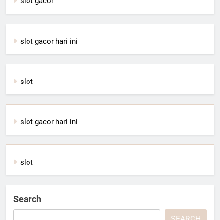
slot gacor
slot gacor hari ini
slot
slot gacor hari ini
slot
Search
SEARCH