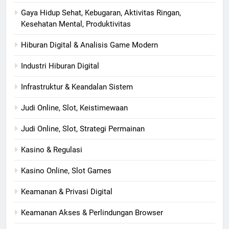
Gaya Hidup Sehat, Kebugaran, Aktivitas Ringan,
Kesehatan Mental, Produktivitas
Hiburan Digital & Analisis Game Modern
Industri Hiburan Digital
Infrastruktur & Keandalan Sistem
Judi Online, Slot, Keistimewaan
Judi Online, Slot, Strategi Permainan
Kasino & Regulasi
Kasino Online, Slot Games
Keamanan & Privasi Digital
Keamanan Akses & Perlindungan Browser