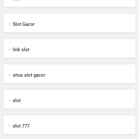
Slot Gacor
link slot
situs slot gacor
slot
slot 777