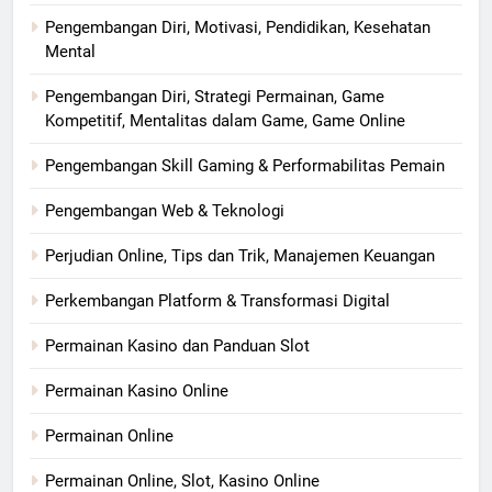
Pengembangan Diri, Motivasi, Pendidikan, Kesehatan
Mental
Pengembangan Diri, Strategi Permainan, Game
Kompetitif, Mentalitas dalam Game, Game Online
Pengembangan Skill Gaming & Performabilitas Pemain
Pengembangan Web & Teknologi
Perjudian Online, Tips dan Trik, Manajemen Keuangan
Perkembangan Platform & Transformasi Digital
Permainan Kasino dan Panduan Slot
Permainan Kasino Online
Permainan Online
Permainan Online, Slot, Kasino Online