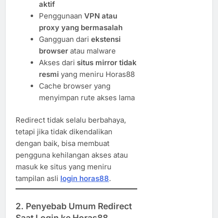
aktif
Penggunaan
VPN atau
proxy yang bermasalah
Gangguan dari
ekstensi
browser
atau malware
Akses dari
situs mirror tidak
resmi
yang meniru Horas88
Cache browser yang
menyimpan rute akses lama
Redirect tidak selalu berbahaya,
tetapi jika tidak dikendalikan
dengan baik, bisa membuat
pengguna kehilangan akses atau
masuk ke situs yang meniru
tampilan asli
login horas88
.
2. Penyebab Umum Redirect
Saat Login ke Horas88