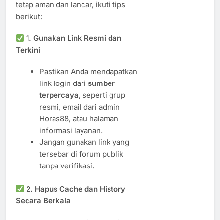
tetap aman dan lancar, ikuti tips
berikut:
1. Gunakan Link Resmi dan
Terkini
Pastikan Anda mendapatkan
link login dari
sumber
terpercaya
, seperti grup
resmi, email dari admin
Horas88, atau halaman
informasi layanan.
Jangan gunakan link yang
tersebar di forum publik
tanpa verifikasi.
2. Hapus Cache dan History
Secara Berkala