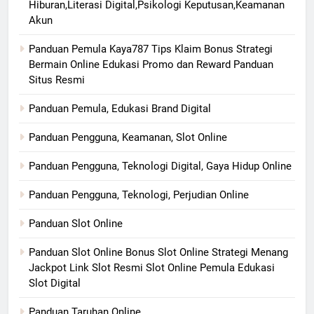
Hiburan,Literasi Digital,Psikologi Keputusan,Keamanan
Akun
Panduan Pemula Kaya787 Tips Klaim Bonus Strategi
Bermain Online Edukasi Promo dan Reward Panduan
Situs Resmi
Panduan Pemula, Edukasi Brand Digital
Panduan Pengguna, Keamanan, Slot Online
Panduan Pengguna, Teknologi Digital, Gaya Hidup Online
Panduan Pengguna, Teknologi, Perjudian Online
Panduan Slot Online
Panduan Slot Online Bonus Slot Online Strategi Menang
Jackpot Link Slot Resmi Slot Online Pemula Edukasi
Slot Digital
Panduan Taruhan Online