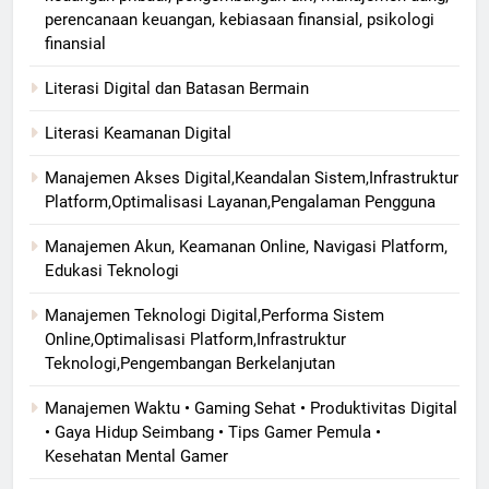
perencanaan keuangan, kebiasaan finansial, psikologi
finansial
Literasi Digital dan Batasan Bermain
Literasi Keamanan Digital
Manajemen Akses Digital,Keandalan Sistem,Infrastruktur
Platform,Optimalisasi Layanan,Pengalaman Pengguna
Manajemen Akun, Keamanan Online, Navigasi Platform,
Edukasi Teknologi
Manajemen Teknologi Digital,Performa Sistem
Online,Optimalisasi Platform,Infrastruktur
Teknologi,Pengembangan Berkelanjutan
Manajemen Waktu • Gaming Sehat • Produktivitas Digital
• Gaya Hidup Seimbang • Tips Gamer Pemula •
Kesehatan Mental Gamer