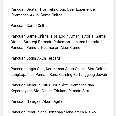
Panduan Digital, Tips Teknologi, User Experience,
Keamanan Akun, Game Online
Panduan Game Online
Panduan Game Online, Tips Login Aman, Tutorial Game
Digital, Strategi Bermain Pokemon, Hiburan Interaktif,
Panduan Pemula, Keamanan Akun Game
Panduan Login Akun Terbaru
Panduan Login Slot, Keamanan Akun Online, Slot Online
Lengkap, Tips Pemain Baru, Gaming Bertanggung Jawab
Panduan Memilih Situs CorlaSlot Keamanan dan
Kepercayaan Slot Online Edukasi Pemain Slot
Panduan Navigasi Akun Digital
Panduan Pemula dan Bertahap,Manajemen Risiko