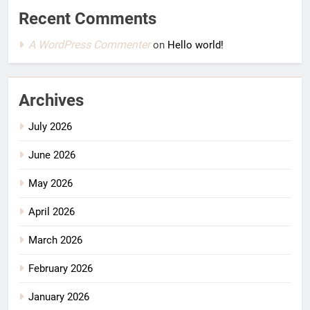
Recent Comments
A WordPress Commenter
on
Hello world!
Archives
July 2026
June 2026
May 2026
April 2026
March 2026
February 2026
January 2026