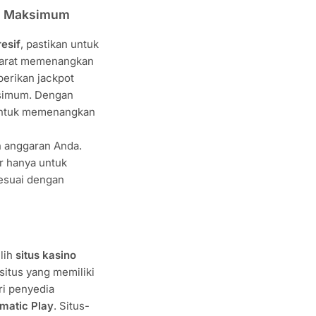
an Maksimum
esif
, pastikan untuk
yarat memenangkan
berikan jackpot
ksimum. Dengan
 untuk memenangkan
n anggaran Anda.
r hanya untuk
sesuai dengan
ilih
situs kasino
 situs yang memiliki
ri penyedia
matic Play
. Situs-