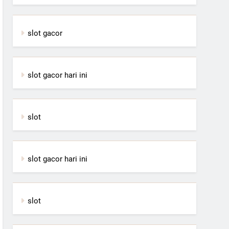
slot gacor
slot gacor hari ini
slot
slot gacor hari ini
slot