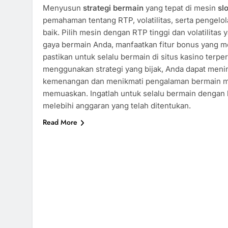
Menyusun
strategi bermain
yang tepat di mesin
sl
pemahaman tentang RTP, volatilitas, serta pengelol
baik. Pilih mesin dengan RTP tinggi dan volatilitas
gaya bermain Anda, manfaatkan fitur bonus yang 
pastikan untuk selalu bermain di situs kasino terp
menggunakan strategi yang bijak, Anda dapat meni
kemenangan dan menikmati pengalaman bermain me
memuaskan. Ingatlah untuk selalu bermain dengan h
melebihi anggaran yang telah ditentukan.
Read More