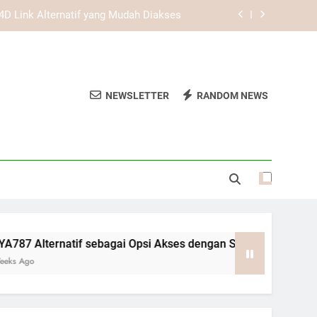
 Link Alternatif yang Mudah Diakses
i Akses dengan Sistem yang Responsif
r Akses yang Mudah Dipahami Pengguna
NEWSLETTER
RANDOM NEWS
ink Alternatif dengan Lebih Praktis
 Link Alternatif yang Mudah Diakses
ntuk Melengkapi Gaya Anda.
i Akses dengan Sistem yang Responsif
r Akses yang Mudah Dipahami Pengguna
atif sebagai Opsi Akses dengan Sistem yang Responsif