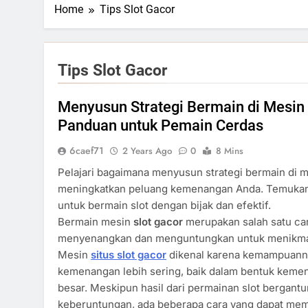
Home
Tips Slot Gacor
Tips Slot Gacor
Menyusun Strategi Bermain di Mesin 
Panduan untuk Pemain Cerdas
6caef71
2 Years Ago
0
8 Mins
Pelajari bagaimana menyusun strategi bermain di 
meningkatkan peluang kemenangan Anda. Temukan ti
untuk bermain slot dengan bijak dan efektif.
Bermain mesin
slot gacor
merupakan salah satu ca
menyenangkan dan menguntungkan untuk menikmat
Mesin
situs slot gacor
dikenal karena kemampuan
kemenangan lebih sering, baik dalam bentuk keme
besar. Meskipun hasil dari permainan slot bergant
keberuntungan, ada beberapa cara yang dapat me