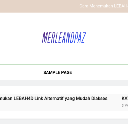
Cara Menemukan LEBAH4D
KAYA787 Alternatif sebagai Ops
KAYA787 Alternatif sebagai Jalu
Panduan Membuka EDWINSLOT L
le And Paz
Cara Menemukan LEBAH4D
Perhiasan Mewah Dan Aksesori Berkualitas Di Merle And Paz U
KAYA787 Alternatif sebagai Ops
SAMPLE PAGE
KAYA787 Alternatif sebagai Jalu
D Link Alternatif yang Mudah Diakses
KAYA787 Altern
3 Weeks Ago