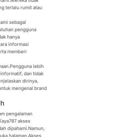
ahami.Mereka tidak
 terlalu rumit atau
ami sebagai
butuhan pengguna
dak hanya
ara informasi
erta memberi
aan.Pengguna lebih
nformatif, dan tidak
jelaskan dirinya,
untuk mengenal brand
ah
alam pengalaman
 Kaya787 akses
udah dipahami.Namun,
buka halaman.Akses