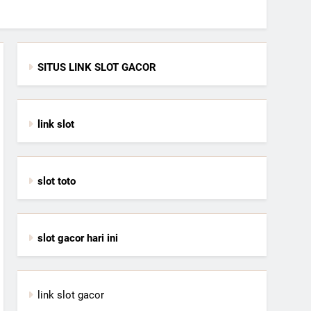
SITUS LINK SLOT GACOR
link slot
slot toto
slot gacor hari ini
link slot gacor