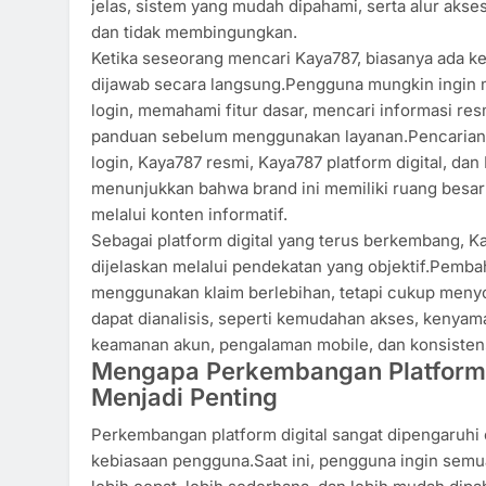
jelas, sistem yang mudah dipahami, serta alur akse
dan tidak membingungkan.
Ketika seseorang mencari Kaya787, biasanya ada k
dijawab secara langsung.Pengguna mungkin ingin
login, memahami fitur dasar, mencari informasi re
panduan sebelum menggunakan layanan.Pencarian 
login, Kaya787 resmi, Kaya787 platform digital, da
menunjukkan bahwa brand ini memiliki ruang besar
melalui konten informatif.
Sebagai platform digital yang terus berkembang, K
dijelaskan melalui pendekatan yang objektif.Pemba
menggunakan klaim berlebihan, tetapi cukup menyo
dapat dianalisis, seperti kemudahan akses, kenyam
keamanan akun, pengalaman mobile, dan konsistens
Mengapa Perkembangan Platform 
Menjadi Penting
Perkembangan platform digital sangat dipengaruhi
kebiasaan pengguna.Saat ini, pengguna ingin semu