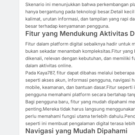
Skenario ini menunjukkan bahwa perkembangan plat
hanya bergantung pada teknologi besar.Detail kecil
kalimat, urutan informasi, dan tampilan yang rapi
besar terhadap kenyamanan pengguna.
Fitur yang Mendukung Aktivitas Di
Fitur dalam platform digital sebaiknya hadir untu
bukan sekadar menambah kompleksitas.Fitur yang 
dikenali, relevan dengan kebutuhan, dan memiliki f
dalam aktivitas online.
Pada Kaya787, fitur dapat dibahas melalui beberapa
seperti akses akun, informasi pengguna, navigasi
mobile, keamanan, dan bantuan dasar.Fitur seperti
pengguna memahami platform secara bertahap tanp
Bagi pengguna baru, fitur yang mudah dipahami men
penting.Mereka tidak harus langsung menggunakan
perlu memahami fungsi utama terlebih dahulu.Pen
seperti ini membuat pengalaman digital terasa lebi
Navigasi yang Mudah Dipahami