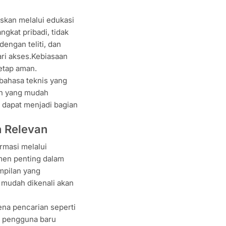
skan melalui edukasi
kat pribadi, tidak
engan teliti, dan
ri akses.Kebiasaan
etap aman.
bahasa teknis yang
n yang mudah
 dapat menjadi bagian
 Relevan
rmasi melalui
men penting dalam
mpilan yang
 mudah dikenali akan
ena pencarian seperti
7 pengguna baru