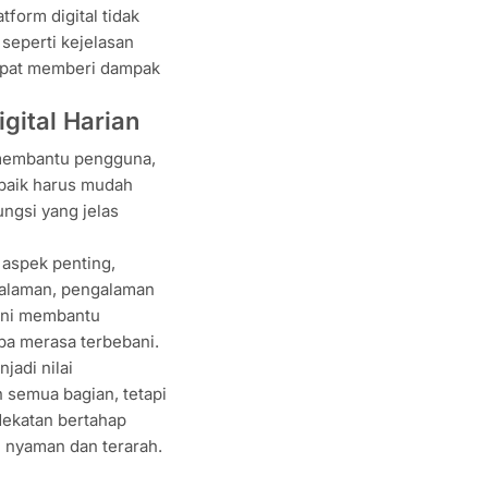
form digital tidak
 seperti kejelasan
 dapat memberi dampak
gital Harian
k membantu pengguna,
baik harus mudah
ungsi yang jelas
 aspek penting,
 halaman, pengalaman
 ini membantu
a merasa terbebani.
jadi nilai
 semua bagian, tetapi
dekatan bertahap
h nyaman dan terarah.