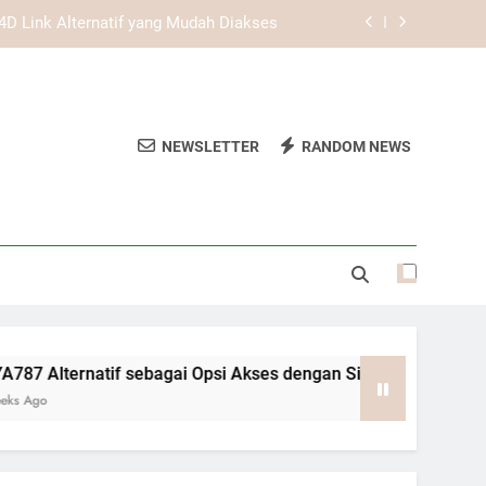
 Link Alternatif yang Mudah Diakses
i Akses dengan Sistem yang Responsif
r Akses yang Mudah Dipahami Pengguna
NEWSLETTER
RANDOM NEWS
ink Alternatif dengan Lebih Praktis
 Link Alternatif yang Mudah Diakses
ntuk Melengkapi Gaya Anda.
i Akses dengan Sistem yang Responsif
r Akses yang Mudah Dipahami Pengguna
tif sebagai Opsi Akses dengan Sistem yang Responsif