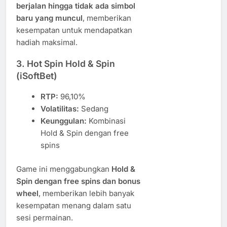
berjalan hingga tidak ada simbol
baru yang muncul
, memberikan
kesempatan untuk mendapatkan
hadiah maksimal.
3. Hot Spin Hold & Spin
(iSoftBet)
RTP:
96,10%
Volatilitas:
Sedang
Keunggulan:
Kombinasi
Hold & Spin dengan free
spins
Game ini menggabungkan
Hold &
Spin dengan free spins dan bonus
wheel
, memberikan lebih banyak
kesempatan menang dalam satu
sesi permainan.