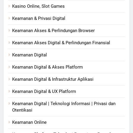
Kasino Online, Slot Games
Keamanan & Privasi Digital
Keamanan Akses & Perlindungan Browser
Keamanan Akses Digital & Perlindungan Finansial
Keamanan Digital
Keamanan Digital & Akses Platform
Keamanan Digital & Infrastruktur Aplikasi
Keamanan Digital & UX Platform
Keamanan Digital | Teknologi Informasi | Privasi dan
Otentikasi
Keamanan Online