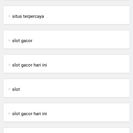
situs terpercaya
slot gacor
slot gacor hari ini
slot
slot gacor hari ini