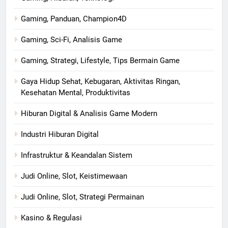
Gaming, Panduan, Champion4D
Gaming, Sci-Fi, Analisis Game
Gaming, Strategi, Lifestyle, Tips Bermain Game
Gaya Hidup Sehat, Kebugaran, Aktivitas Ringan,
Kesehatan Mental, Produktivitas
Hiburan Digital & Analisis Game Modern
Industri Hiburan Digital
Infrastruktur & Keandalan Sistem
Judi Online, Slot, Keistimewaan
Judi Online, Slot, Strategi Permainan
Kasino & Regulasi