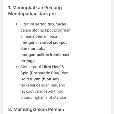
1. Meningkatkan Peluang
Mendapatkan Jackpot
Fitur ini sering digunakan
dalam slot jackpot progresif,
di mana pemain bisa
mengunci simbol jackpot
dan mencoba
mengumpulkan kombinasi
tertinggi
.
Slot seperti
Ultra Hold &
Spin (Pragmatic Play)
dan
Hold & Win (iSoftBet)
terkenal dengan peluang
jackpot yang lebih tinggi
dibandingkan slot standar.
2. Memungkinkan Pemain