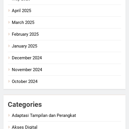
April 2025
March 2025
February 2025
January 2025
December 2024
November 2024
October 2024
Categories
Adaptasi Tampilan dan Perangkat
Akses Digital