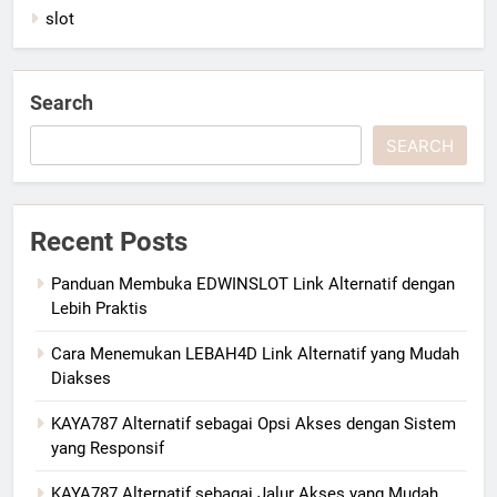
slot
Search
SEARCH
Recent Posts
Panduan Membuka EDWINSLOT Link Alternatif dengan
Lebih Praktis
Cara Menemukan LEBAH4D Link Alternatif yang Mudah
Diakses
KAYA787 Alternatif sebagai Opsi Akses dengan Sistem
yang Responsif
KAYA787 Alternatif sebagai Jalur Akses yang Mudah