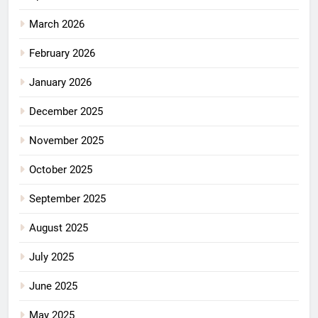
March 2026
February 2026
January 2026
December 2025
November 2025
October 2025
September 2025
August 2025
July 2025
June 2025
May 2025