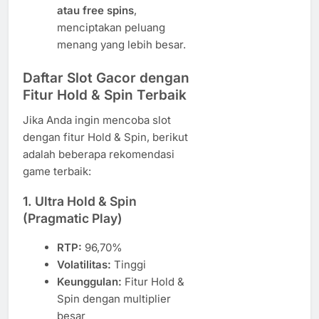
atau free spins
,
menciptakan peluang
menang yang lebih besar.
Daftar Slot Gacor dengan
Fitur Hold & Spin Terbaik
Jika Anda ingin mencoba slot
dengan fitur Hold & Spin, berikut
adalah beberapa rekomendasi
game terbaik:
1. Ultra Hold & Spin
(Pragmatic Play)
RTP:
96,70%
Volatilitas:
Tinggi
Keunggulan:
Fitur Hold &
Spin dengan multiplier
besar