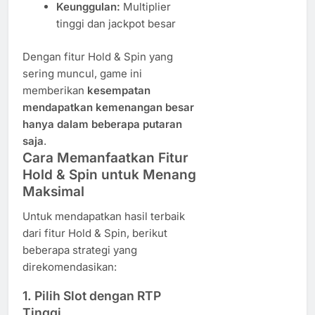
Keunggulan:
Multiplier
tinggi dan jackpot besar
Dengan fitur Hold & Spin yang
sering muncul, game ini
memberikan
kesempatan
mendapatkan kemenangan besar
hanya dalam beberapa putaran
saja
.
Cara Memanfaatkan Fitur
Hold & Spin untuk Menang
Maksimal
Untuk mendapatkan hasil terbaik
dari fitur Hold & Spin, berikut
beberapa strategi yang
direkomendasikan:
1. Pilih Slot dengan RTP
Tinggi