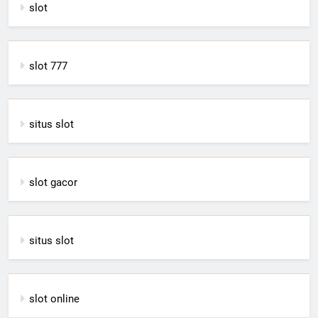
slot
slot 777
situs slot
slot gacor
situs slot
slot online