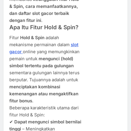
& Spin, cara memanfaatkannya,
dan daftar slot gacor terbaik
dengan fitur ini
.
Apa Itu Fitur Hold & Spin?
Fitur
Hold & Spin
adalah
mekanisme permainan dalam
slot
gacor
online yang memungkinkan
pemain untuk
mengunci (hold)
simbol tertentu pada gulungan
sementara gulungan lainnya terus
berputar. Tujuannya adalah untuk
menciptakan kombinasi
kemenangan atau mengaktifkan
fitur bonus
.
Beberapa karakteristik utama dari
fitur Hold & Spin:
✔
Dapat mengunci simbol bernilai
tinggi
– Meningkatkan