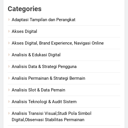
Categories
Adaptasi Tampilan dan Perangkat
Akses Digital
Akses Digital, Brand Experience, Navigasi Online
Analisis & Edukasi Digital
Analisis Data & Strategi Pengguna
Analisis Permainan & Strategi Bermain
Analisis Slot & Data Pemain
Analisis Teknologi & Audit Sistem
Analisis Transisi Visual,Studi Pola Simbol
Digital,Observasi Stabilitas Permainan