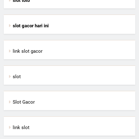
slot toto
slot gacor hari ini
link slot gacor
slot
Slot Gacor
link slot