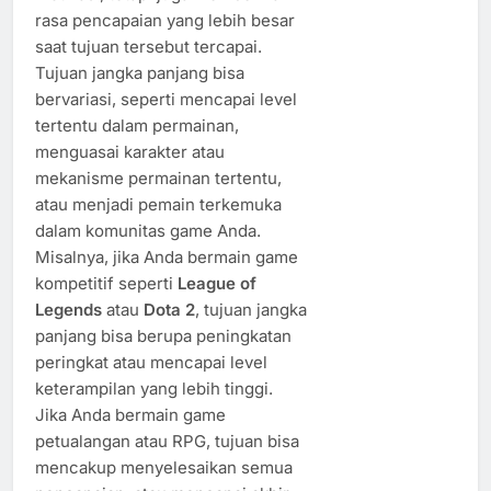
rasa pencapaian yang lebih besar
saat tujuan tersebut tercapai.
Tujuan jangka panjang bisa
bervariasi, seperti mencapai level
tertentu dalam permainan,
menguasai karakter atau
mekanisme permainan tertentu,
atau menjadi pemain terkemuka
dalam komunitas game Anda.
Misalnya, jika Anda bermain game
kompetitif seperti
League of
Legends
atau
Dota 2
, tujuan jangka
panjang bisa berupa peningkatan
peringkat atau mencapai level
keterampilan yang lebih tinggi.
Jika Anda bermain game
petualangan atau RPG, tujuan bisa
mencakup menyelesaikan semua