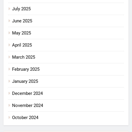
July 2025
June 2025
May 2025
April 2025
March 2025
February 2025
January 2025
December 2024
November 2024
October 2024