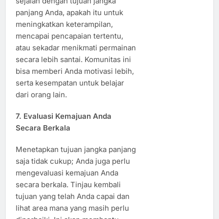
sejalan dengan tujuan jangka
panjang Anda, apakah itu untuk
meningkatkan keterampilan,
mencapai pencapaian tertentu,
atau sekadar menikmati permainan
secara lebih santai. Komunitas ini
bisa memberi Anda motivasi lebih,
serta kesempatan untuk belajar
dari orang lain.
7.
Evaluasi Kemajuan Anda
Secara Berkala
Menetapkan tujuan jangka panjang
saja tidak cukup; Anda juga perlu
mengevaluasi kemajuan Anda
secara berkala. Tinjau kembali
tujuan yang telah Anda capai dan
lihat area mana yang masih perlu