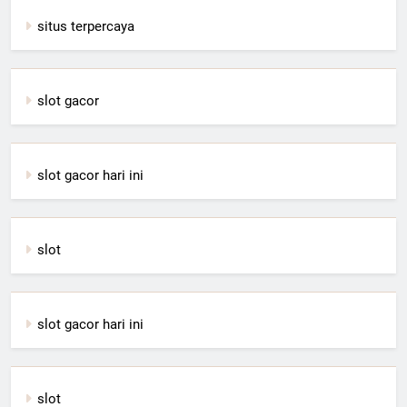
situs terpercaya
slot gacor
slot gacor hari ini
slot
slot gacor hari ini
slot