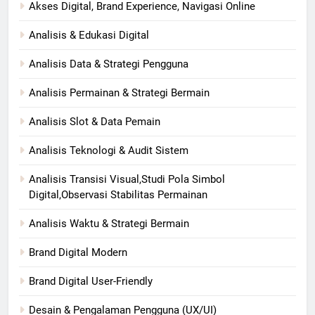
Akses Digital, Brand Experience, Navigasi Online
Analisis & Edukasi Digital
Analisis Data & Strategi Pengguna
Analisis Permainan & Strategi Bermain
Analisis Slot & Data Pemain
Analisis Teknologi & Audit Sistem
Analisis Transisi Visual,Studi Pola Simbol
Digital,Observasi Stabilitas Permainan
Analisis Waktu & Strategi Bermain
Brand Digital Modern
Brand Digital User-Friendly
Desain & Pengalaman Pengguna (UX/UI)