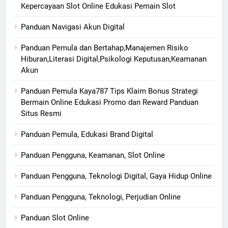
Kepercayaan Slot Online Edukasi Pemain Slot
Panduan Navigasi Akun Digital
Panduan Pemula dan Bertahap,Manajemen Risiko
Hiburan,Literasi Digital,Psikologi Keputusan,Keamanan
Akun
Panduan Pemula Kaya787 Tips Klaim Bonus Strategi
Bermain Online Edukasi Promo dan Reward Panduan
Situs Resmi
Panduan Pemula, Edukasi Brand Digital
Panduan Pengguna, Keamanan, Slot Online
Panduan Pengguna, Teknologi Digital, Gaya Hidup Online
Panduan Pengguna, Teknologi, Perjudian Online
Panduan Slot Online