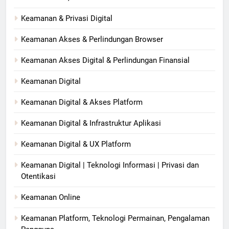
Keamanan & Privasi Digital
Keamanan Akses & Perlindungan Browser
Keamanan Akses Digital & Perlindungan Finansial
Keamanan Digital
Keamanan Digital & Akses Platform
Keamanan Digital & Infrastruktur Aplikasi
Keamanan Digital & UX Platform
Keamanan Digital | Teknologi Informasi | Privasi dan
Otentikasi
Keamanan Online
Keamanan Platform, Teknologi Permainan, Pengalaman