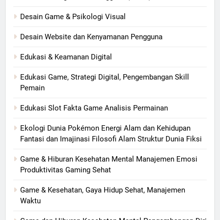
Desain Game & Psikologi Visual
Desain Website dan Kenyamanan Pengguna
Edukasi & Keamanan Digital
Edukasi Game, Strategi Digital, Pengembangan Skill
Pemain
Edukasi Slot Fakta Game Analisis Permainan
Ekologi Dunia Pokémon Energi Alam dan Kehidupan
Fantasi dan Imajinasi Filosofi Alam Struktur Dunia Fiksi
Game & Hiburan Kesehatan Mental Manajemen Emosi
Produktivitas Gaming Sehat
Game & Kesehatan, Gaya Hidup Sehat, Manajemen
Waktu