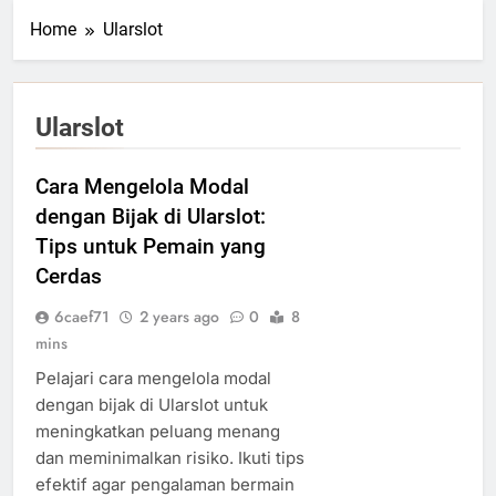
Home
Ularslot
Ularslot
Cara Mengelola Modal
dengan Bijak di Ularslot:
Tips untuk Pemain yang
Cerdas
6caef71
2 years ago
0
8
mins
Pelajari cara mengelola modal
dengan bijak di Ularslot untuk
meningkatkan peluang menang
dan meminimalkan risiko. Ikuti tips
efektif agar pengalaman bermain