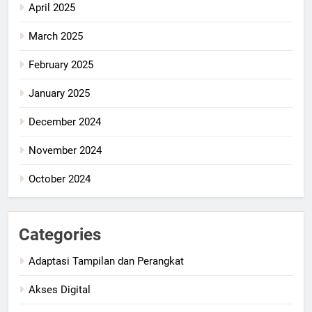
April 2025
March 2025
February 2025
January 2025
December 2024
November 2024
October 2024
Categories
Adaptasi Tampilan dan Perangkat
Akses Digital