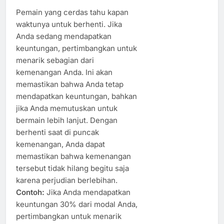
Pemain yang cerdas tahu kapan
waktunya untuk berhenti. Jika
Anda sedang mendapatkan
keuntungan, pertimbangkan untuk
menarik sebagian dari
kemenangan Anda. Ini akan
memastikan bahwa Anda tetap
mendapatkan keuntungan, bahkan
jika Anda memutuskan untuk
bermain lebih lanjut. Dengan
berhenti saat di puncak
kemenangan, Anda dapat
memastikan bahwa kemenangan
tersebut tidak hilang begitu saja
karena perjudian berlebihan.
Contoh:
Jika Anda mendapatkan
keuntungan 30% dari modal Anda,
pertimbangkan untuk menarik