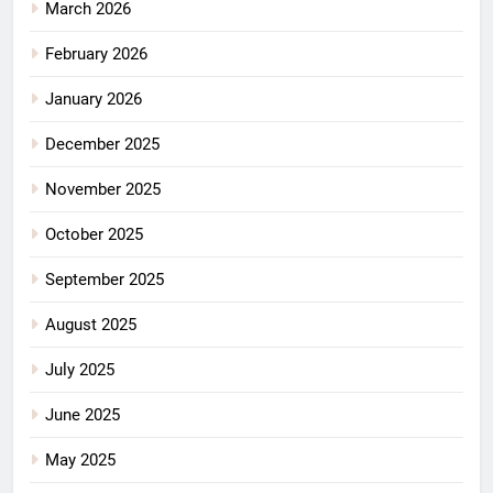
March 2026
February 2026
January 2026
December 2025
November 2025
October 2025
September 2025
August 2025
July 2025
June 2025
May 2025