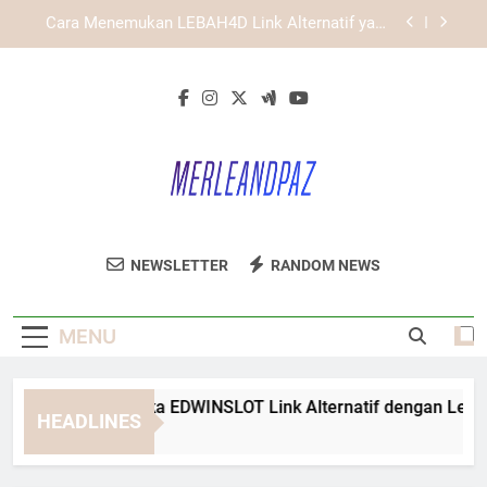
Skip
KAYA787 Alternatif sebagai Opsi Akses dengan
to
Sistem yang Responsif
content
KAYA787 Alternatif sebagai Jalur Akses yang
Mudah Dipahami Pengguna
Panduan Membuka EDWINSLOT Link Alternatif
dengan Lebih Praktis
Cara Menemukan LEBAH4D Link Alternatif yang
Mudah Diakses
KAYA787 Alternatif sebagai Opsi Akses dengan
Sistem yang Responsif
Merle And Paz
Dapatkan Perhiasan Mewah Dan Aksesori
KAYA787 Alternatif sebagai Jalur Akses yang
NEWSLETTER
RANDOM NEWS
Mudah Dipahami Pengguna
Berkualitas Di Merle And Paz Untuk
Melengkapi Gaya Anda.
MENU
nduan Membuka EDWINSLOT Link Alternatif dengan Lebih Pra
HEADLINES
Weeks Ago