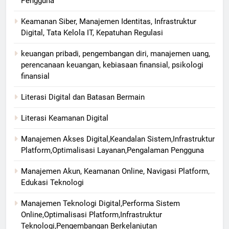
Pengguna
Keamanan Siber, Manajemen Identitas, Infrastruktur
Digital, Tata Kelola IT, Kepatuhan Regulasi
keuangan pribadi, pengembangan diri, manajemen uang,
perencanaan keuangan, kebiasaan finansial, psikologi
finansial
Literasi Digital dan Batasan Bermain
Literasi Keamanan Digital
Manajemen Akses Digital,Keandalan Sistem,Infrastruktur
Platform,Optimalisasi Layanan,Pengalaman Pengguna
Manajemen Akun, Keamanan Online, Navigasi Platform,
Edukasi Teknologi
Manajemen Teknologi Digital,Performa Sistem
Online,Optimalisasi Platform,Infrastruktur
Teknologi,Pengembangan Berkelanjutan