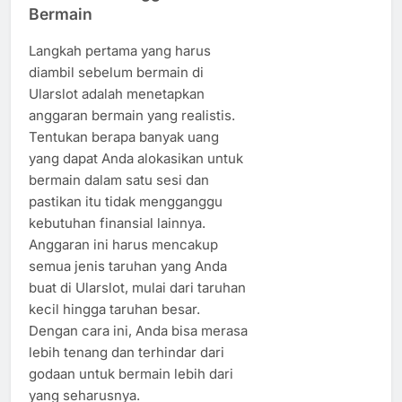
Bermain
Langkah pertama yang harus
diambil sebelum bermain di
Ularslot adalah menetapkan
anggaran bermain yang realistis.
Tentukan berapa banyak uang
yang dapat Anda alokasikan untuk
bermain dalam satu sesi dan
pastikan itu tidak mengganggu
kebutuhan finansial lainnya.
Anggaran ini harus mencakup
semua jenis taruhan yang Anda
buat di Ularslot, mulai dari taruhan
kecil hingga taruhan besar.
Dengan cara ini, Anda bisa merasa
lebih tenang dan terhindar dari
godaan untuk bermain lebih dari
yang seharusnya.