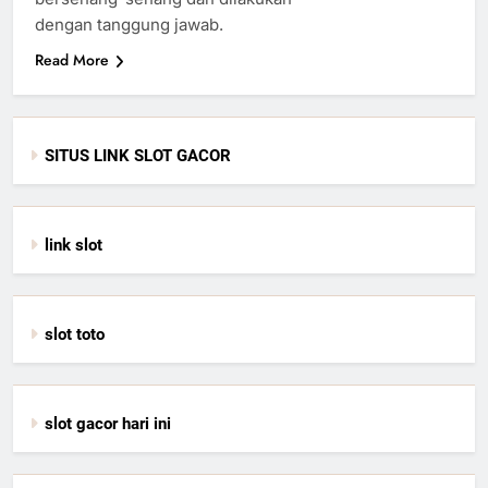
dengan tanggung jawab.
Read More
SITUS LINK SLOT GACOR
link slot
slot toto
slot gacor hari ini