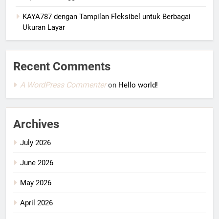
KAYA787 dengan Tampilan Fleksibel untuk Berbagai
Ukuran Layar
Recent Comments
A WordPress Commenter
on
Hello world!
Archives
July 2026
June 2026
May 2026
April 2026