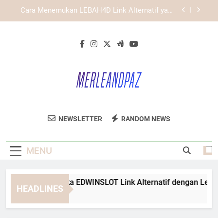
Skip
KAYA787 Alternatif sebagai Opsi Akses dengan
to
Sistem yang Responsif
content
KAYA787 Alternatif sebagai Jalur Akses yang
Mudah Dipahami Pengguna
Panduan Membuka EDWINSLOT Link Alternatif
dengan Lebih Praktis
Cara Menemukan LEBAH4D Link Alternatif yang
Mudah Diakses
KAYA787 Alternatif sebagai Opsi Akses dengan
Sistem yang Responsif
Merle And Paz
Dapatkan Perhiasan Mewah Dan Aksesori
KAYA787 Alternatif sebagai Jalur Akses yang
NEWSLETTER
RANDOM NEWS
Mudah Dipahami Pengguna
Berkualitas Di Merle And Paz Untuk
Melengkapi Gaya Anda.
MENU
nduan Membuka EDWINSLOT Link Alternatif dengan Lebih Pra
HEADLINES
Weeks Ago