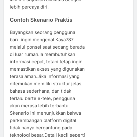
lebih percaya diri.
Contoh Skenario Praktis
Bayangkan seorang pengguna
baru ingin mengenal Kaya787
melalui ponsel saat sedang berada
di luar rumah.Ia membutuhkan
informasi cepat, tetapi tetap ingin
memastikan akses yang digunakan
terasa aman.Jika informasi yang
ditemukan memiliki struktur jelas,
bahasa sederhana, dan tidak
terlalu bertele-tele, pengguna
akan merasa lebih terbantu.
Skenario ini menunjukkan bahwa
perkembangan platform digital
tidak hanya bergantung pada
teknologi besar.Detail kecil seperti