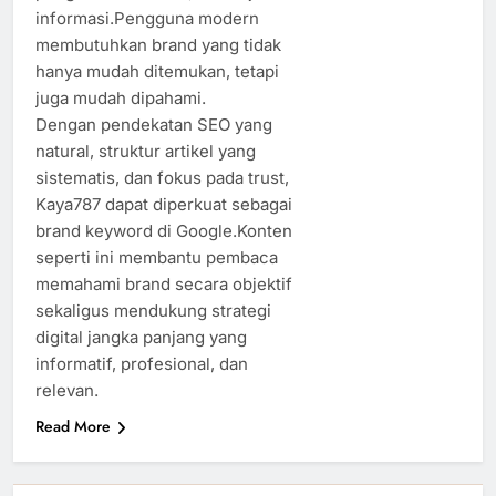
informasi.Pengguna modern
membutuhkan brand yang tidak
hanya mudah ditemukan, tetapi
juga mudah dipahami.
Dengan pendekatan SEO yang
natural, struktur artikel yang
sistematis, dan fokus pada trust,
Kaya787 dapat diperkuat sebagai
brand keyword di Google.Konten
seperti ini membantu pembaca
memahami brand secara objektif
sekaligus mendukung strategi
digital jangka panjang yang
informatif, profesional, dan
relevan.
Read More