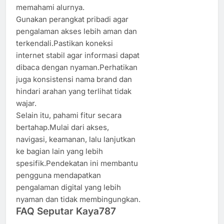
memahami alurnya.
Gunakan perangkat pribadi agar
pengalaman akses lebih aman dan
terkendali.Pastikan koneksi
internet stabil agar informasi dapat
dibaca dengan nyaman.Perhatikan
juga konsistensi nama brand dan
hindari arahan yang terlihat tidak
wajar.
Selain itu, pahami fitur secara
bertahap.Mulai dari akses,
navigasi, keamanan, lalu lanjutkan
ke bagian lain yang lebih
spesifik.Pendekatan ini membantu
pengguna mendapatkan
pengalaman digital yang lebih
nyaman dan tidak membingungkan.
FAQ Seputar Kaya787