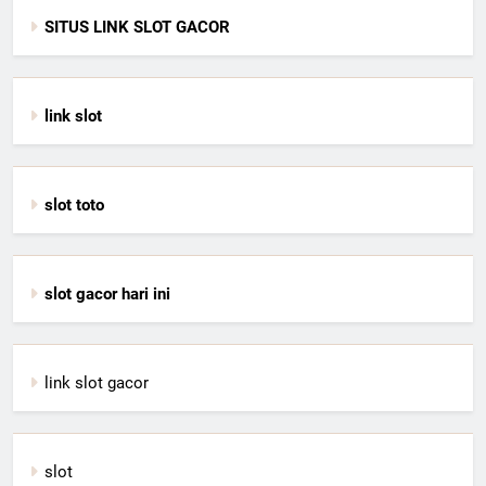
SITUS LINK SLOT GACOR
link slot
slot toto
slot gacor hari ini
link slot gacor
slot