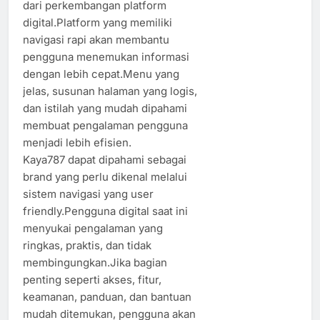
dari perkembangan platform
digital.Platform yang memiliki
navigasi rapi akan membantu
pengguna menemukan informasi
dengan lebih cepat.Menu yang
jelas, susunan halaman yang logis,
dan istilah yang mudah dipahami
membuat pengalaman pengguna
menjadi lebih efisien.
Kaya787 dapat dipahami sebagai
brand yang perlu dikenal melalui
sistem navigasi yang user
friendly.Pengguna digital saat ini
menyukai pengalaman yang
ringkas, praktis, dan tidak
membingungkan.Jika bagian
penting seperti akses, fitur,
keamanan, panduan, dan bantuan
mudah ditemukan, pengguna akan