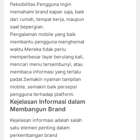
fleksibilitas.Pengguna ingin
memahami brand kapan saja, baik
dari rumah, tempat kerja, maupun
saat bepergian.
Pengalaman mobile yang baik
membantu pengguna menghemat
waktu.Mereka tidak perlu
memperbesar layar berulang kali,
mencari menu tersembunyi, atau
membaca informasi yang terlalu
padat.Semakin nyaman tampilan
mobile, semakin baik persepsi
pengguna terhadap platform.
Kejelasan Informasi dalam
Membangun Brand
Kejelasan informasi adalah salah
satu elemen penting dalam
perkembangan brand