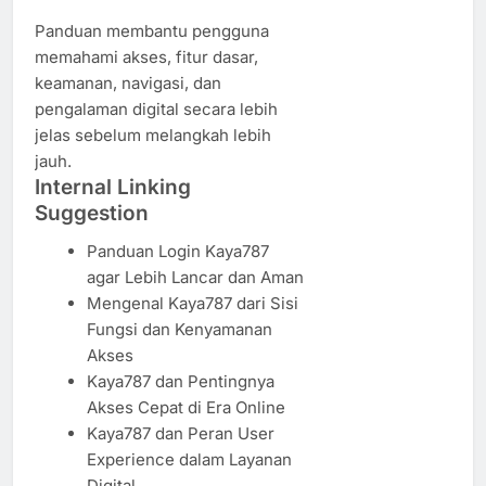
Panduan membantu pengguna
memahami akses, fitur dasar,
keamanan, navigasi, dan
pengalaman digital secara lebih
jelas sebelum melangkah lebih
jauh.
Internal Linking
Suggestion
Panduan Login Kaya787
agar Lebih Lancar dan Aman
Mengenal Kaya787 dari Sisi
Fungsi dan Kenyamanan
Akses
Kaya787 dan Pentingnya
Akses Cepat di Era Online
Kaya787 dan Peran User
Experience dalam Layanan
Digital