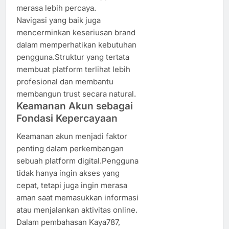
merasa lebih percaya.
Navigasi yang baik juga
mencerminkan keseriusan brand
dalam memperhatikan kebutuhan
pengguna.Struktur yang tertata
membuat platform terlihat lebih
profesional dan membantu
membangun trust secara natural.
Keamanan Akun sebagai
Fondasi Kepercayaan
Keamanan akun menjadi faktor
penting dalam perkembangan
sebuah platform digital.Pengguna
tidak hanya ingin akses yang
cepat, tetapi juga ingin merasa
aman saat memasukkan informasi
atau menjalankan aktivitas online.
Dalam pembahasan Kaya787,