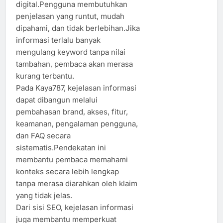
digital.Pengguna membutuhkan
penjelasan yang runtut, mudah
dipahami, dan tidak berlebihan.Jika
informasi terlalu banyak
mengulang keyword tanpa nilai
tambahan, pembaca akan merasa
kurang terbantu.
Pada Kaya787, kejelasan informasi
dapat dibangun melalui
pembahasan brand, akses, fitur,
keamanan, pengalaman pengguna,
dan FAQ secara
sistematis.Pendekatan ini
membantu pembaca memahami
konteks secara lebih lengkap
tanpa merasa diarahkan oleh klaim
yang tidak jelas.
Dari sisi SEO, kejelasan informasi
juga membantu memperkuat