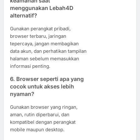
keamanan saat
menggunakan Lebah4D
alternatif?
Gunakan perangkat pribadi,
browser terbaru, jaringan
tepercaya, jangan membagikan
data akun, dan perhatikan tampilan
halaman sebelum memasukkan
informasi penting.
6. Browser seperti apa yang
cocok untuk akses lebih
nyaman?
Gunakan browser yang ringan,
aman, rutin diperbarui, dan
kompatibel dengan perangkat
mobile maupun desktop.