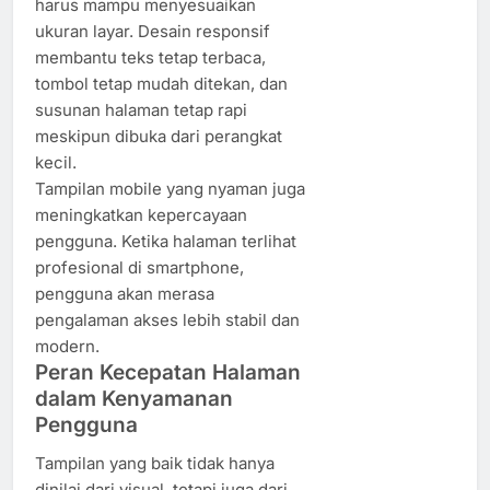
harus mampu menyesuaikan
ukuran layar. Desain responsif
membantu teks tetap terbaca,
tombol tetap mudah ditekan, dan
susunan halaman tetap rapi
meskipun dibuka dari perangkat
kecil.
Tampilan mobile yang nyaman juga
meningkatkan kepercayaan
pengguna. Ketika halaman terlihat
profesional di smartphone,
pengguna akan merasa
pengalaman akses lebih stabil dan
modern.
Peran Kecepatan Halaman
dalam Kenyamanan
Pengguna
Tampilan yang baik tidak hanya
dinilai dari visual, tetapi juga dari