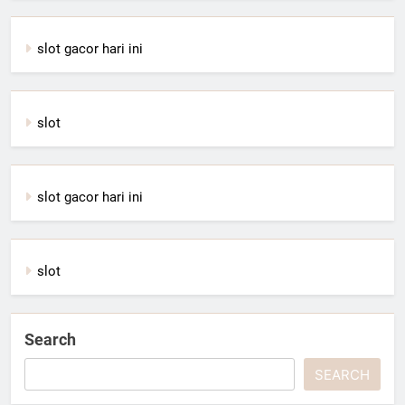
slot gacor hari ini
slot
slot gacor hari ini
slot
Search
SEARCH