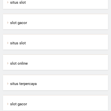
situs slot
slot gacor
situs slot
slot online
situs terpercaya
slot gacor