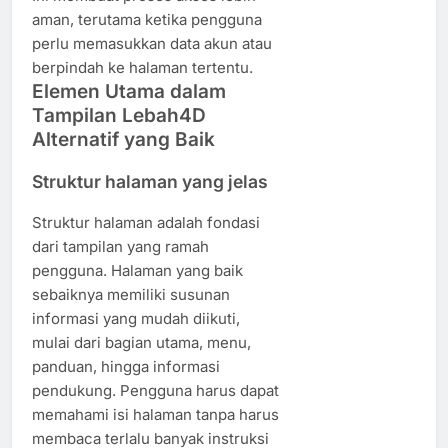
aman, terutama ketika pengguna
perlu memasukkan data akun atau
berpindah ke halaman tertentu.
Elemen Utama dalam
Tampilan Lebah4D
Alternatif yang Baik
Struktur halaman yang jelas
Struktur halaman adalah fondasi
dari tampilan yang ramah
pengguna. Halaman yang baik
sebaiknya memiliki susunan
informasi yang mudah diikuti,
mulai dari bagian utama, menu,
panduan, hingga informasi
pendukung. Pengguna harus dapat
memahami isi halaman tanpa harus
membaca terlalu banyak instruksi