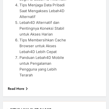
Tips Menjaga Data Pribadi
Saat Mengakses Lebah4D
Alternatif
Lebah4D Alternatif dan
Pentingnya Koneksi Stabil
untuk Akses Harian
Tips Membersihkan Cache
Browser untuk Akses
Lebah4D Lebih Cepat
Panduan Lebah4D Mobile
untuk Pengalaman
Pengguna yang Lebih
Terarah
Read More