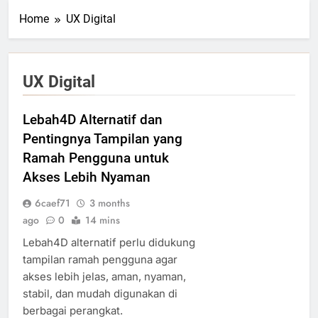
Home
UX Digital
UX Digital
Lebah4D Alternatif dan
Pentingnya Tampilan yang
Ramah Pengguna untuk
Akses Lebih Nyaman
6caef71
3 months
ago
0
14 mins
Lebah4D alternatif perlu didukung
tampilan ramah pengguna agar
akses lebih jelas, aman, nyaman,
stabil, dan mudah digunakan di
berbagai perangkat.