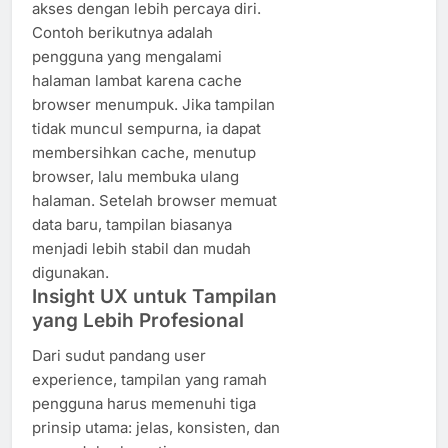
akses dengan lebih percaya diri.
Contoh berikutnya adalah
pengguna yang mengalami
halaman lambat karena cache
browser menumpuk. Jika tampilan
tidak muncul sempurna, ia dapat
membersihkan cache, menutup
browser, lalu membuka ulang
halaman. Setelah browser memuat
data baru, tampilan biasanya
menjadi lebih stabil dan mudah
digunakan.
Insight UX untuk Tampilan
yang Lebih Profesional
Dari sudut pandang user
experience, tampilan yang ramah
pengguna harus memenuhi tiga
prinsip utama: jelas, konsisten, dan