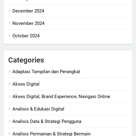
December 2024
November 2024
October 2024
Categories
Adaptasi Tampilan dan Perangkat
Akses Digital
Akses Digital, Brand Experience, Navigasi Online
Analisis & Edukasi Digital
Analisis Data & Strategi Pengguna
Analisis Permainan & Strategi Bermain