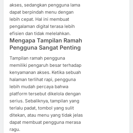
akses, sedangkan pengguna lama
dapat berpindah menu dengan
lebih cepat. Hal ini membuat
pengalaman digital terasa lebih
efisien dan tidak melelahkan.
Mengapa Tampilan Ramah
Pengguna Sangat Penting
Tampilan ramah pengguna
memiliki pengaruh besar terhadap
kenyamanan akses. Ketika sebuah
halaman terlihat rapi, pengguna
lebih mudah percaya bahwa
platform tersebut dikelola dengan
serius. Sebaliknya, tampilan yang
terlalu padat, tombol yang sulit
ditekan, atau menu yang tidak jelas
dapat membuat pengguna merasa
ragu.