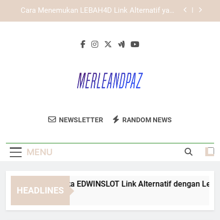
Skip
KAYA787 Alternatif sebagai Opsi Akses dengan
to
Sistem yang Responsif
content
KAYA787 Alternatif sebagai Jalur Akses yang
Mudah Dipahami Pengguna
Panduan Membuka EDWINSLOT Link Alternatif
dengan Lebih Praktis
Cara Menemukan LEBAH4D Link Alternatif yang
Mudah Diakses
KAYA787 Alternatif sebagai Opsi Akses dengan
Sistem yang Responsif
Merle And Paz
Dapatkan Perhiasan Mewah Dan Aksesori
KAYA787 Alternatif sebagai Jalur Akses yang
NEWSLETTER
RANDOM NEWS
Mudah Dipahami Pengguna
Berkualitas Di Merle And Paz Untuk
Melengkapi Gaya Anda.
MENU
nduan Membuka EDWINSLOT Link Alternatif dengan Lebih Pra
HEADLINES
Weeks Ago