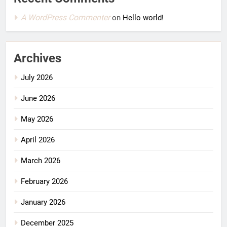
A WordPress Commenter
on
Hello world!
Archives
July 2026
June 2026
May 2026
April 2026
March 2026
February 2026
January 2026
December 2025