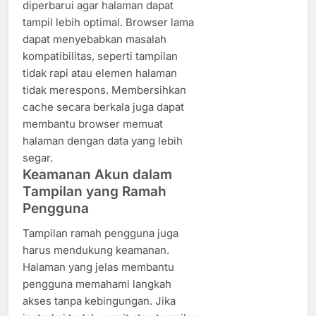
diperbarui agar halaman dapat
tampil lebih optimal. Browser lama
dapat menyebabkan masalah
kompatibilitas, seperti tampilan
tidak rapi atau elemen halaman
tidak merespons. Membersihkan
cache secara berkala juga dapat
membantu browser memuat
halaman dengan data yang lebih
segar.
Keamanan Akun dalam
Tampilan yang Ramah
Pengguna
Tampilan ramah pengguna juga
harus mendukung keamanan.
Halaman yang jelas membantu
pengguna memahami langkah
akses tanpa kebingungan. Jika