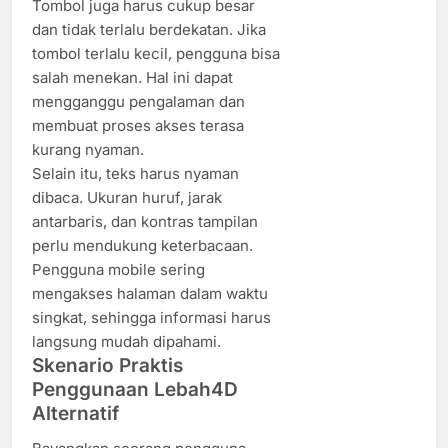
Tombol juga harus cukup besar
dan tidak terlalu berdekatan. Jika
tombol terlalu kecil, pengguna bisa
salah menekan. Hal ini dapat
mengganggu pengalaman dan
membuat proses akses terasa
kurang nyaman.
Selain itu, teks harus nyaman
dibaca. Ukuran huruf, jarak
antarbaris, dan kontras tampilan
perlu mendukung keterbacaan.
Pengguna mobile sering
mengakses halaman dalam waktu
singkat, sehingga informasi harus
langsung mudah dipahami.
Skenario Praktis
Penggunaan Lebah4D
Alternatif