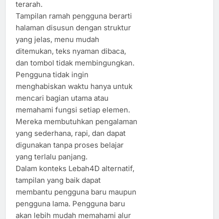
terarah.
Tampilan ramah pengguna berarti
halaman disusun dengan struktur
yang jelas, menu mudah
ditemukan, teks nyaman dibaca,
dan tombol tidak membingungkan.
Pengguna tidak ingin
menghabiskan waktu hanya untuk
mencari bagian utama atau
memahami fungsi setiap elemen.
Mereka membutuhkan pengalaman
yang sederhana, rapi, dan dapat
digunakan tanpa proses belajar
yang terlalu panjang.
Dalam konteks Lebah4D alternatif,
tampilan yang baik dapat
membantu pengguna baru maupun
pengguna lama. Pengguna baru
akan lebih mudah memahami alur