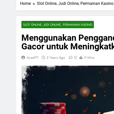
Home
Slot Online, Judi Online, Permainan Kasino
SLOT ONLINE, JUDI ONLINE, PERMAINAN KASINO
Menggunakan Penggand
Gacor untuk Meningkat
0
6caef71
2 Years Ago
9 Mins