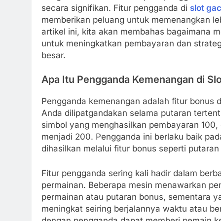
secara signifikan. Fitur pengganda di
slot ga
memberikan peluang untuk memenangkan leb
artikel ini, kita akan membahas bagaimana
untuk meningkatkan pembayaran dan strategi
besar.
Apa Itu Pengganda Kemenangan di Slo
Pengganda kemenangan adalah fitur bonus 
Anda dilipatgandakan selama putaran terten
simbol yang menghasilkan pembayaran 100,
menjadi 200. Pengganda ini berlaku baik 
dihasilkan melalui fitur bonus seperti putaran 
Fitur pengganda sering kali hadir dalam berb
permainan. Beberapa mesin menawarkan peng
permainan atau putaran bonus, sementara y
meningkat seiring berjalannya waktu atau be
dengan pengganda dapat memberi pemain ke