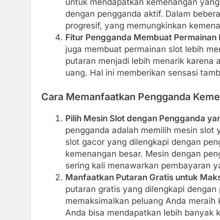
untuk mendapatkan kemenangan yang ja
dengan pengganda aktif. Dalam bebera
progresif, yang memungkinkan kemenan
Fitur Pengganda Membuat Permainan 
juga membuat permainan slot lebih me
putaran menjadi lebih menarik karen
uang. Hal ini memberikan sensasi ta
Cara Memanfaatkan Pengganda Keme
Pilih Mesin Slot dengan Pengganda yan
pengganda adalah memilih mesin slo
slot gacor yang dilengkapi dengan pe
kemenangan besar. Mesin dengan pengga
sering kali menawarkan pembayaran ya
Manfaatkan Putaran Gratis untuk Ma
putaran gratis yang dilengkapi dengan 
memaksimalkan peluang Anda meraih k
Anda bisa mendapatkan lebih banyak