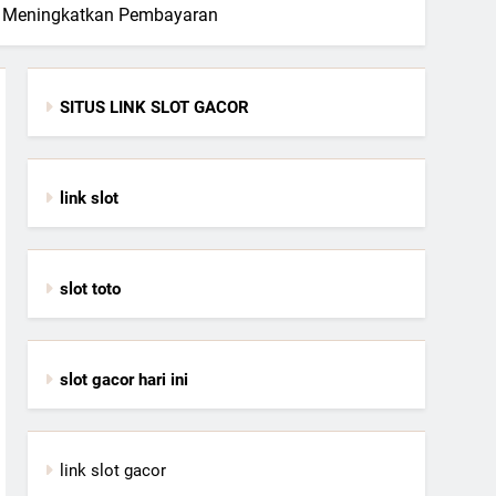
k Meningkatkan Pembayaran
SITUS LINK SLOT GACOR
link slot
slot toto
slot gacor hari ini
link slot gacor