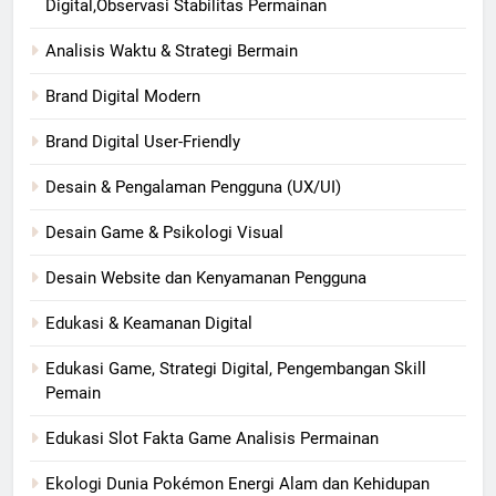
Digital,Observasi Stabilitas Permainan
Analisis Waktu & Strategi Bermain
Brand Digital Modern
Brand Digital User-Friendly
Desain & Pengalaman Pengguna (UX/UI)
Desain Game & Psikologi Visual
Desain Website dan Kenyamanan Pengguna
Edukasi & Keamanan Digital
Edukasi Game, Strategi Digital, Pengembangan Skill
Pemain
Edukasi Slot Fakta Game Analisis Permainan
Ekologi Dunia Pokémon Energi Alam dan Kehidupan