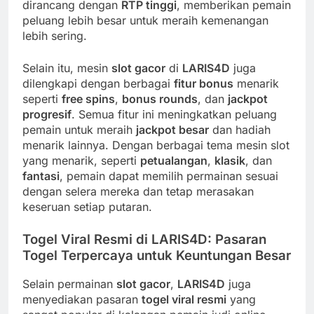
dirancang dengan
RTP tinggi
, memberikan pemain
peluang lebih besar untuk meraih kemenangan
lebih sering.
Selain itu, mesin
slot gacor
di
LARIS4D
juga
dilengkapi dengan berbagai
fitur bonus
menarik
seperti
free spins
,
bonus rounds
, dan
jackpot
progresif
. Semua fitur ini meningkatkan peluang
pemain untuk meraih
jackpot besar
dan hadiah
menarik lainnya. Dengan berbagai tema mesin slot
yang menarik, seperti
petualangan
,
klasik
, dan
fantasi
, pemain dapat memilih permainan sesuai
dengan selera mereka dan tetap merasakan
keseruan setiap putaran.
Togel Viral Resmi di LARIS4D: Pasaran
Togel Terpercaya untuk Keuntungan Besar
Selain permainan
slot gacor
,
LARIS4D
juga
menyediakan pasaran
togel viral resmi
yang