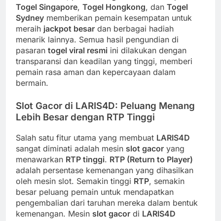
Togel Singapore
,
Togel Hongkong
, dan
Togel
Sydney
memberikan pemain kesempatan untuk
meraih
jackpot besar
dan berbagai hadiah
menarik lainnya. Semua hasil pengundian di
pasaran
togel viral resmi
ini dilakukan dengan
transparansi dan keadilan yang tinggi, memberi
pemain rasa aman dan kepercayaan dalam
bermain.
Slot Gacor di LARIS4D: Peluang Menang
Lebih Besar dengan RTP Tinggi
Salah satu fitur utama yang membuat
LARIS4D
sangat diminati adalah mesin
slot gacor
yang
menawarkan
RTP tinggi
.
RTP (Return to Player)
adalah persentase kemenangan yang dihasilkan
oleh mesin slot. Semakin tinggi
RTP
, semakin
besar peluang pemain untuk mendapatkan
pengembalian dari taruhan mereka dalam bentuk
kemenangan. Mesin
slot gacor
di
LARIS4D