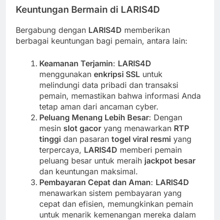
Keuntungan Bermain di LARIS4D
Bergabung dengan
LARIS4D
memberikan
berbagai keuntungan bagi pemain, antara lain:
Keamanan Terjamin
:
LARIS4D
menggunakan
enkripsi SSL
untuk
melindungi data pribadi dan transaksi
pemain, memastikan bahwa informasi Anda
tetap aman dari ancaman cyber.
Peluang Menang Lebih Besar
: Dengan
mesin
slot gacor
yang menawarkan
RTP
tinggi
dan pasaran
togel viral resmi
yang
terpercaya,
LARIS4D
memberi pemain
peluang besar untuk meraih
jackpot besar
dan keuntungan maksimal.
Pembayaran Cepat dan Aman
:
LARIS4D
menawarkan sistem pembayaran yang
cepat dan efisien, memungkinkan pemain
untuk menarik kemenangan mereka dalam