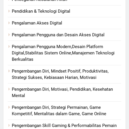
Pendidikan & Teknologi Digital
Pengalaman Akses Digital
Pengalaman Pengguna dan Desain Akses Digital
Pengalaman Pengguna Modern,Desain Platform
Digital,Stabilitas Sistem Online,Manajemen Teknologi
Berkualitas
Pengembangan Diri, Mindset Positif, Produktivitas,
Strategi Sukses, Kebiasaan Harian, Motivasi
Pengembangan Diri, Motivasi, Pendidikan, Kesehatan
Mental
Pengembangan Diri, Strategi Permainan, Game
Kompetitif, Mentalitas dalam Game, Game Online
Pengembangan Skill Gaming & Performabilitas Pemain