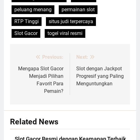
peluang menang
permainan slot
RTP Tinggi
situs judi terpercaya
Slot Gacor
togel viral resmi
Previous:
Next:
Post
navigation
Mengapa Slot Gacor
Slot dengan Jackpot
Menjadi Pilihan
Progresif yang Paling
Favorit Para
Menguntungkan
Pemain?
Related News
Slot Gacor Resmi dengan Keamanan Terbaik