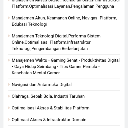
Manajemen Akses Digital,Keandalan Sistem,Infrastruktur
Platform,Optimalisasi Layanan,Pengalaman Pengguna
Manajemen Akun, Keamanan Online, Navigasi Platform,
Edukasi Teknologi
Manajemen Teknologi Digital,Performa Sistem
Online,Optimalisasi Platform,Infrastruktur
Teknologi,Pengembangan Berkelanjutan
Manajemen Waktu • Gaming Sehat • Produktivitas Digital
• Gaya Hidup Seimbang • Tips Gamer Pemula •
Kesehatan Mental Gamer
Navigasi dan Antarmuka Digital
Olahraga, Sepak Bola, Industri Taruhan
Optimalisasi Akses & Stabilitas Platform
Optimasi Akses & Infrastruktur Domain