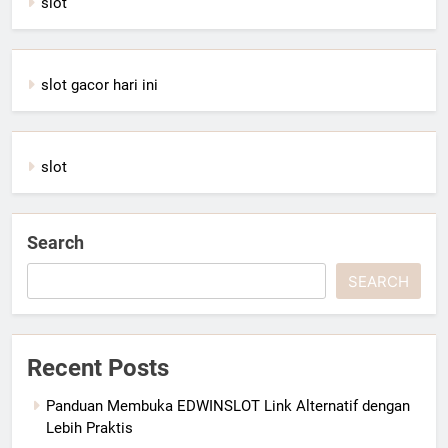
slot
slot gacor hari ini
slot
Search
SEARCH
Recent Posts
Panduan Membuka EDWINSLOT Link Alternatif dengan
Lebih Praktis