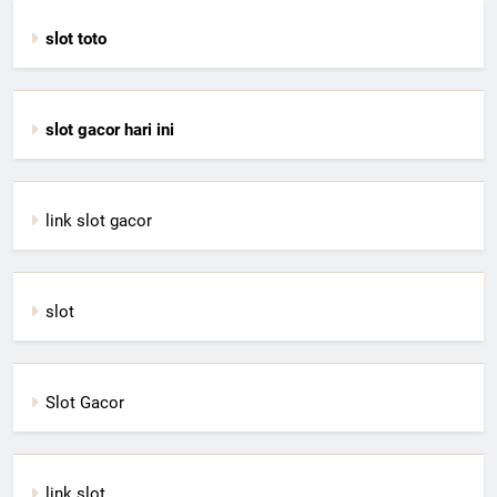
slot toto
slot gacor hari ini
link slot gacor
slot
Slot Gacor
link slot