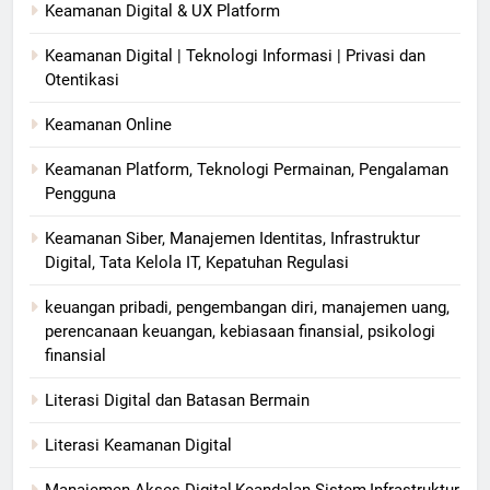
Keamanan Digital & UX Platform
Keamanan Digital | Teknologi Informasi | Privasi dan
Otentikasi
Keamanan Online
Keamanan Platform, Teknologi Permainan, Pengalaman
Pengguna
Keamanan Siber, Manajemen Identitas, Infrastruktur
Digital, Tata Kelola IT, Kepatuhan Regulasi
keuangan pribadi, pengembangan diri, manajemen uang,
perencanaan keuangan, kebiasaan finansial, psikologi
finansial
Literasi Digital dan Batasan Bermain
Literasi Keamanan Digital