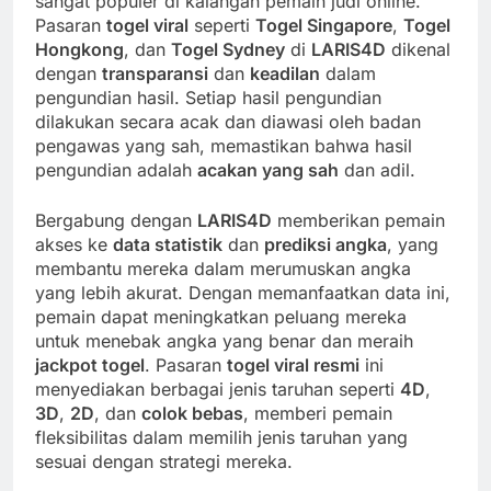
sangat populer di kalangan pemain judi online.
Pasaran
togel viral
seperti
Togel Singapore
,
Togel
Hongkong
, dan
Togel Sydney
di
LARIS4D
dikenal
dengan
transparansi
dan
keadilan
dalam
pengundian hasil. Setiap hasil pengundian
dilakukan secara acak dan diawasi oleh badan
pengawas yang sah, memastikan bahwa hasil
pengundian adalah
acakan yang sah
dan adil.
Bergabung dengan
LARIS4D
memberikan pemain
akses ke
data statistik
dan
prediksi angka
, yang
membantu mereka dalam merumuskan angka
yang lebih akurat. Dengan memanfaatkan data ini,
pemain dapat meningkatkan peluang mereka
untuk menebak angka yang benar dan meraih
jackpot togel
. Pasaran
togel viral resmi
ini
menyediakan berbagai jenis taruhan seperti
4D
,
3D
,
2D
, dan
colok bebas
, memberi pemain
fleksibilitas dalam memilih jenis taruhan yang
sesuai dengan strategi mereka.