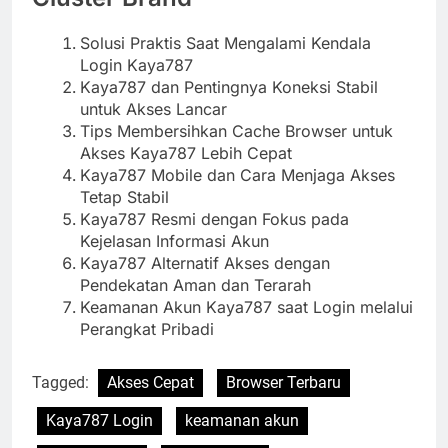
Solusi Praktis Saat Mengalami Kendala
Login Kaya787
Kaya787 dan Pentingnya Koneksi Stabil
untuk Akses Lancar
Tips Membersihkan Cache Browser untuk
Akses Kaya787 Lebih Cepat
Kaya787 Mobile dan Cara Menjaga Akses
Tetap Stabil
Kaya787 Resmi dengan Fokus pada
Kejelasan Informasi Akun
Kaya787 Alternatif Akses dengan
Pendekatan Aman dan Terarah
Keamanan Akun Kaya787 saat Login melalui
Perangkat Pribadi
Tagged:
Akses Cepat
Browser Terbaru
Kaya787 Login
keamanan akun