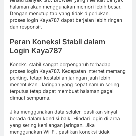
halaman akan menggunakan memori lebih besar.
Dengan menutup tab yang tidak diperlukan,
proses login Kaya787 dapat berjalan lebih ringan
dan responsif.
Peran Koneksi Stabil dalam
Login Kaya787
Koneksi stabil sangat berpengaruh terhadap
proses login Kaya787. Kecepatan internet memang
penting, tetapi kestabilan jaringan jauh lebih
menentukan. Jaringan yang cepat namun sering
terputus tetap dapat membuat halaman gagal
dimuat sempurna.
Jika menggunakan data seluler, pastikan sinyal
berada dalam kondisi baik. Hindari login di area
yang sering kehilangan jaringan. Jika
menggunakan Wi-Fi, pastikan koneksi tidak