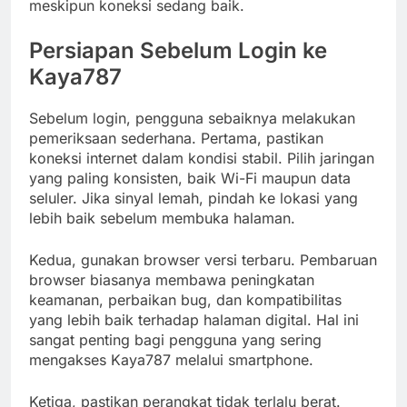
meskipun koneksi sedang baik.
Persiapan Sebelum Login ke
Kaya787
Sebelum login, pengguna sebaiknya melakukan
pemeriksaan sederhana. Pertama, pastikan
koneksi internet dalam kondisi stabil. Pilih jaringan
yang paling konsisten, baik Wi-Fi maupun data
seluler. Jika sinyal lemah, pindah ke lokasi yang
lebih baik sebelum membuka halaman.
Kedua, gunakan browser versi terbaru. Pembaruan
browser biasanya membawa peningkatan
keamanan, perbaikan bug, dan kompatibilitas
yang lebih baik terhadap halaman digital. Hal ini
sangat penting bagi pengguna yang sering
mengakses Kaya787 melalui smartphone.
Ketiga, pastikan perangkat tidak terlalu berat.