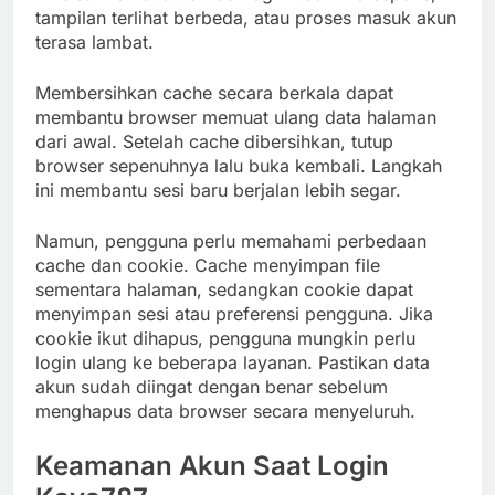
tampilan terlihat berbeda, atau proses masuk akun
terasa lambat.
Membersihkan cache secara berkala dapat
membantu browser memuat ulang data halaman
dari awal. Setelah cache dibersihkan, tutup
browser sepenuhnya lalu buka kembali. Langkah
ini membantu sesi baru berjalan lebih segar.
Namun, pengguna perlu memahami perbedaan
cache dan cookie. Cache menyimpan file
sementara halaman, sedangkan cookie dapat
menyimpan sesi atau preferensi pengguna. Jika
cookie ikut dihapus, pengguna mungkin perlu
login ulang ke beberapa layanan. Pastikan data
akun sudah diingat dengan benar sebelum
menghapus data browser secara menyeluruh.
Keamanan Akun Saat Login