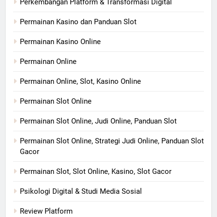
Perkembangan Platform & Transformasi Digital
Permainan Kasino dan Panduan Slot
Permainan Kasino Online
Permainan Online
Permainan Online, Slot, Kasino Online
Permainan Slot Online
Permainan Slot Online, Judi Online, Panduan Slot
Permainan Slot Online, Strategi Judi Online, Panduan Slot
Gacor
Permainan Slot, Slot Online, Kasino, Slot Gacor
Psikologi Digital & Studi Media Sosial
Review Platform