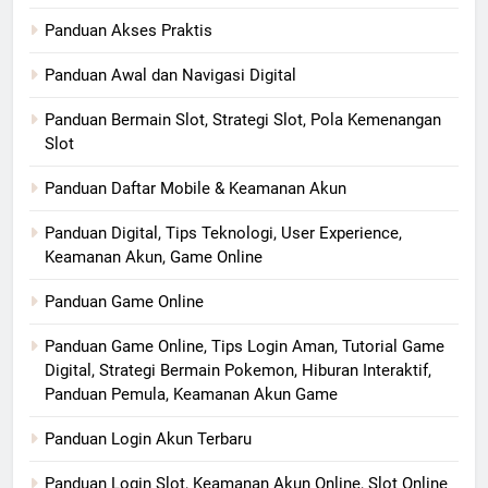
Panduan Akses Praktis
Panduan Awal dan Navigasi Digital
Panduan Bermain Slot, Strategi Slot, Pola Kemenangan
Slot
Panduan Daftar Mobile & Keamanan Akun
Panduan Digital, Tips Teknologi, User Experience,
Keamanan Akun, Game Online
Panduan Game Online
Panduan Game Online, Tips Login Aman, Tutorial Game
Digital, Strategi Bermain Pokemon, Hiburan Interaktif,
Panduan Pemula, Keamanan Akun Game
Panduan Login Akun Terbaru
Panduan Login Slot, Keamanan Akun Online, Slot Online