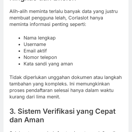
Alih-alih meminta terlalu banyak data yang justru
membuat pengguna lelah, Corlaslot hanya
meminta informasi penting seperti:
Nama lengkap
Username
Email aktif
Nomor telepon
Kata sandi yang aman
Tidak diperlukan unggahan dokumen atau langkah
tambahan yang kompleks. Ini memungkinkan
proses pendaftaran selesai hanya dalam waktu
kurang dari lima menit.
3. Sistem Verifikasi yang Cepat
dan Aman