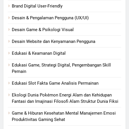
Brand Digital User-Friendly
Desain & Pengalaman Pengguna (UX/UI)
Desain Game & Psikologi Visual
Desain Website dan Kenyamanan Pengguna
Edukasi & Keamanan Digital
Edukasi Game, Strategi Digital, Pengembangan Skill
Pemain
Edukasi Slot Fakta Game Analisis Permainan
Ekologi Dunia Pokémon Energi Alam dan Kehidupan
Fantasi dan Imajinasi Filosofi Alam Struktur Dunia Fiksi
Game & Hiburan Kesehatan Mental Manajemen Emosi
Produktivitas Gaming Sehat