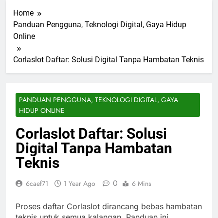
Home
Panduan Pengguna, Teknologi Digital, Gaya Hidup
Online
Corlaslot Daftar: Solusi Digital Tanpa Hambatan Teknis
PANDUAN PENGGUNA, TEKNOLOGI DIGITAL, GAYA
HIDUP ONLINE
Corlaslot Daftar: Solusi
Digital Tanpa Hambatan
Teknis
0
6caef71
1 Year Ago
6 Mins
Proses daftar Corlaslot dirancang bebas hambatan
teknis untuk semua kalangan. Panduan ini