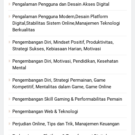
Pengalaman Pengguna dan Desain Akses Digital
Pengalaman Pengguna Modern,Desain Platform
Digital,Stabilitas Sistem Online,Manajemen Teknologi
Berkualitas
Pengembangan Diri, Mindset Positif, Produktivitas,
Strategi Sukses, Kebiasaan Harian, Motivasi
Pengembangan Diri, Motivasi, Pendidikan, Kesehatan
Mental
Pengembangan Diri, Strategi Permainan, Game
Kompetitif, Mentalitas dalam Game, Game Online
Pengembangan Skill Gaming & Performabilitas Pemain
Pengembangan Web & Teknologi
Perjudian Online, Tips dan Trik, Manajemen Keuangan