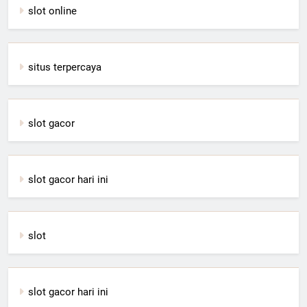
slot online
situs terpercaya
slot gacor
slot gacor hari ini
slot
slot gacor hari ini