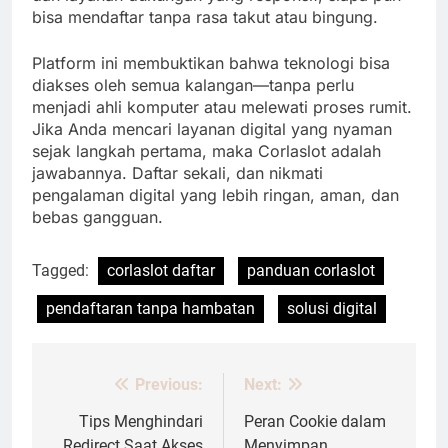
bisa mendaftar tanpa rasa takut atau bingung.
Platform ini membuktikan bahwa teknologi bisa
diakses oleh semua kalangan—tanpa perlu
menjadi ahli komputer atau melewati proses rumit.
Jika Anda mencari layanan digital yang nyaman
sejak langkah pertama, maka Corlaslot adalah
jawabannya. Daftar sekali, dan nikmati
pengalaman digital yang lebih ringan, aman, dan
bebas gangguan.
Tagged:
corlaslot daftar
panduan corlaslot
pendaftaran tanpa hambatan
solusi digital
Previous:
Next:
Post
navigation
Tips Menghindari
Peran Cookie dalam
Redirect Saat Akses
Menyimpan