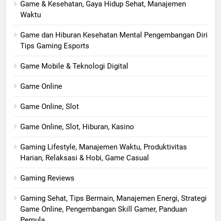
Game & Kesehatan, Gaya Hidup Sehat, Manajemen
Waktu
Game dan Hiburan Kesehatan Mental Pengembangan Diri
Tips Gaming Esports
Game Mobile & Teknologi Digital
Game Online
Game Online, Slot
Game Online, Slot, Hiburan, Kasino
Gaming Lifestyle, Manajemen Waktu, Produktivitas
Harian, Relaksasi & Hobi, Game Casual
Gaming Reviews
Gaming Sehat, Tips Bermain, Manajemen Energi, Strategi
Game Online, Pengembangan Skill Gamer, Panduan
Pemula