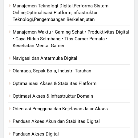
Manajemen Teknologi Digital,Performa Sistem
Online,Optimalisasi Platform,Infrastruktur
Teknologi,Pengembangan Berkelanjutan
Manajemen Waktu • Gaming Sehat • Produktivitas Digital
• Gaya Hidup Seimbang • Tips Gamer Pemula •
Kesehatan Mental Gamer
Navigasi dan Antarmuka Digital
Olahraga, Sepak Bola, Industri Taruhan
Optimalisasi Akses & Stabilitas Platform
Optimasi Akses & Infrastruktur Domain
Orientasi Pengguna dan Kejelasan Jalur Akses
Panduan Akses Akun dan Stabilitas Digital
Panduan Akses Digital