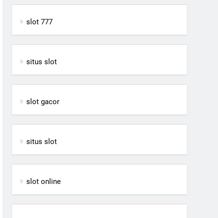
slot 777
situs slot
slot gacor
situs slot
slot online