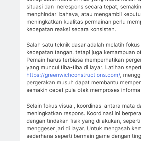
situasi dan merespons secara tepat, semak
menghindari bahaya, atau mengambil keputusa
meningkatkan kualitas permainan perlu memp
kecepatan reaksi secara konsisten.
Salah satu teknik dasar adalah melatih fokus
kecepatan tangan, tetapi juga kemampuan ot
Pemain harus terbiasa memperhatikan pergera
yang muncul tiba-tiba di layar. Latihan sepe
https://greenwichconstructions.com/
, mengg
pergerakan musuh dapat membantu memperku
semakin cepat pula otak memproses informas
Selain fokus visual, koordinasi antara mata
meningkatkan respons. Koordinasi ini berpe
dengan tindakan fisik yang dilakukan, sepe
menggeser jari di layar. Untuk mengasah ke
sederhana seperti bermain game dengan tingk