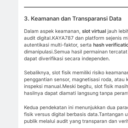
3. Keamanan dan Transparansi Data
Dalam aspek keamanan,
slot virtual
jauh lebi
audit digital.KAYA787 dan platform sejenis 
autentikasi multi-faktor, serta
hash verificati
dimanipulasi.Semua hasil permainan tercata
dapat diverifikasi secara independen.
Sebaliknya, slot fisik memiliki risiko keama
penggantian sensor, magnetisasi roda, atau k
inspeksi manual.Meski begitu, slot fisik mas
hasilnya dapat diamati langsung tanpa perant
Kedua pendekatan ini menunjukkan dua par
fisik versus digital berbasis data.Tantangan
publik melalui audit yang transparan dan ver