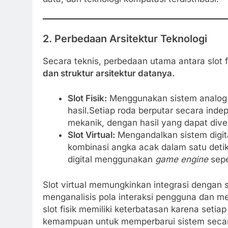
2. Perbedaan Arsitektur Teknologi
Secara teknis, perbedaan utama antara slot fi
dan struktur arsitektur datanya.
Slot Fisik:
Menggunakan sistem analog 
hasil.Setiap roda berputar secara ind
mekanik, dengan hasil yang dapat diveri
Slot Virtual:
Mengandalkan sistem digit
kombinasi angka acak dalam satu detik
digital menggunakan
game engine
sepe
Slot virtual memungkinkan integrasi dengan 
menganalisis pola interaksi pengguna dan men
slot fisik memiliki keterbatasan karena setiap 
kemampuan untuk memperbarui sistem secar