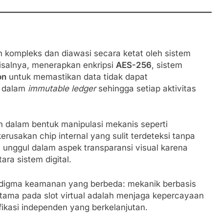
h kompleks dan diawasi secara ketat oleh sistem
misalnya, menerapkan enkripsi
AES-256
, sistem
on
untuk memastikan data tidak dapat
t dalam
immutable ledger
sehingga setiap aktivitas
nan dalam bentuk manipulasi mekanis seperti
erusakan chip internal yang sulit terdeteksi tanpa
ih unggul dalam aspek transparansi visual karena
ara sistem digital.
adigma keamanan yang berbeda: mekanik berbasis
 utama pada slot virtual adalah menjaga kepercayaan
ifikasi independen yang berkelanjutan.