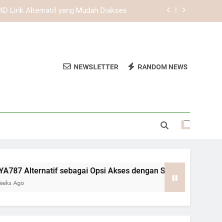
 Link Alternatif yang Mudah Diakses
i Akses dengan Sistem yang Responsif
r Akses yang Mudah Dipahami Pengguna
NEWSLETTER
RANDOM NEWS
ink Alternatif dengan Lebih Praktis
 Link Alternatif yang Mudah Diakses
ntuk Melengkapi Gaya Anda.
i Akses dengan Sistem yang Responsif
r Akses yang Mudah Dipahami Pengguna
atif sebagai Opsi Akses dengan Sistem yang Responsif