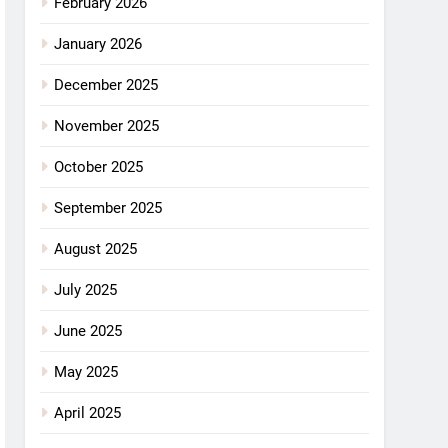
February 2026
January 2026
December 2025
November 2025
October 2025
September 2025
August 2025
July 2025
June 2025
May 2025
April 2025