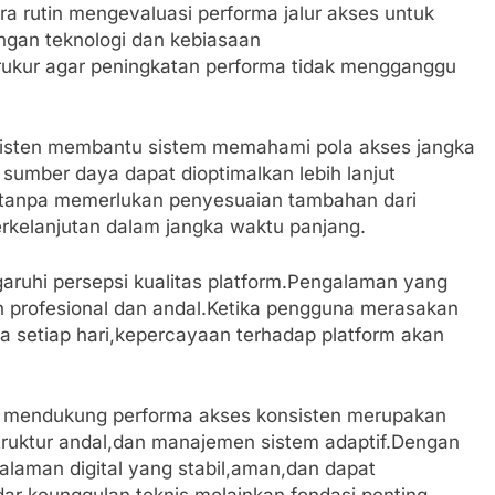
ara rutin mengevaluasi performa jalur akses untuk
gan teknologi dan kebiasaan
ukur agar peningkatan performa tidak mengganggu
nsisten membantu sistem memahami pola akses jangka
umber daya dapat dioptimalkan lebih lanjut
 tanpa memerlukan penyesuaian tambahan dari
rkelanjutan dalam jangka waktu panjang.
ruhi persepsi kualitas platform.Pengalaman yang
n profesional dan andal.Ketika pengguna merasakan
 setiap hari,kepercayaan terhadap platform akan
ng mendukung performa akses konsisten merupakan
frastruktur andal,dan manajemen sistem adaptif.Dengan
laman digital yang stabil,aman,dan dapat