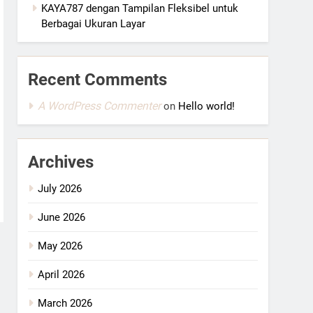
KAYA787 dengan Tampilan Fleksibel untuk
Berbagai Ukuran Layar
Recent Comments
A WordPress Commenter
on
Hello world!
Archives
July 2026
June 2026
May 2026
April 2026
March 2026