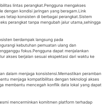
bilitas lintas perangkat.Pengguna mengakses
le dengan kondisi jaringan yang beragam.Link
kses tetap konsisten di berbagai perangkat.Sistem
eks perangkat tanpa mengubah jalur utama,sehingga
nsisten berdampak langsung pada
ngurangi kebutuhan pemuatan ulang dan
engganggu fokus.Pengguna dapat menjalankan
alur akses berjalan sesuai ekspektasi dari waktu ke
ran dalam menjaga konsistensi.Memastikan peramban
antu menjaga kompatibilitas dengan teknologi akses
uga membantu mencegah konflik data lokal yang dapat
ot resmi mencerminkan komitmen platform terhadap