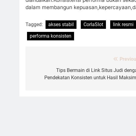
diandalkan.Konsistensi performa bukan sekad
dalam membangun kepuasan,kepercayaan,dan 
Tagged:
akses stabil
CorlaSlot
link resmi
performa konsisten
Previou
Post
navigation
Tips Bermain di Link Situs Judi deng
Pendekatan Konsisten untuk Hasil Maksim