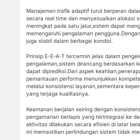
Manajemen trafik adaptif turut berperan da
secara real time dan menyesuaikan alokasi 
meningkat pada satu jalur,sistem dapat meng
memengaruhi pengalaman pengguna.Dengan m
juga stabil dalam berbagai kondisi.
Prinsip E-E-A-T tercermin jelas dalam pengelo
pengalaman,sistem dirancang berdasarkan k
dapat diprediksi.Dari aspek keahlian,penerap
pemantauan performa menunjukkan kompetens
melalui konsistensi layanan,sementara kep
yang terjaga kualitasnya.
Keamanan berjalan seiring dengan konsistens
pengamanan berlapis yang terintegrasi ke da
aktivitas dilakukan secara efisien di lata
ini memastikan perlindungan sistem tidak me