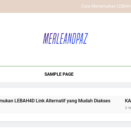
Cara Menemukan LEBAH4D
KAYA787 Alternatif sebagai Ops
KAYA787 Alternatif sebagai Jalu
Panduan Membuka EDWINSLOT L
le And Paz
Cara Menemukan LEBAH4D
Perhiasan Mewah Dan Aksesori Berkualitas Di Merle And Paz U
KAYA787 Alternatif sebagai Ops
SAMPLE PAGE
KAYA787 Alternatif sebagai Jalu
D Link Alternatif yang Mudah Diakses
KAYA787 Altern
3 Weeks Ago