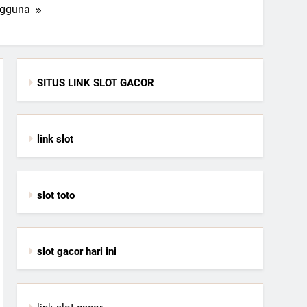
ngguna
SITUS LINK SLOT GACOR
link slot
slot toto
slot gacor hari ini