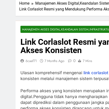
Home
Manajemen Akses Digital,Keandalan Siste
Link Corlaslot Resmi yang Mendukung Performa Ak
MANAJEMEN AKSES DIGITAL,KEANDALAN SISTEM,INFRASTRUKT
Link Corlaslot Resmi 
Akses Konsisten
0
6caef71
7 Months Ago
7 Mins
Ulasan komprehensif mengenai
link corlaslot
konsisten melalui manajemen sistem terpusat,
Performa akses yang konsisten merupakan in
digital.Pengguna tidak hanya mengharapkan a
dapat diprediksi dalam penggunaan jangka p
performa akses konsisten dirancang untuk 