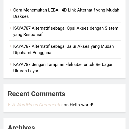
Cara Menemukan LEBAH4D Link Alternatif yang Mudah
Diakses
KAYA787 Alternatif sebagai Opsi Akses dengan Sistem
yang Responsif
KAYA787 Alternatif sebagai Jalur Akses yang Mudah
Dipahami Pengguna
KAYA787 dengan Tampilan Fleksibel untuk Berbagai
Ukuran Layar
Recent Comments
A WordPress Commenter
on
Hello world!
Archives