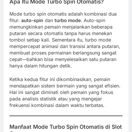
Apa Itu Mode Turbo Spin Otomatis?
Mode turbo spin otomatis adalah kombinasi dua
fitur:
auto-spin
dan
turbo mode
. Auto-spin
memungkinkan pemain menjalankan beberapa
putaran secara otomatis tanpa harus menekan
tombol setiap kali. Sementara itu, turbo mode
mempercepat animasi dan transisi antara putaran,
membuat proses permainan berlangsung sangat
cepat—bahkan bisa menyelesaikan satu putaran
hanya dalam hitungan detik.
Ketika kedua fitur ini dikombinasikan, pemain
mendapatkan sistem bermain yang sangat efisien.
Hal ini sangat diminati oleh pemain yang fokus
pada analisis statistik atau yang mengejar
frekuensi kombinasi dalam waktu terbatas.
Manfaat Mode Turbo Spin Otomatis di Slot