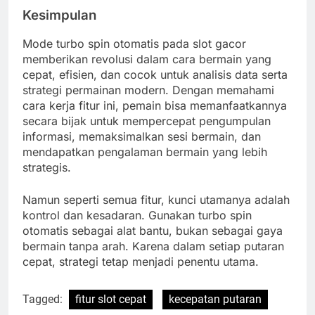
Kesimpulan
Mode turbo spin otomatis pada slot gacor
memberikan revolusi dalam cara bermain yang
cepat, efisien, dan cocok untuk analisis data serta
strategi permainan modern. Dengan memahami
cara kerja fitur ini, pemain bisa memanfaatkannya
secara bijak untuk mempercepat pengumpulan
informasi, memaksimalkan sesi bermain, dan
mendapatkan pengalaman bermain yang lebih
strategis.
Namun seperti semua fitur, kunci utamanya adalah
kontrol dan kesadaran. Gunakan turbo spin
otomatis sebagai alat bantu, bukan sebagai gaya
bermain tanpa arah. Karena dalam setiap putaran
cepat, strategi tetap menjadi penentu utama.
Tagged:
fitur slot cepat
kecepatan putaran