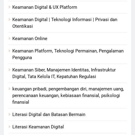
Keamanan Digital & UX Platform
Keamanan Digital | Teknologi Informasi | Privasi dan
Otentikasi
Keamanan Online
Keamanan Platform, Teknologi Permainan, Pengalaman
Pengguna
Keamanan Siber, Manajemen Identitas, Infrastruktur
Digital, Tata Kelola IT, Kepatuhan Regulasi
keuangan pribadi, pengembangan diri, manajemen uang,
perencanaan keuangan, kebiasaan finansial, psikologi
finansial
Literasi Digital dan Batasan Bermain
Literasi Keamanan Digital