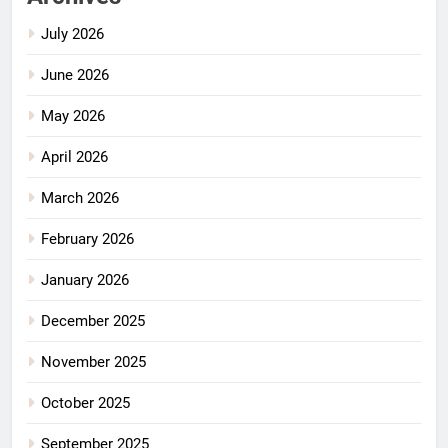
July 2026
June 2026
May 2026
April 2026
March 2026
February 2026
January 2026
December 2025
November 2025
October 2025
September 2025