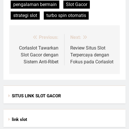
pengalaman bermain
Slot Gacor
strategi slot
turbo spin otomatis
Previous:
Next:
Post
navigation
Corlaslot Tawarkan
Review Situs Slot
Slot Gacor dengan
Terpercaya dengan
Sistem Anti-Ribet
Fokus pada Corlaslot
SITUS LINK SLOT GACOR
link slot