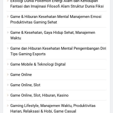
Ekologi Dunia Pokémon Energi Alam dan Kehidupan
Fantasi dan Imajinasi Filosofi Alam Struktur Dunia Fiksi
Game & Hiburan Kesehatan Mental Manajemen Emosi
Produktivitas Gaming Sehat
Game & Kesehatan, Gaya Hidup Sehat, Manajemen
Waktu
Game dan Hiburan Kesehatan Mental Pengembangan Diri
Tips Gaming Esports
Game Mobile & Teknologi Digital
Game Online
Game Online, Slot
Game Online, Slot, Hiburan, Kasino
Gaming Lifestyle, Manajemen Waktu, Produktivitas
Harian, Relaksasi & Hobi, Game Casual