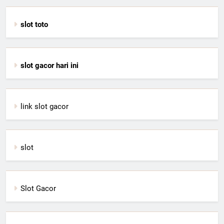
slot toto
slot gacor hari ini
link slot gacor
slot
Slot Gacor