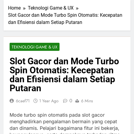
Home
Teknologi Game & UX
Slot Gacor dan Mode Turbo Spin Otomatis: Kecepatan
dan Efisiensi dalam Setiap Putaran
TEKNOLOGI GAME & UX
Slot Gacor dan Mode Turbo
Spin Otomatis: Kecepatan
dan Efisiensi dalam Setiap
Putaran
0
6caef71
1 Year Ago
6 Mins
Mode turbo spin otomatis pada slot gacor
menghadirkan pengalaman bermain yang cepat
dan dinamis. Pelajari bagaimana fitur ini bekerja,