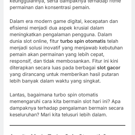
keunggulannya, serta dampaknya terhadap ritme
permainan dan konsentrasi pemain.
Dalam era modern game digital, kecepatan dan
efisiensi menjadi dua aspek krusial dalam
meningkatkan pengalaman pengguna. Dalam
dunia slot online, fitur
turbo spin otomatis
telah
menjadi solusi inovatif yang menjawab kebutuhan
pemain akan permainan yang lebih cepat,
responsif, dan tidak membosankan. Fitur ini kini
diterapkan secara luas pada berbagai
slot gacor
yang dirancang untuk memberikan hasil putaran
lebih banyak dalam waktu yang singkat.
Lantas, bagaimana turbo spin otomatis
memengaruhi cara kita bermain slot hari ini? Apa
dampaknya terhadap pengalaman bermain secara
keseluruhan? Mari kita telusuri lebih dalam.