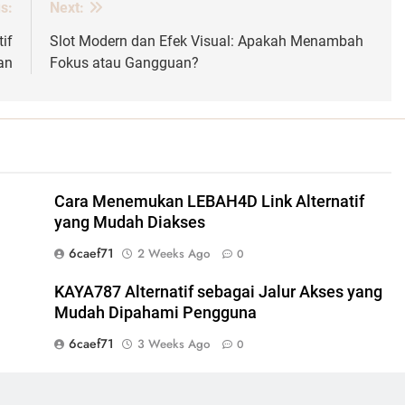
s:
Next:
if
Slot Modern dan Efek Visual: Apakah Menambah
an
Fokus atau Gangguan?
Cara Menemukan LEBAH4D Link Alternatif
yang Mudah Diakses
6caef71
2 Weeks Ago
0
KAYA787 Alternatif sebagai Jalur Akses yang
Mudah Dipahami Pengguna
6caef71
3 Weeks Ago
0