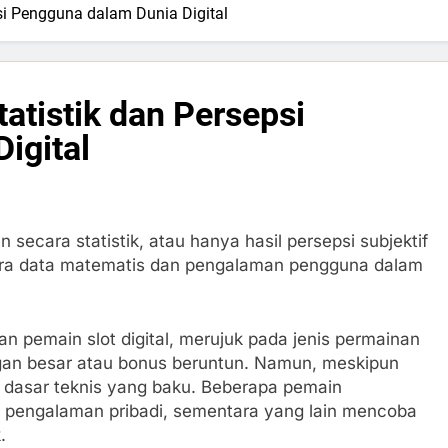
psi Pengguna dalam Dunia Digital
tatistik dan Persepsi
igital
 secara statistik, atau hanya hasil persepsi subjektif
ara data matematis dan pengalaman pengguna dalam
an pemain slot digital, merujuk pada jenis permainan
an besar atau bonus beruntun. Namun, meskipun
ki dasar teknis yang baku. Beberapa pemain
n pengalaman pribadi, sementara yang lain mencoba
.