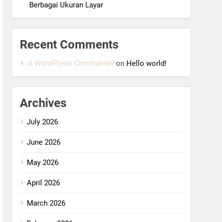
Berbagai Ukuran Layar
Recent Comments
A WordPress Commenter
on
Hello world!
Archives
July 2026
June 2026
May 2026
April 2026
March 2026