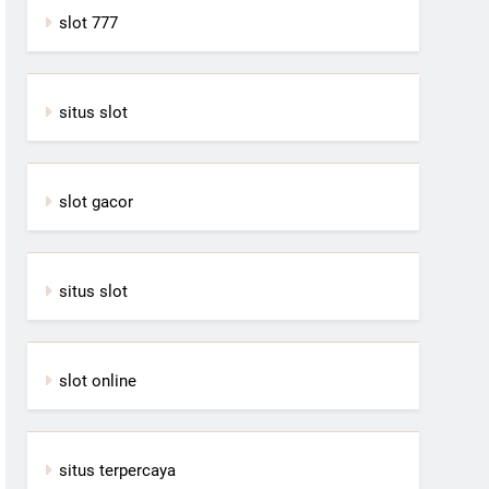
slot 777
situs slot
slot gacor
situs slot
slot online
situs terpercaya