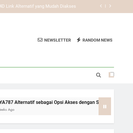
 Link Alternatif yang Mudah Diakses
i Akses dengan Sistem yang Responsif
r Akses yang Mudah Dipahami Pengguna
NEWSLETTER
RANDOM NEWS
ink Alternatif dengan Lebih Praktis
 Link Alternatif yang Mudah Diakses
ntuk Melengkapi Gaya Anda.
i Akses dengan Sistem yang Responsif
r Akses yang Mudah Dipahami Pengguna
atif sebagai Opsi Akses dengan Sistem yang Responsif