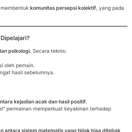
ini membentuk
komunitas persepsi kolektif
, yang pada
 Dipelajari?
 dan psikologi
. Secara teknis:
si oleh pemain.
ingat hasil sebelumnya.
ntara kejadian acak dan hasil positif.
feel” permainan memperkuat keyakinan terhadap
n antara sistem matematis yang tidak bisa ditebak