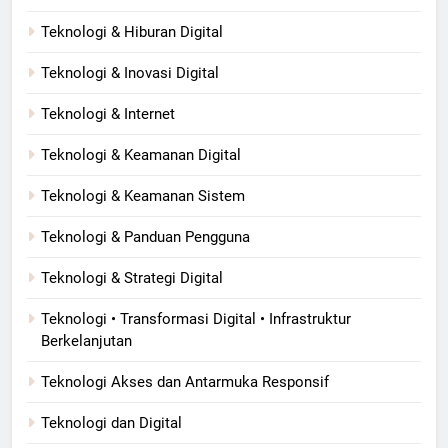
Teknologi & Hiburan Digital
Teknologi & Inovasi Digital
Teknologi & Internet
Teknologi & Keamanan Digital
Teknologi & Keamanan Sistem
Teknologi & Panduan Pengguna
Teknologi & Strategi Digital
Teknologi • Transformasi Digital • Infrastruktur
Berkelanjutan
Teknologi Akses dan Antarmuka Responsif
Teknologi dan Digital