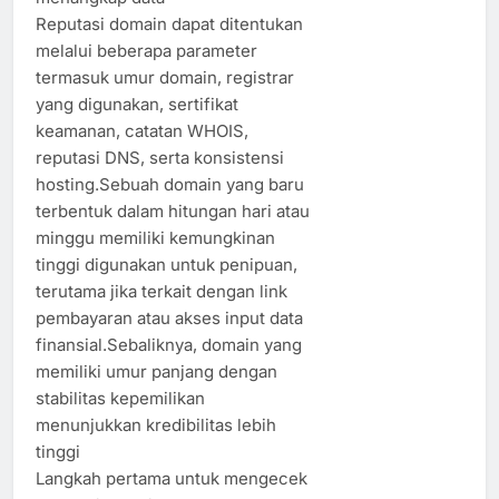
Reputasi domain dapat ditentukan
melalui beberapa parameter
termasuk umur domain, registrar
yang digunakan, sertifikat
keamanan, catatan WHOIS,
reputasi DNS, serta konsistensi
hosting.Sebuah domain yang baru
terbentuk dalam hitungan hari atau
minggu memiliki kemungkinan
tinggi digunakan untuk penipuan,
terutama jika terkait dengan link
pembayaran atau akses input data
finansial.Sebaliknya, domain yang
memiliki umur panjang dengan
stabilitas kepemilikan
menunjukkan kredibilitas lebih
tinggi
Langkah pertama untuk mengecek