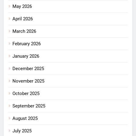
May 2026
April 2026
March 2026
February 2026
January 2026
December 2025
November 2025
October 2025
September 2025
August 2025
July 2025