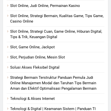
Slot Online, Judi Online, Permainan Kasino
Slot Online, Strategi Bermain, Kualitas Game, Tips Game,
Casino Online
Slot Online, Strategi Cuan, Game Online, Hiburan Digital,
Tips & Trik, Keuangan Digital
Slot, Game Online, Jackpot
Slot, Perjudian Online, Mesin Slot
Solusi Akses Fleksibel Digital
Strategi Bermain Terstruktur Panduan Pemula Judi
Online Manajemen Modal dan Taruhan Tips Bermain
Aman dan Efektif Optimalisasi Pengalaman Bermain
Teknologi & Akses Internet
Teknologi & Digital | Keamanan Sistem | Panduan TI