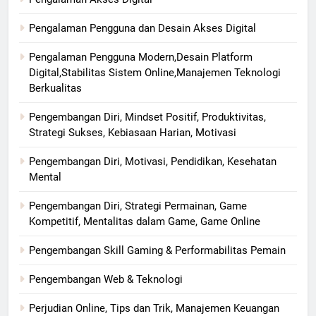
Pengalaman Pengguna dan Desain Akses Digital
Pengalaman Pengguna Modern,Desain Platform
Digital,Stabilitas Sistem Online,Manajemen Teknologi
Berkualitas
Pengembangan Diri, Mindset Positif, Produktivitas,
Strategi Sukses, Kebiasaan Harian, Motivasi
Pengembangan Diri, Motivasi, Pendidikan, Kesehatan
Mental
Pengembangan Diri, Strategi Permainan, Game
Kompetitif, Mentalitas dalam Game, Game Online
Pengembangan Skill Gaming & Performabilitas Pemain
Pengembangan Web & Teknologi
Perjudian Online, Tips dan Trik, Manajemen Keuangan