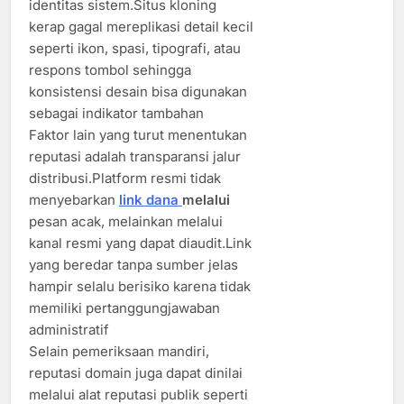
identitas sistem.Situs kloning
kerap gagal mereplikasi detail kecil
seperti ikon, spasi, tipografi, atau
respons tombol sehingga
konsistensi desain bisa digunakan
sebagai indikator tambahan
Faktor lain yang turut menentukan
reputasi adalah transparansi jalur
distribusi.Platform resmi tidak
menyebarkan
link dana
melalui
pesan acak, melainkan melalui
kanal resmi yang dapat diaudit.Link
yang beredar tanpa sumber jelas
hampir selalu berisiko karena tidak
memiliki pertanggungjawaban
administratif
Selain pemeriksaan mandiri,
reputasi domain juga dapat dinilai
melalui alat reputasi publik seperti