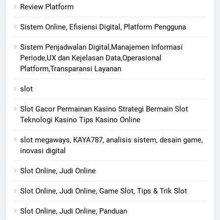
Review Platform
Sistem Online, Efisiensi Digital, Platform Pengguna
Sistem Penjadwalan Digital,Manajemen Informasi
Periode,UX dan Kejelasan Data,Operasional
Platform,Transparansi Layanan
slot
Slot Gacor Permainan Kasino Strategi Bermain Slot
Teknologi Kasino Tips Kasino Online
slot megaways, KAYA787, analisis sistem, desain game,
inovasi digital
Slot Online, Judi Online
Slot Online, Judi Online, Game Slot, Tips & Trik Slot
Slot Online, Judi Online, Panduan