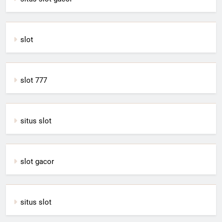
slot
slot 777
situs slot
slot gacor
situs slot