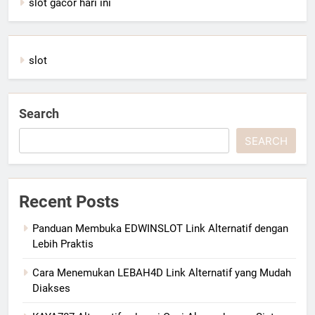
slot gacor hari ini
slot
Search
SEARCH
Recent Posts
Panduan Membuka EDWINSLOT Link Alternatif dengan
Lebih Praktis
Cara Menemukan LEBAH4D Link Alternatif yang Mudah
Diakses