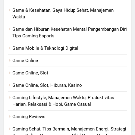
Game & Kesehatan, Gaya Hidup Sehat, Manajemen
Waktu
Game dan Hiburan Kesehatan Mental Pengembangan Diri
Tips Gaming Esports
Game Mobile & Teknologi Digital
Game Online
Game Online, Slot
Game Online, Slot, Hiburan, Kasino
Gaming Lifestyle, Manajemen Waktu, Produktivitas
Harian, Relaksasi & Hobi, Game Casual
Gaming Reviews
Gaming Sehat, Tips Bermain, Manajemen Energi, Strategi