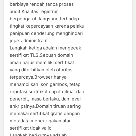
berbiaya rendah tanpa proses
audit.Kualitas registrar
berpengaruh langsung terhadap
tingkat kepercayaan karena pelaku
penipuan cenderung menghindari
jejak administratif
Langkah ketiga adalah mengecek
sertifikat TLS.Sebuah domain
aman harus memiliki sertifikat
yang diterbitkan oleh otoritas
terpercaya.Browser hanya
menampilkan ikon gembok, tetapi
reputasi sertifikat dapat dilihat dari
penerbit, masa berlaku, dan level
enkripsinya.Domain tiruan sering
memakai sertifikat gratis dengan
metadata mencurigakan atau
sertifikat tidak valid
Langkah berikutnya adalah