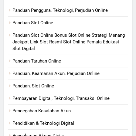
Panduan Pengguna, Teknologi, Perjudian Online
Panduan Slot Online
Panduan Slot Online Bonus Slot Online Strategi Menang
Jackpot Link Slot Resmi Slot Online Pemula Edukasi
Slot Digital
Panduan Taruhan Online
Panduan, Keamanan Akun, Perjudian Online
Panduan, Slot Online
Pembayaran Digital, Teknologi, Transaksi Online
Pencegahan Kesalahan Akun
Pendidikan & Teknologi Digital
Pengalaman Akses Digital