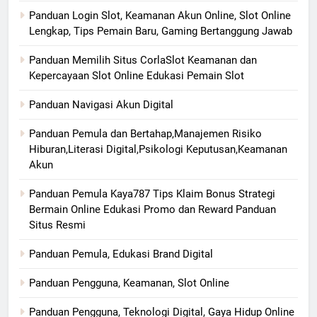
Panduan Login Slot, Keamanan Akun Online, Slot Online
Lengkap, Tips Pemain Baru, Gaming Bertanggung Jawab
Panduan Memilih Situs CorlaSlot Keamanan dan
Kepercayaan Slot Online Edukasi Pemain Slot
Panduan Navigasi Akun Digital
Panduan Pemula dan Bertahap,Manajemen Risiko
Hiburan,Literasi Digital,Psikologi Keputusan,Keamanan
Akun
Panduan Pemula Kaya787 Tips Klaim Bonus Strategi
Bermain Online Edukasi Promo dan Reward Panduan
Situs Resmi
Panduan Pemula, Edukasi Brand Digital
Panduan Pengguna, Keamanan, Slot Online
Panduan Pengguna, Teknologi Digital, Gaya Hidup Online