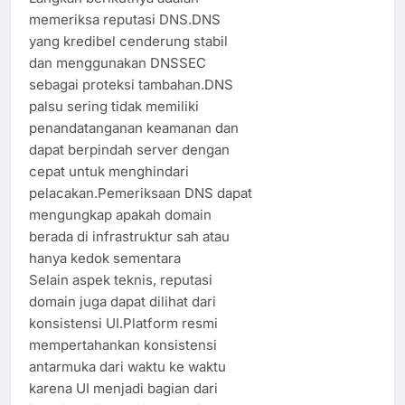
memeriksa reputasi DNS.DNS
yang kredibel cenderung stabil
dan menggunakan DNSSEC
sebagai proteksi tambahan.DNS
palsu sering tidak memiliki
penandatanganan keamanan dan
dapat berpindah server dengan
cepat untuk menghindari
pelacakan.Pemeriksaan DNS dapat
mengungkap apakah domain
berada di infrastruktur sah atau
hanya kedok sementara
Selain aspek teknis, reputasi
domain juga dapat dilihat dari
konsistensi UI.Platform resmi
mempertahankan konsistensi
antarmuka dari waktu ke waktu
karena UI menjadi bagian dari