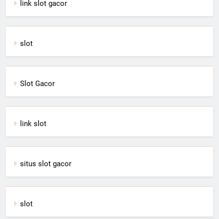
link slot gacor
slot
Slot Gacor
link slot
situs slot gacor
slot