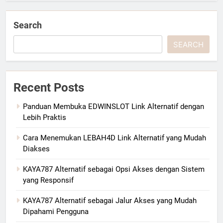
Search
SEARCH
Recent Posts
Panduan Membuka EDWINSLOT Link Alternatif dengan
Lebih Praktis
Cara Menemukan LEBAH4D Link Alternatif yang Mudah
Diakses
KAYA787 Alternatif sebagai Opsi Akses dengan Sistem
yang Responsif
KAYA787 Alternatif sebagai Jalur Akses yang Mudah
Dipahami Pengguna