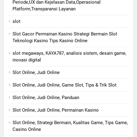
Periode,UX dan Kejelasan Data,Operasional
Platform,Transparansi Layanan
slot
Slot Gacor Permainan Kasino Strategi Bermain Slot
Teknologi Kasino Tips Kasino Online
slot megaways, KAYA787, analisis sistem, desain game,
inovasi digital
Slot Online, Judi Online
Slot Online, Judi Online, Game Slot, Tips & Trik Slot
Slot Online, Judi Online, Panduan
Slot Online, Judi Online, Permainan Kasino
Slot Online, Strategi Bermain, Kualitas Game, Tips Game,
Casino Online