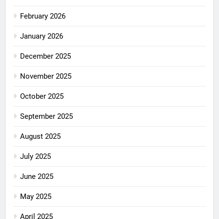
February 2026
January 2026
December 2025
November 2025
October 2025
September 2025
August 2025
July 2025
June 2025
May 2025
April 2025