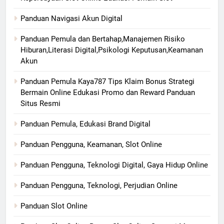
Panduan Navigasi Akun Digital
Panduan Pemula dan Bertahap,Manajemen Risiko
Hiburan,Literasi Digital,Psikologi Keputusan,Keamanan
Akun
Panduan Pemula Kaya787 Tips Klaim Bonus Strategi
Bermain Online Edukasi Promo dan Reward Panduan
Situs Resmi
Panduan Pemula, Edukasi Brand Digital
Panduan Pengguna, Keamanan, Slot Online
Panduan Pengguna, Teknologi Digital, Gaya Hidup Online
Panduan Pengguna, Teknologi, Perjudian Online
Panduan Slot Online