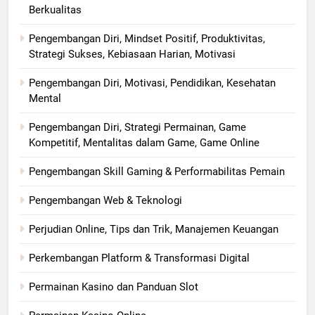
Berkualitas
Pengembangan Diri, Mindset Positif, Produktivitas,
Strategi Sukses, Kebiasaan Harian, Motivasi
Pengembangan Diri, Motivasi, Pendidikan, Kesehatan
Mental
Pengembangan Diri, Strategi Permainan, Game
Kompetitif, Mentalitas dalam Game, Game Online
Pengembangan Skill Gaming & Performabilitas Pemain
Pengembangan Web & Teknologi
Perjudian Online, Tips dan Trik, Manajemen Keuangan
Perkembangan Platform & Transformasi Digital
Permainan Kasino dan Panduan Slot