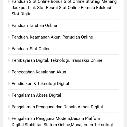
Panduan Slot Online Bonus Slot Online Strategi Menang
Jackpot Link Slot Resmi Slot Online Pemula Edukasi
Slot Digital
Panduan Taruhan Online
Panduan, Keamanan Akun, Perjudian Online
Panduan, Slot Online
Pembayaran Digital, Teknologi, Transaksi Online
Pencegahan Kesalahan Akun
Pendidikan & Teknologi Digital
Pengalaman Akses Digital
Pengalaman Pengguna dan Desain Akses Digital
Pengalaman Pengguna Modern,Desain Platform
Digital,Stabilitas Sistem Online,Manajemen Teknologi