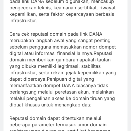
pada link DANA sebelum digunakan, mencakup
pengecekan teknis, keamanan sertifikat, riwayat
kepemilikan, serta faktor kepercayaan berbasis
infrastruktur.
Cara cek reputasi domain pada link DANA
merupakan langkah awal yang sangat penting
sebelum pengguna memasukkan nomor dompet
digital atau informasi finansial lainnya.Reputasi
domain memberikan gambaran apakah tautan
yang dibuka memiliki legitimasi, stabilitas
infrastruktur, serta rekam jejak kepemilikan yang
dapat dipercaya.Penipuan digital yang
memanfaatkan dompet DANA biasanya tidak
berlangsung melalui peretasan akun, melainkan
melalui pengalihan akses ke domain tiruan yang
dibuat khusus untuk menangkap data
Reputasi domain dapat ditentukan melalui
beberapa parameter termasuk umur domain,