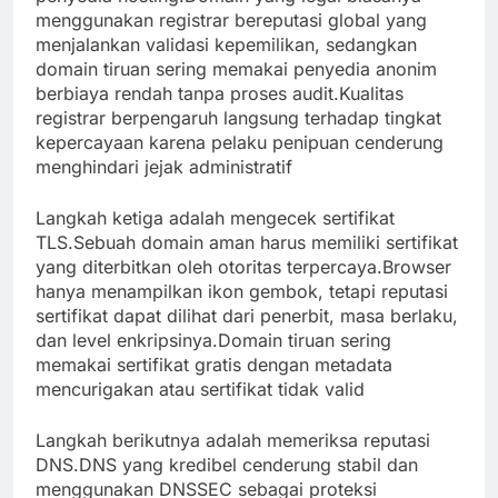
menggunakan registrar bereputasi global yang
menjalankan validasi kepemilikan, sedangkan
domain tiruan sering memakai penyedia anonim
berbiaya rendah tanpa proses audit.Kualitas
registrar berpengaruh langsung terhadap tingkat
kepercayaan karena pelaku penipuan cenderung
menghindari jejak administratif
Langkah ketiga adalah mengecek sertifikat
TLS.Sebuah domain aman harus memiliki sertifikat
yang diterbitkan oleh otoritas terpercaya.Browser
hanya menampilkan ikon gembok, tetapi reputasi
sertifikat dapat dilihat dari penerbit, masa berlaku,
dan level enkripsinya.Domain tiruan sering
memakai sertifikat gratis dengan metadata
mencurigakan atau sertifikat tidak valid
Langkah berikutnya adalah memeriksa reputasi
DNS.DNS yang kredibel cenderung stabil dan
menggunakan DNSSEC sebagai proteksi