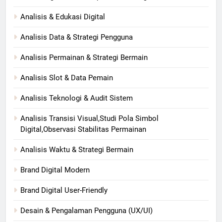
Analisis & Edukasi Digital
Analisis Data & Strategi Pengguna
Analisis Permainan & Strategi Bermain
Analisis Slot & Data Pemain
Analisis Teknologi & Audit Sistem
Analisis Transisi Visual,Studi Pola Simbol
Digital,Observasi Stabilitas Permainan
Analisis Waktu & Strategi Bermain
Brand Digital Modern
Brand Digital User-Friendly
Desain & Pengalaman Pengguna (UX/UI)