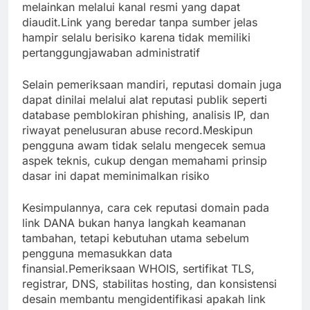
melainkan melalui kanal resmi yang dapat
diaudit.Link yang beredar tanpa sumber jelas
hampir selalu berisiko karena tidak memiliki
pertanggungjawaban administratif
Selain pemeriksaan mandiri, reputasi domain juga
dapat dinilai melalui alat reputasi publik seperti
database pemblokiran phishing, analisis IP, dan
riwayat penelusuran abuse record.Meskipun
pengguna awam tidak selalu mengecek semua
aspek teknis, cukup dengan memahami prinsip
dasar ini dapat meminimalkan risiko
Kesimpulannya, cara cek reputasi domain pada
link DANA bukan hanya langkah keamanan
tambahan, tetapi kebutuhan utama sebelum
pengguna memasukkan data
finansial.Pemeriksaan WHOIS, sertifikat TLS,
registrar, DNS, stabilitas hosting, dan konsistensi
desain membantu mengidentifikasi apakah link