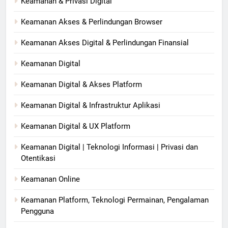
Keamanan & Privasi Digital
Keamanan Akses & Perlindungan Browser
Keamanan Akses Digital & Perlindungan Finansial
Keamanan Digital
Keamanan Digital & Akses Platform
Keamanan Digital & Infrastruktur Aplikasi
Keamanan Digital & UX Platform
Keamanan Digital | Teknologi Informasi | Privasi dan
Otentikasi
Keamanan Online
Keamanan Platform, Teknologi Permainan, Pengalaman
Pengguna