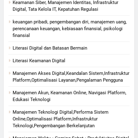
Keamanan Siber, Manajemen Identitas, Infrastruktur
Digital, Tata Kelola IT, Kepatuhan Regulasi
keuangan pribadi, pengembangan diri, manajemen uang,
perencanaan keuangan, kebiasaan finansial, psikologi
finansial
Literasi Digital dan Batasan Bermain
Literasi Keamanan Digital
Manajemen Akses Digital,Keandalan Sistem,Infrastruktur
Platform,Optimalisasi Layanan,Pengalaman Pengguna
Manajemen Akun, Keamanan Online, Navigasi Platform,
Edukasi Teknologi
Manajemen Teknologi Digital,Performa Sistem
Online,Optimalisasi Platform,Infrastruktur
Teknologi,Pengembangan Berkelanjutan