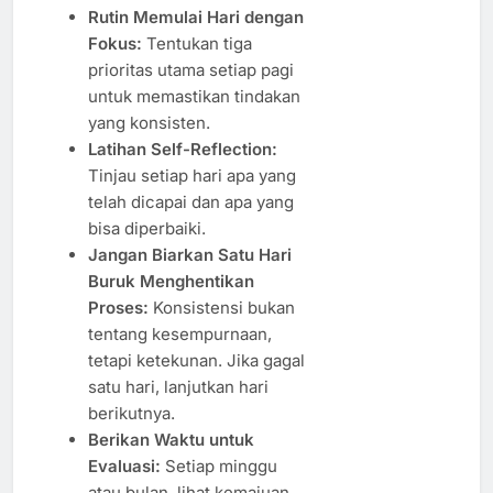
Rutin Memulai Hari dengan
Fokus:
Tentukan tiga
prioritas utama setiap pagi
untuk memastikan tindakan
yang konsisten.
Latihan Self-Reflection:
Tinjau setiap hari apa yang
telah dicapai dan apa yang
bisa diperbaiki.
Jangan Biarkan Satu Hari
Buruk Menghentikan
Proses:
Konsistensi bukan
tentang kesempurnaan,
tetapi ketekunan. Jika gagal
satu hari, lanjutkan hari
berikutnya.
Berikan Waktu untuk
Evaluasi:
Setiap minggu
atau bulan, lihat kemajuan