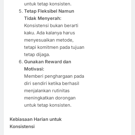
untuk tetap konsisten.
Tetap Fleksibel Namun
Tidak Menyerah:
Konsistensi bukan berarti
kaku. Ada kalanya harus
menyesuaikan metode,
tetapi komitmen pada tujuan
tetap dijaga.
Gunakan Reward dan
Motivasi:
Memberi penghargaan pada
diri sendiri ketika berhasil
menjalankan rutinitas
meningkatkan dorongan
untuk tetap konsisten.
Kebiasaan Harian untuk
Konsistensi