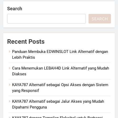
Search
SEARCH
Recent Posts
Panduan Membuka EDWINSLOT Link Alternatif dengan
Lebih Praktis
Cara Menemukan LEBAH4D Link Alternatif yang Mudah
Diakses
KAYA787 Alternatif sebagai Opsi Akses dengan Sistem
yang Responsif
KAYA787 Alternatif sebagai Jalur Akses yang Mudah
Dipahami Pengguna
KAYA787 dengan Tampilan Fleksibel untuk Berbagai