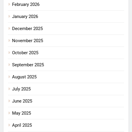
February 2026
January 2026
December 2025
November 2025
October 2025
September 2025
August 2025
July 2025
June 2025
May 2025
April 2025