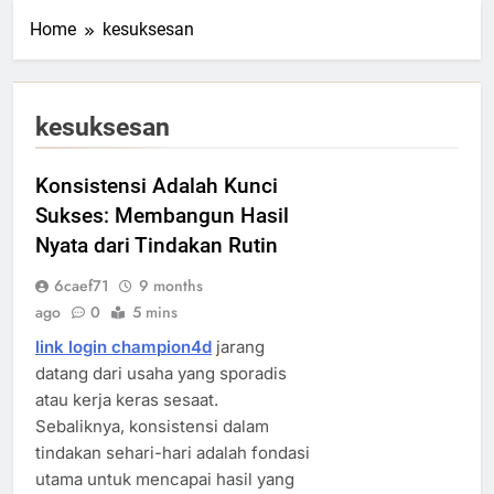
Home
kesuksesan
kesuksesan
Konsistensi Adalah Kunci
Sukses: Membangun Hasil
Nyata dari Tindakan Rutin
6caef71
9 months
ago
0
5 mins
link login champion4d
jarang
datang dari usaha yang sporadis
atau kerja keras sesaat.
Sebaliknya, konsistensi dalam
tindakan sehari-hari adalah fondasi
utama untuk mencapai hasil yang