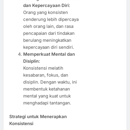
dan Kepercayaan Diri:
Orang yang konsisten
cenderung lebih dipercaya
oleh orang lain, dan rasa
pencapaian dari tindakan
berulang meningkatkan
kepercayaan diri sendiri.
Memperkuat Mental dan
Disiplin:
Konsistensi melatih
kesabaran, fokus, dan
disiplin. Dengan waktu, ini
membentuk ketahanan
mental yang kuat untuk
menghadapi tantangan.
Strategi untuk Menerapkan
Konsistensi