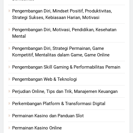
Pengembangan Diri, Mindset Positif, Produktivitas,
Strategi Sukses, Kebiasaan Harian, Motivasi
Pengembangan Diri, Motivasi, Pendidikan, Kesehatan
Mental
Pengembangan Diri, Strategi Permainan, Game
Kompetitif, Mentalitas dalam Game, Game Online
Pengembangan Skill Gaming & Performabilitas Pemain
Pengembangan Web & Teknologi
Perjudian Online, Tips dan Trik, Manajemen Keuangan
Perkembangan Platform & Transformasi Digital
Permainan Kasino dan Panduan Slot
Permainan Kasino Online