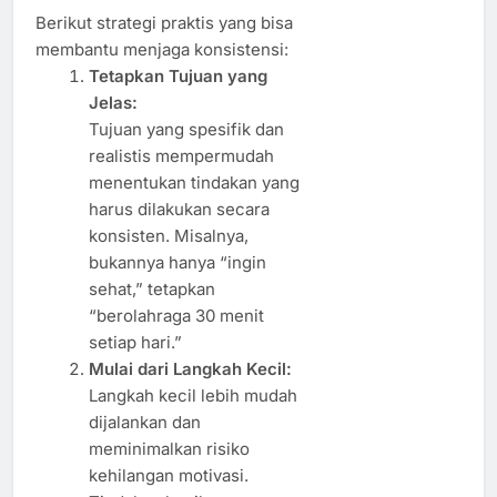
Berikut strategi praktis yang bisa
membantu menjaga konsistensi:
Tetapkan Tujuan yang
Jelas:
Tujuan yang spesifik dan
realistis mempermudah
menentukan tindakan yang
harus dilakukan secara
konsisten. Misalnya,
bukannya hanya “ingin
sehat,” tetapkan
“berolahraga 30 menit
setiap hari.”
Mulai dari Langkah Kecil:
Langkah kecil lebih mudah
dijalankan dan
meminimalkan risiko
kehilangan motivasi.