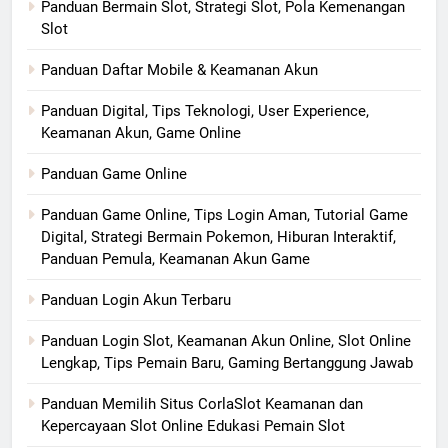
Panduan Bermain Slot, Strategi Slot, Pola Kemenangan
Slot
Panduan Daftar Mobile & Keamanan Akun
Panduan Digital, Tips Teknologi, User Experience,
Keamanan Akun, Game Online
Panduan Game Online
Panduan Game Online, Tips Login Aman, Tutorial Game
Digital, Strategi Bermain Pokemon, Hiburan Interaktif,
Panduan Pemula, Keamanan Akun Game
Panduan Login Akun Terbaru
Panduan Login Slot, Keamanan Akun Online, Slot Online
Lengkap, Tips Pemain Baru, Gaming Bertanggung Jawab
Panduan Memilih Situs CorlaSlot Keamanan dan
Kepercayaan Slot Online Edukasi Pemain Slot