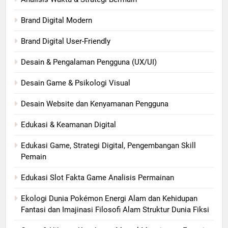
Brand Digital Modern
Brand Digital User-Friendly
Desain & Pengalaman Pengguna (UX/UI)
Desain Game & Psikologi Visual
Desain Website dan Kenyamanan Pengguna
Edukasi & Keamanan Digital
Edukasi Game, Strategi Digital, Pengembangan Skill
Pemain
Edukasi Slot Fakta Game Analisis Permainan
Ekologi Dunia Pokémon Energi Alam dan Kehidupan
Fantasi dan Imajinasi Filosofi Alam Struktur Dunia Fiksi