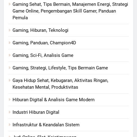
Gaming Sehat, Tips Bermain, Manajemen Energi, Strategi
Game Online, Pengembangan Skill Gamer, Panduan
Pemula
Gaming, Hiburan, Teknologi
Gaming, Panduan, Champion4D
Gaming, Sci-Fi, Analisis Game
Gaming, Strategi, Lifestyle, Tips Bermain Game
Gaya Hidup Sehat, Kebugaran, Aktivitas Ringan,
Kesehatan Mental, Produktivitas
Hiburan Digital & Analisis Game Modern
Industri Hiburan Digital
Infrastruktur & Keandalan Sistem