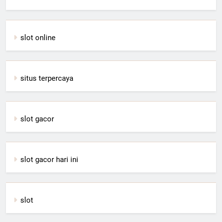
slot online
situs terpercaya
slot gacor
slot gacor hari ini
slot