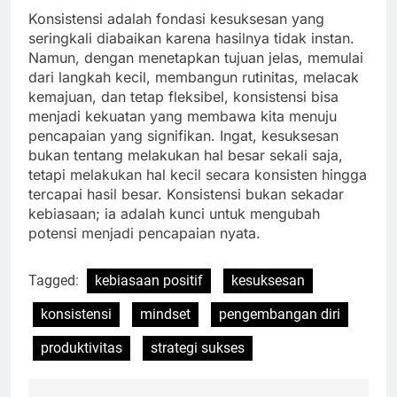
Konsistensi adalah fondasi kesuksesan yang
seringkali diabaikan karena hasilnya tidak instan.
Namun, dengan menetapkan tujuan jelas, memulai
dari langkah kecil, membangun rutinitas, melacak
kemajuan, dan tetap fleksibel, konsistensi bisa
menjadi kekuatan yang membawa kita menuju
pencapaian yang signifikan. Ingat, kesuksesan
bukan tentang melakukan hal besar sekali saja,
tetapi melakukan hal kecil secara konsisten hingga
tercapai hasil besar. Konsistensi bukan sekadar
kebiasaan; ia adalah kunci untuk mengubah
potensi menjadi pencapaian nyata.
Tagged:
kebiasaan positif
kesuksesan
konsistensi
mindset
pengembangan diri
produktivitas
strategi sukses