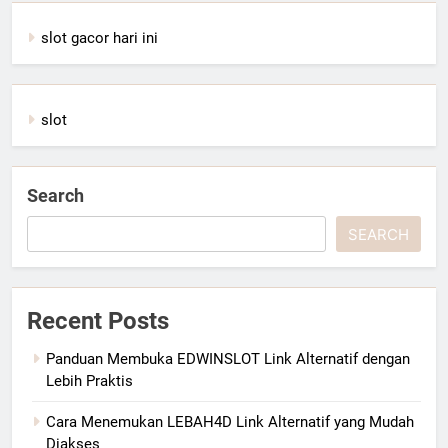
slot gacor hari ini
slot
Search
SEARCH
Recent Posts
Panduan Membuka EDWINSLOT Link Alternatif dengan
Lebih Praktis
Cara Menemukan LEBAH4D Link Alternatif yang Mudah
Diakses