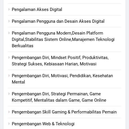
Pengalaman Akses Digital
Pengalaman Pengguna dan Desain Akses Digital
Pengalaman Pengguna Modern,Desain Platform
Digital,Stabilitas Sistem Online,Manajemen Teknologi
Berkualitas
Pengembangan Diri, Mindset Positif, Produktivitas,
Strategi Sukses, Kebiasaan Harian, Motivasi
Pengembangan Diri, Motivasi, Pendidikan, Kesehatan
Mental
Pengembangan Diri, Strategi Permainan, Game
Kompetitif, Mentalitas dalam Game, Game Online
Pengembangan Skill Gaming & Performabilitas Pemain
Pengembangan Web & Teknologi