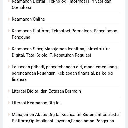
Keamanan Digital | Teknologi Informasi | Privasi dan
Otentikasi
Keamanan Online
Keamanan Platform, Teknologi Permainan, Pengalaman
Pengguna
Keamanan Siber, Manajemen Identitas, Infrastruktur
Digital, Tata Kelola IT, Kepatuhan Regulasi
keuangan pribadi, pengembangan diri, manajemen uang,
perencanaan keuangan, kebiasaan finansial, psikologi
finansial
Literasi Digital dan Batasan Bermain
Literasi Keamanan Digital
Manajemen Akses Digital,Keandalan Sistem,Infrastruktur
Platform,Optimalisasi Layanan,Pengalaman Pengguna