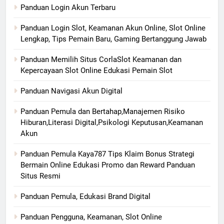
Panduan Login Akun Terbaru
Panduan Login Slot, Keamanan Akun Online, Slot Online
Lengkap, Tips Pemain Baru, Gaming Bertanggung Jawab
Panduan Memilih Situs CorlaSlot Keamanan dan
Kepercayaan Slot Online Edukasi Pemain Slot
Panduan Navigasi Akun Digital
Panduan Pemula dan Bertahap,Manajemen Risiko
Hiburan,Literasi Digital,Psikologi Keputusan,Keamanan
Akun
Panduan Pemula Kaya787 Tips Klaim Bonus Strategi
Bermain Online Edukasi Promo dan Reward Panduan
Situs Resmi
Panduan Pemula, Edukasi Brand Digital
Panduan Pengguna, Keamanan, Slot Online