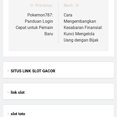
Previous:
Next:
Post
navigation
Pokemon787:
Cara
Panduan Login
Mengembangkan
Cepat untuk Pemain
Kesabaran Finansial:
Baru
Kunci Mengelola
Uang dengan Bijak
SITUS LINK SLOT GACOR
link slot
slot toto