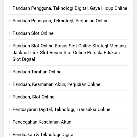
Panduan Pengguna, Teknologi Digital, Gaya Hidup Online
Panduan Pengguna, Teknologi, Perjudian Online
Panduan Slot Online
Panduan Slot Online Bonus Slot Online Strategi Menang
Jackpot Link Slot Resmi Slot Online Pemula Edukasi
Slot Digital
Panduan Taruhan Online
Panduan, Keamanan Akun, Perjudian Online
Panduan, Slot Online
Pembayaran Digital, Teknologi, Transaksi Online
Pencegahan Kesalahan Akun
Pendidikan & Teknologi Digital