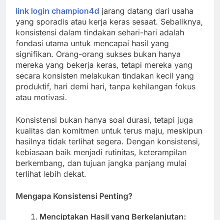
link login champion4d
jarang datang dari usaha
yang sporadis atau kerja keras sesaat. Sebaliknya,
konsistensi dalam tindakan sehari-hari adalah
fondasi utama untuk mencapai hasil yang
signifikan. Orang-orang sukses bukan hanya
mereka yang bekerja keras, tetapi mereka yang
secara konsisten melakukan tindakan kecil yang
produktif, hari demi hari, tanpa kehilangan fokus
atau motivasi.
Konsistensi bukan hanya soal durasi, tetapi juga
kualitas dan komitmen untuk terus maju, meskipun
hasilnya tidak terlihat segera. Dengan konsistensi,
kebiasaan baik menjadi rutinitas, keterampilan
berkembang, dan tujuan jangka panjang mulai
terlihat lebih dekat.
Mengapa Konsistensi Penting?
Menciptakan Hasil yang Berkelanjutan: