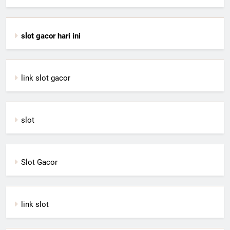
slot gacor hari ini
link slot gacor
slot
Slot Gacor
link slot