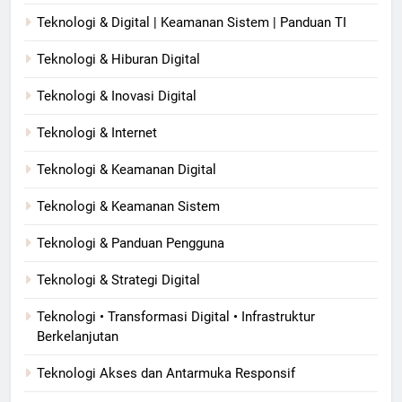
Teknologi & Digital | Keamanan Sistem | Panduan TI
Teknologi & Hiburan Digital
Teknologi & Inovasi Digital
Teknologi & Internet
Teknologi & Keamanan Digital
Teknologi & Keamanan Sistem
Teknologi & Panduan Pengguna
Teknologi & Strategi Digital
Teknologi • Transformasi Digital • Infrastruktur
Berkelanjutan
Teknologi Akses dan Antarmuka Responsif