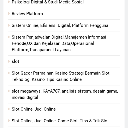
Psikologi Digital & Studi Media Sosial
Review Platform
Sistem Online, Efisiensi Digital, Platform Pengguna
Sistem Penjadwalan Digital,Manajemen Informasi
Periode,UX dan Kejelasan Data,Operasional
Platform,Transparansi Layanan
slot
Slot Gacor Permainan Kasino Strategi Bermain Slot
Teknologi Kasino Tips Kasino Online
slot megaways, KAYA787, analisis sistem, desain game,
inovasi digital
Slot Online, Judi Online
Slot Online, Judi Online, Game Slot, Tips & Trik Slot