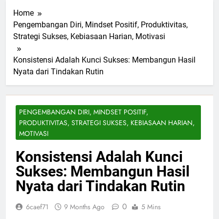
Home
Pengembangan Diri, Mindset Positif, Produktivitas,
Strategi Sukses, Kebiasaan Harian, Motivasi
Konsistensi Adalah Kunci Sukses: Membangun Hasil
Nyata dari Tindakan Rutin
PENGEMBANGAN DIRI, MINDSET POSITIF,
PRODUKTIVITAS, STRATEGI SUKSES, KEBIASAAN HARIAN,
MOTIVASI
Konsistensi Adalah Kunci
Sukses: Membangun Hasil
Nyata dari Tindakan Rutin
0
6caef71
9 Months Ago
5 Mins