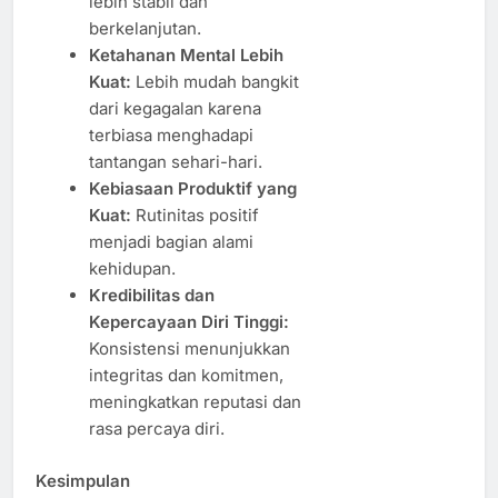
lebih stabil dan
berkelanjutan.
Ketahanan Mental Lebih
Kuat:
Lebih mudah bangkit
dari kegagalan karena
terbiasa menghadapi
tantangan sehari-hari.
Kebiasaan Produktif yang
Kuat:
Rutinitas positif
menjadi bagian alami
kehidupan.
Kredibilitas dan
Kepercayaan Diri Tinggi:
Konsistensi menunjukkan
integritas dan komitmen,
meningkatkan reputasi dan
rasa percaya diri.
Kesimpulan