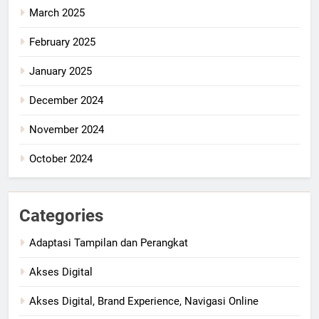
March 2025
February 2025
January 2025
December 2024
November 2024
October 2024
Categories
Adaptasi Tampilan dan Perangkat
Akses Digital
Akses Digital, Brand Experience, Navigasi Online