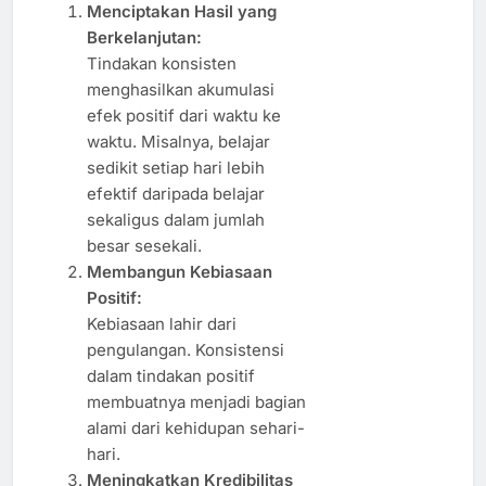
Menciptakan Hasil yang
Berkelanjutan:
Tindakan konsisten
menghasilkan akumulasi
efek positif dari waktu ke
waktu. Misalnya, belajar
sedikit setiap hari lebih
efektif daripada belajar
sekaligus dalam jumlah
besar sesekali.
Membangun Kebiasaan
Positif:
Kebiasaan lahir dari
pengulangan. Konsistensi
dalam tindakan positif
membuatnya menjadi bagian
alami dari kehidupan sehari-
hari.
Meningkatkan Kredibilitas