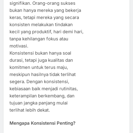
signifikan. Orang-orang sukses
bukan hanya mereka yang bekerja
keras, tetapi mereka yang secara
konsisten melakukan tindakan
kecil yang produktif, hari demi hari,
tanpa kehilangan fokus atau
motivasi.
Konsistensi bukan hanya soal
durasi, tetapi juga kualitas dan
komitmen untuk terus maju,
meskipun hasilnya tidak terlihat
segera. Dengan konsistensi,
kebiasaan baik menjadi rutinitas,
keterampilan berkembang, dan
tujuan jangka panjang mulai
terlihat lebih dekat.
Mengapa Konsistensi Penting?