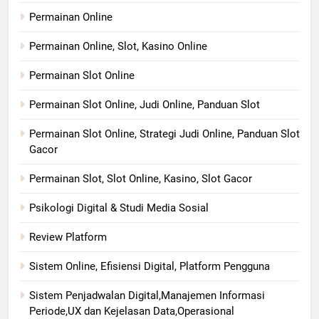
Permainan Online
Permainan Online, Slot, Kasino Online
Permainan Slot Online
Permainan Slot Online, Judi Online, Panduan Slot
Permainan Slot Online, Strategi Judi Online, Panduan Slot
Gacor
Permainan Slot, Slot Online, Kasino, Slot Gacor
Psikologi Digital & Studi Media Sosial
Review Platform
Sistem Online, Efisiensi Digital, Platform Pengguna
Sistem Penjadwalan Digital,Manajemen Informasi
Periode,UX dan Kejelasan Data,Operasional