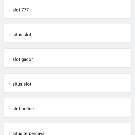
slot 777
situs slot
slot gacor
situs slot
slot online
situs terpercaya