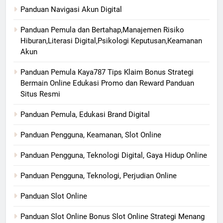
Panduan Navigasi Akun Digital
Panduan Pemula dan Bertahap,Manajemen Risiko
Hiburan,Literasi Digital,Psikologi Keputusan,Keamanan
Akun
Panduan Pemula Kaya787 Tips Klaim Bonus Strategi
Bermain Online Edukasi Promo dan Reward Panduan
Situs Resmi
Panduan Pemula, Edukasi Brand Digital
Panduan Pengguna, Keamanan, Slot Online
Panduan Pengguna, Teknologi Digital, Gaya Hidup Online
Panduan Pengguna, Teknologi, Perjudian Online
Panduan Slot Online
Panduan Slot Online Bonus Slot Online Strategi Menang