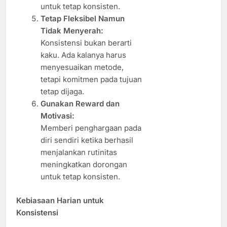
untuk tetap konsisten.
Tetap Fleksibel Namun
Tidak Menyerah:
Konsistensi bukan berarti
kaku. Ada kalanya harus
menyesuaikan metode,
tetapi komitmen pada tujuan
tetap dijaga.
Gunakan Reward dan
Motivasi:
Memberi penghargaan pada
diri sendiri ketika berhasil
menjalankan rutinitas
meningkatkan dorongan
untuk tetap konsisten.
Kebiasaan Harian untuk
Konsistensi