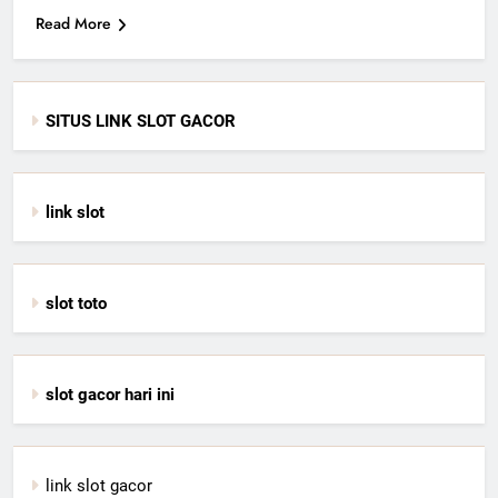
Read More
SITUS LINK SLOT GACOR
link slot
slot toto
slot gacor hari ini
link slot gacor