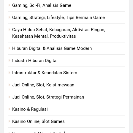
Gaming, Sci-Fi, Analisis Game
Gaming, Strategi, Lifestyle, Tips Bermain Game
Gaya Hidup Sehat, Kebugaran, Aktivitas Ringan,
Kesehatan Mental, Produktivitas
Hiburan Digital & Analisis Game Modern
Industri Hiburan Digital
Infrastruktur & Keandalan Sistem
Judi Online, Slot, Keistimewaan
Judi Online, Slot, Strategi Permainan
Kasino & Regulasi
Kasino Online, Slot Games