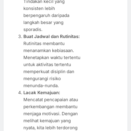
Tindakan kecil yang
konsisten lebih
berpengaruh daripada
langkah besar yang
sporadis.
Buat Jadwal dan Rutinitas:
Rutinitas membantu
menanamkan kebiasaan.
Menetapkan waktu tertentu
untuk aktivitas tertentu
memperkuat disiplin dan
mengurangi risiko
menunda-nunda.
Lacak Kemajuan:
Mencatat pencapaian atau
perkembangan membantu
menjaga motivasi. Dengan
melihat kemajuan yang
nyata, kita lebih terdorong