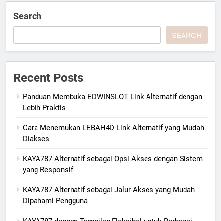
Search
SEARCH
Recent Posts
Panduan Membuka EDWINSLOT Link Alternatif dengan
Lebih Praktis
Cara Menemukan LEBAH4D Link Alternatif yang Mudah
Diakses
KAYA787 Alternatif sebagai Opsi Akses dengan Sistem
yang Responsif
KAYA787 Alternatif sebagai Jalur Akses yang Mudah
Dipahami Pengguna
KAYA787 dengan Tampilan Fleksibel untuk Berbagai