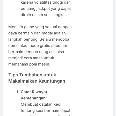
karena volatilitas tinggi dan
peluang jackpot yang dapat
diraih dalam sesi singkat.
Memilih game yang sesuai dengan
gaya bermain dan modal adalah
langkah penting. Selalu mencoba
demo atau mode gratis sebelum
bermain dengan uang asli bisa
menjadi cara aman untuk
memahami pola mesin.
Tips Tambahan untuk
Maksimalkan Keuntungan
Catat Riwayat
Kemenangan:
Membuat catatan kecil
tentang sesi bermain dapat