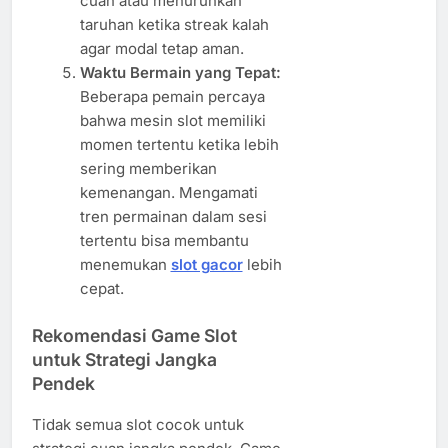
cuan atau menurunkan
taruhan ketika streak kalah
agar modal tetap aman.
Waktu Bermain yang Tepat:
Beberapa pemain percaya
bahwa mesin slot memiliki
momen tertentu ketika lebih
sering memberikan
kemenangan. Mengamati
tren permainan dalam sesi
tertentu bisa membantu
menemukan
slot gacor
lebih
cepat.
Rekomendasi Game Slot
untuk Strategi Jangka
Pendek
Tidak semua slot cocok untuk