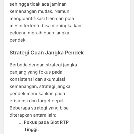
sehingga tidak ada jaminan
kemenangan mutlak. Namun,
mengidentifikasi tren dan pola
mesin tertentu bisa meningkatkan
peluang meraih cuan jangka
pendek.
Strategi Cuan Jangka Pendek
Berbeda dengan strategi jangka
panjang yang fokus pada
konsistensi dan akumulasi
kemenangan, strategi jangka
pendek menekankan pada
efisiensi dan target cepat.
Beberapa strategi yang bisa
diterapkan antara lain:
Fokus pada Slot RTP
Tinggi: