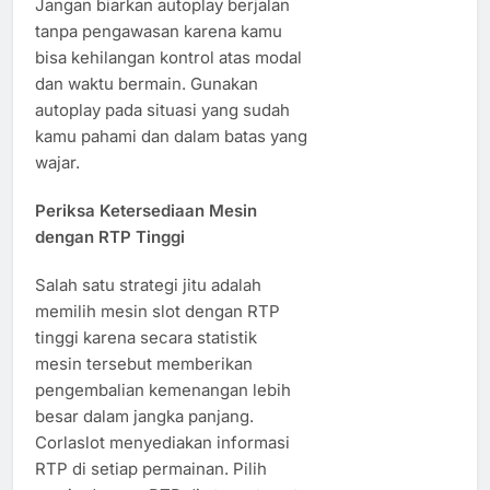
Jangan biarkan autoplay berjalan
tanpa pengawasan karena kamu
bisa kehilangan kontrol atas modal
dan waktu bermain. Gunakan
autoplay pada situasi yang sudah
kamu pahami dan dalam batas yang
wajar.
Periksa Ketersediaan Mesin
dengan RTP Tinggi
Salah satu strategi jitu adalah
memilih mesin slot dengan RTP
tinggi karena secara statistik
mesin tersebut memberikan
pengembalian kemenangan lebih
besar dalam jangka panjang.
Corlaslot menyediakan informasi
RTP di setiap permainan. Pilih