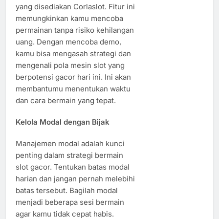
yang disediakan Corlaslot. Fitur ini
memungkinkan kamu mencoba
permainan tanpa risiko kehilangan
uang. Dengan mencoba demo,
kamu bisa mengasah strategi dan
mengenali pola mesin slot yang
berpotensi gacor hari ini. Ini akan
membantumu menentukan waktu
dan cara bermain yang tepat.
Kelola Modal dengan Bijak
Manajemen modal adalah kunci
penting dalam strategi bermain
slot gacor. Tentukan batas modal
harian dan jangan pernah melebihi
batas tersebut. Bagilah modal
menjadi beberapa sesi bermain
agar kamu tidak cepat habis.