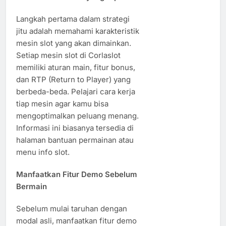
Langkah pertama dalam strategi
jitu adalah memahami karakteristik
mesin slot yang akan dimainkan.
Setiap mesin slot di Corlaslot
memiliki aturan main, fitur bonus,
dan RTP (Return to Player) yang
berbeda-beda. Pelajari cara kerja
tiap mesin agar kamu bisa
mengoptimalkan peluang menang.
Informasi ini biasanya tersedia di
halaman bantuan permainan atau
menu info slot.
Manfaatkan Fitur Demo Sebelum
Bermain
Sebelum mulai taruhan dengan
modal asli, manfaatkan fitur demo