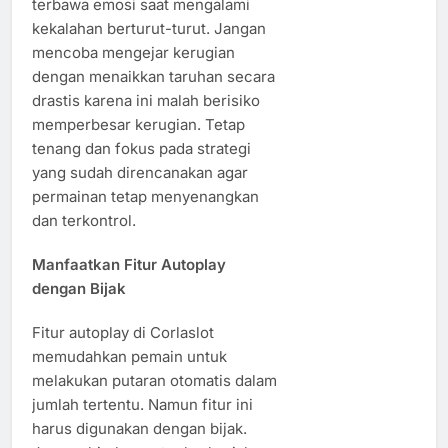
terbawa emosi saat mengalami
kekalahan berturut-turut. Jangan
mencoba mengejar kerugian
dengan menaikkan taruhan secara
drastis karena ini malah berisiko
memperbesar kerugian. Tetap
tenang dan fokus pada strategi
yang sudah direncanakan agar
permainan tetap menyenangkan
dan terkontrol.
Manfaatkan Fitur Autoplay
dengan Bijak
Fitur autoplay di Corlaslot
memudahkan pemain untuk
melakukan putaran otomatis dalam
jumlah tertentu. Namun fitur ini
harus digunakan dengan bijak.