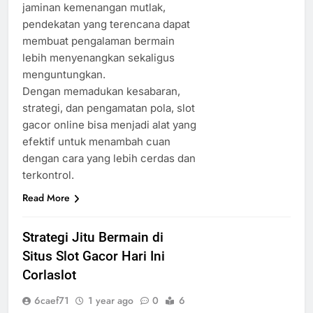
jaminan kemenangan mutlak,
pendekatan yang terencana dapat
membuat pengalaman bermain
lebih menyenangkan sekaligus
menguntungkan.
Dengan memadukan kesabaran,
strategi, dan pengamatan pola, slot
gacor online bisa menjadi alat yang
efektif untuk menambah cuan
dengan cara yang lebih cerdas dan
terkontrol.
Read More
Strategi Jitu Bermain di
Situs Slot Gacor Hari Ini
Corlaslot
6caef71
1 year ago
0
6