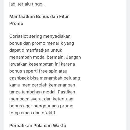
jadi terlalu tinggi.
Manfaatkan Bonus dan Fitur
Promo
Corlaslot sering menyediakan
bonus dan promo menarik yang
dapat dimanfaatkan untuk
menambah modal bermain. Jangan
lewatkan kesempatan ini karena
bonus seperti free spin atau
cashback bisa menambah peluang
kamu memperoleh kemenangan
tanpa tambahan modal. Pastikan
membaca syarat dan ketentuan
bonus agar penggunaan promo
tetap aman dan efektif.
Perhatikan Pola dan Waktu