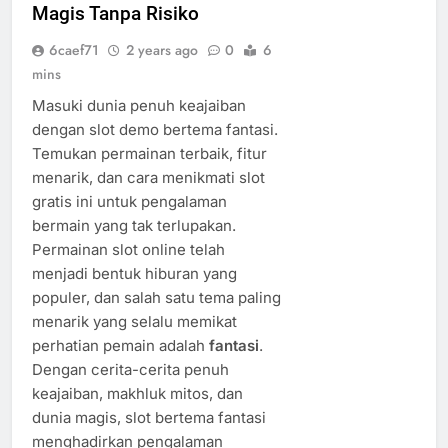
Magis Tanpa Risiko
6caef71
2 years ago
0
6
mins
Masuki dunia penuh keajaiban
dengan slot demo bertema fantasi.
Temukan permainan terbaik, fitur
menarik, dan cara menikmati slot
gratis ini untuk pengalaman
bermain yang tak terlupakan.
Permainan slot online telah
menjadi bentuk hiburan yang
populer, dan salah satu tema paling
menarik yang selalu memikat
perhatian pemain adalah
fantasi
.
Dengan cerita-cerita penuh
keajaiban, makhluk mitos, dan
dunia magis, slot bertema fantasi
menghadirkan pengalaman