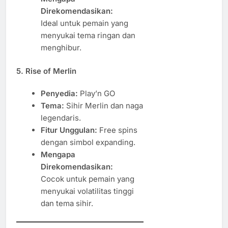
Direkomendasikan:
Ideal untuk pemain yang
menyukai tema ringan dan
menghibur.
5. Rise of Merlin
Penyedia:
Play’n GO
Tema:
Sihir Merlin dan naga
legendaris.
Fitur Unggulan:
Free spins
dengan simbol expanding.
Mengapa
Direkomendasikan:
Cocok untuk pemain yang
menyukai volatilitas tinggi
dan tema sihir.