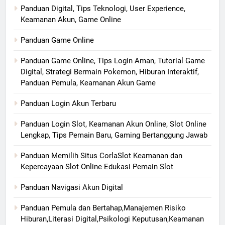
Panduan Digital, Tips Teknologi, User Experience,
Keamanan Akun, Game Online
Panduan Game Online
Panduan Game Online, Tips Login Aman, Tutorial Game
Digital, Strategi Bermain Pokemon, Hiburan Interaktif,
Panduan Pemula, Keamanan Akun Game
Panduan Login Akun Terbaru
Panduan Login Slot, Keamanan Akun Online, Slot Online
Lengkap, Tips Pemain Baru, Gaming Bertanggung Jawab
Panduan Memilih Situs CorlaSlot Keamanan dan
Kepercayaan Slot Online Edukasi Pemain Slot
Panduan Navigasi Akun Digital
Panduan Pemula dan Bertahap,Manajemen Risiko
Hiburan,Literasi Digital,Psikologi Keputusan,Keamanan