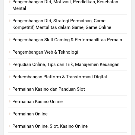
Pengembangan Diri, Motivasi, Pendidikan, Kesehatan
Mental
Pengembangan Diri, Strategi Permainan, Game
Kompetitif, Mentalitas dalam Game, Game Online
Pengembangan Skill Gaming & Performabilitas Pemain
Pengembangan Web & Teknologi
Perjudian Online, Tips dan Trik, Manajemen Keuangan
Perkembangan Platform & Transformasi Digital
Permainan Kasino dan Panduan Slot
Permainan Kasino Online
Permainan Online
Permainan Online, Slot, Kasino Online