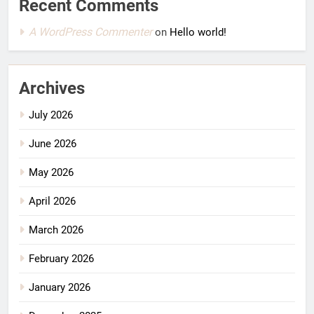
Recent Comments
A WordPress Commenter
on
Hello world!
Archives
July 2026
June 2026
May 2026
April 2026
March 2026
February 2026
January 2026