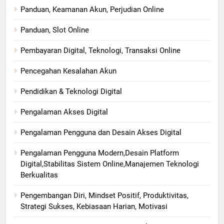
Panduan, Keamanan Akun, Perjudian Online
Panduan, Slot Online
Pembayaran Digital, Teknologi, Transaksi Online
Pencegahan Kesalahan Akun
Pendidikan & Teknologi Digital
Pengalaman Akses Digital
Pengalaman Pengguna dan Desain Akses Digital
Pengalaman Pengguna Modern,Desain Platform
Digital,Stabilitas Sistem Online,Manajemen Teknologi
Berkualitas
Pengembangan Diri, Mindset Positif, Produktivitas,
Strategi Sukses, Kebiasaan Harian, Motivasi