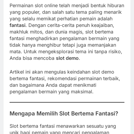
Permainan slot online telah menjadi bentuk hiburan
yang populer, dan salah satu tema paling menarik
yang selalu memikat perhatian pemain adalah
fantasi
. Dengan cerita-cerita penuh keajaiban,
makhluk mitos, dan dunia magis, slot bertema
fantasi menghadirkan pengalaman bermain yang
tidak hanya menghibur tetapi juga memanjakan
mata. Untuk mengeksplorasi tema ini tanpa risiko,
Anda bisa mencoba
slot demo
.
Artikel ini akan mengulas keindahan slot demo
bertema fantasi, rekomendasi permainan terbaik,
dan bagaimana Anda dapat menikmati
pengalaman bermain yang maksimal.
Mengapa Memilih Slot Bertema Fantasi?
Slot bertema fantasi menawarkan sesuatu yang
unik bagi pemain yang mencari pengalaman