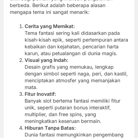
berbeda. Berikut adalah beberapa alasan
mengapa tema ini sangat menarik:
Cerita yang Memikat:
Tema fantasi sering kali didasarkan pada
kisah-kisah epik, seperti pertempuran antara
kebaikan dan kejahatan, pencarian harta
karun, atau petualangan di dunia magis.
Visual yang Indah:
Desain grafis yang memukau, lengkap
dengan simbol seperti naga, peri, dan kastil,
menciptakan atmosfer yang memanjakan
mata.
Fitur Inovatif:
Banyak slot bertema fantasi memiliki fitur
unik, seperti putaran bonus interaktif,
multiplier, dan free spins, yang
meningkatkan keseruan bermain.
Hiburan Tanpa Batas:
Dunia fantasi memungkinkan pengembang