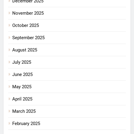
December 2025
November 2025
October 2025
September 2025
August 2025
July 2025
June 2025
May 2025
April 2025
March 2025
February 2025