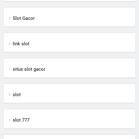
Slot Gacor
link slot
situs slot gacor
slot
slot 777