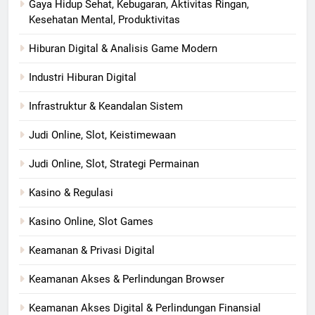
Gaya Hidup Sehat, Kebugaran, Aktivitas Ringan,
Kesehatan Mental, Produktivitas
Hiburan Digital & Analisis Game Modern
Industri Hiburan Digital
Infrastruktur & Keandalan Sistem
Judi Online, Slot, Keistimewaan
Judi Online, Slot, Strategi Permainan
Kasino & Regulasi
Kasino Online, Slot Games
Keamanan & Privasi Digital
Keamanan Akses & Perlindungan Browser
Keamanan Akses Digital & Perlindungan Finansial