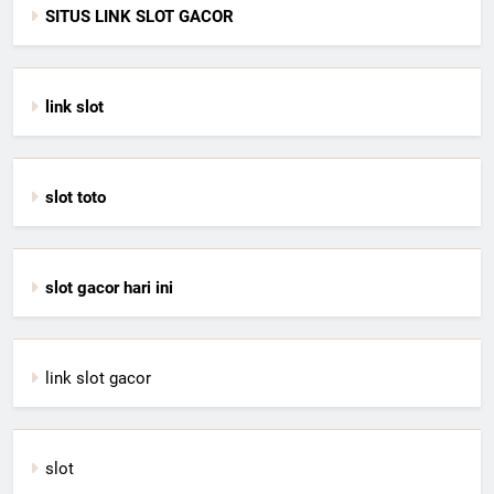
SITUS LINK SLOT GACOR
link slot
slot toto
slot gacor hari ini
link slot gacor
slot