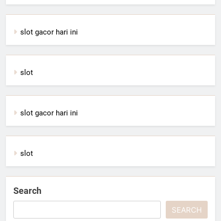
slot gacor hari ini
slot
slot gacor hari ini
slot
Search
SEARCH