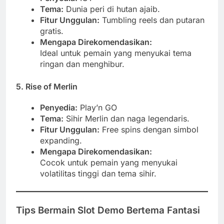
Tema:
Dunia peri di hutan ajaib.
Fitur Unggulan:
Tumbling reels dan putaran
gratis.
Mengapa Direkomendasikan:
Ideal untuk pemain yang menyukai tema
ringan dan menghibur.
5. Rise of Merlin
Penyedia:
Play’n GO
Tema:
Sihir Merlin dan naga legendaris.
Fitur Unggulan:
Free spins dengan simbol
expanding.
Mengapa Direkomendasikan:
Cocok untuk pemain yang menyukai
volatilitas tinggi dan tema sihir.
Tips Bermain Slot Demo Bertema Fantasi