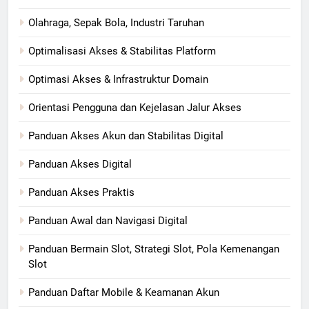
Olahraga, Sepak Bola, Industri Taruhan
Optimalisasi Akses & Stabilitas Platform
Optimasi Akses & Infrastruktur Domain
Orientasi Pengguna dan Kejelasan Jalur Akses
Panduan Akses Akun dan Stabilitas Digital
Panduan Akses Digital
Panduan Akses Praktis
Panduan Awal dan Navigasi Digital
Panduan Bermain Slot, Strategi Slot, Pola Kemenangan
Slot
Panduan Daftar Mobile & Keamanan Akun