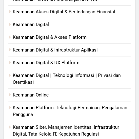
Keamanan Akses Digital & Perlindungan Finansial
Keamanan Digital
Keamanan Digital & Akses Platform
Keamanan Digital & Infrastruktur Aplikasi
Keamanan Digital & UX Platform
Keamanan Digital | Teknologi Informasi | Privasi dan
Otentikasi
Keamanan Online
Keamanan Platform, Teknologi Permainan, Pengalaman
Pengguna
Keamanan Siber, Manajemen Identitas, Infrastruktur
Digital, Tata Kelola IT, Kepatuhan Regulasi