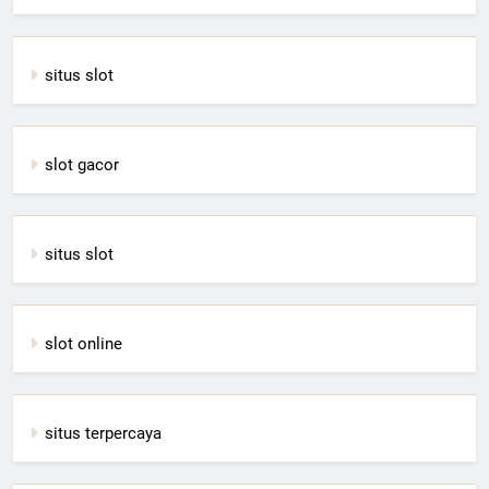
situs slot
slot gacor
situs slot
slot online
situs terpercaya