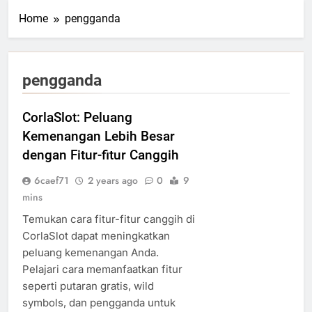
Home
pengganda
pengganda
CorlaSlot: Peluang
Kemenangan Lebih Besar
dengan Fitur-fitur Canggih
6caef71
2 years ago
0
9
mins
Temukan cara fitur-fitur canggih di
CorlaSlot dapat meningkatkan
peluang kemenangan Anda.
Pelajari cara memanfaatkan fitur
seperti putaran gratis, wild
symbols, dan pengganda untuk