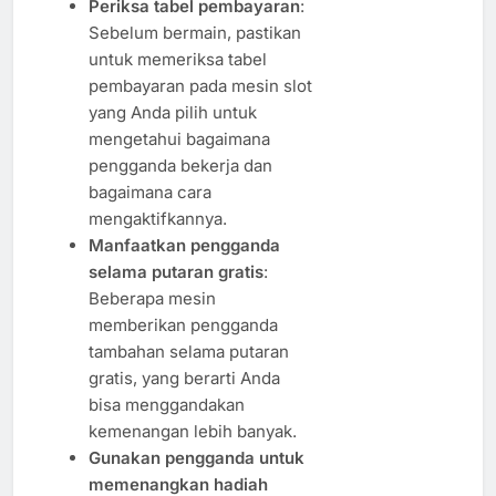
Periksa tabel pembayaran
:
Sebelum bermain, pastikan
untuk memeriksa tabel
pembayaran pada mesin slot
yang Anda pilih untuk
mengetahui bagaimana
pengganda bekerja dan
bagaimana cara
mengaktifkannya.
Manfaatkan pengganda
selama putaran gratis
:
Beberapa mesin
memberikan pengganda
tambahan selama putaran
gratis, yang berarti Anda
bisa menggandakan
kemenangan lebih banyak.
Gunakan pengganda untuk
memenangkan hadiah