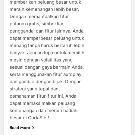
memberikan peluang besar untuk
meraih kemenangan lebih besar.
Dengan memanfaatkan fitur
putaran gratis, simbol liar,
pengganda, dan fitur lainnya, Anda
dapat memperbesar peluang untuk
menang tanpa harus bertaruh lebih
banyak. Jangan lupa untuk memilih
mesin dengan volatilitas yang
sesuai dengan gaya bermain Anda,
serta menggunakan fitur autoplay
dan gamble dengan bijak. Dengan
strategi yang tepat dan
pemahaman fitur-fitur ini, Anda
dapat memaksimalkan peluang
kemenangan dan meraih hadiah
besar di CorlaSlot!
Read More