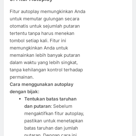
Fitur autoplay memungkinkan Anda
untuk memutar gulungan secara
otomatis untuk sejumlah putaran
tertentu tanpa harus menekan
tombol setiap kali. Fitur ini
memungkinkan Anda untuk
memainkan lebih banyak putaran
dalam waktu yang lebih singkat,
tanpa kehilangan kontrol terhadap
permainan.
Cara menggunakan autoplay
dengan bijak:
Tentukan batas taruhan
dan putaran
: Sebelum
mengaktifkan fitur autoplay,
pastikan untuk menetapkan
batas taruhan dan jumlah
putaran. Dengan cara ini,