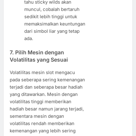
tahu sticky wilds akan
muncul, cobalah bertaruh
sedikit lebih tinggi untuk
memaksimalkan keuntungan
dari simbol liar yang tetap
ada.
7.
Pilih Mesin dengan
Volatilitas yang Sesuai
Volatilitas mesin slot mengacu
pada seberapa sering kemenangan
terjadi dan seberapa besar hadiah
yang ditawarkan. Mesin dengan
volatilitas tinggi memberikan
hadiah besar namun jarang terjadi,
sementara mesin dengan
volatilitas rendah memberikan
kemenangan yang lebih sering