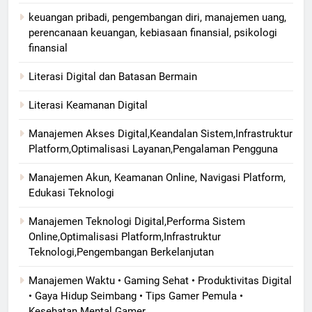
keuangan pribadi, pengembangan diri, manajemen uang,
perencanaan keuangan, kebiasaan finansial, psikologi
finansial
Literasi Digital dan Batasan Bermain
Literasi Keamanan Digital
Manajemen Akses Digital,Keandalan Sistem,Infrastruktur
Platform,Optimalisasi Layanan,Pengalaman Pengguna
Manajemen Akun, Keamanan Online, Navigasi Platform,
Edukasi Teknologi
Manajemen Teknologi Digital,Performa Sistem
Online,Optimalisasi Platform,Infrastruktur
Teknologi,Pengembangan Berkelanjutan
Manajemen Waktu • Gaming Sehat • Produktivitas Digital
• Gaya Hidup Seimbang • Tips Gamer Pemula •
Kesehatan Mental Gamer