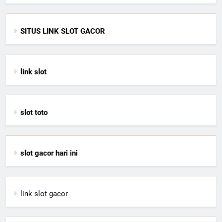
SITUS LINK SLOT GACOR
link slot
slot toto
slot gacor hari ini
link slot gacor