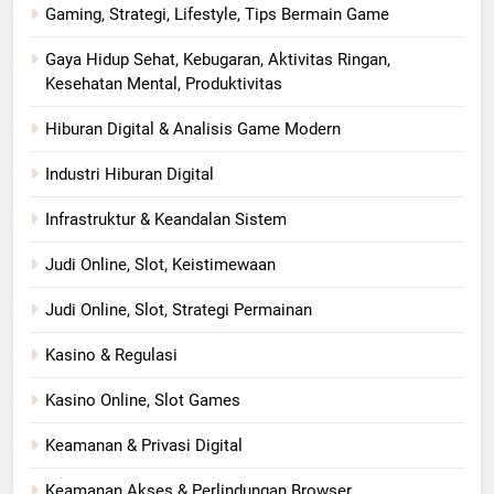
Gaming, Strategi, Lifestyle, Tips Bermain Game
Gaya Hidup Sehat, Kebugaran, Aktivitas Ringan,
Kesehatan Mental, Produktivitas
Hiburan Digital & Analisis Game Modern
Industri Hiburan Digital
Infrastruktur & Keandalan Sistem
Judi Online, Slot, Keistimewaan
Judi Online, Slot, Strategi Permainan
Kasino & Regulasi
Kasino Online, Slot Games
Keamanan & Privasi Digital
Keamanan Akses & Perlindungan Browser