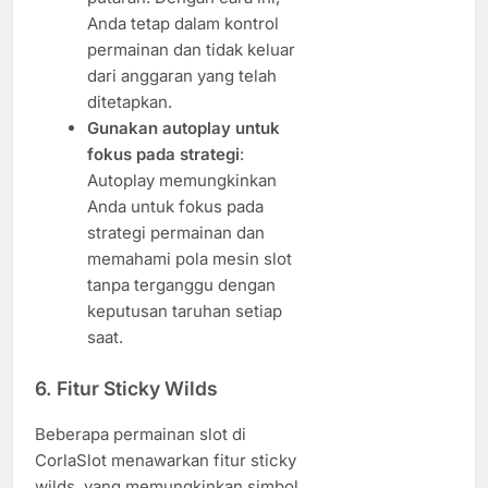
Anda tetap dalam kontrol
permainan dan tidak keluar
dari anggaran yang telah
ditetapkan.
Gunakan autoplay untuk
fokus pada strategi
:
Autoplay memungkinkan
Anda untuk fokus pada
strategi permainan dan
memahami pola mesin slot
tanpa terganggu dengan
keputusan taruhan setiap
saat.
6.
Fitur Sticky Wilds
Beberapa permainan slot di
CorlaSlot menawarkan fitur sticky
wilds, yang memungkinkan simbol