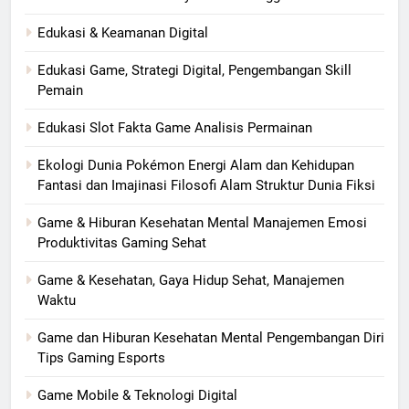
Edukasi & Keamanan Digital
Edukasi Game, Strategi Digital, Pengembangan Skill
Pemain
Edukasi Slot Fakta Game Analisis Permainan
Ekologi Dunia Pokémon Energi Alam dan Kehidupan
Fantasi dan Imajinasi Filosofi Alam Struktur Dunia Fiksi
Game & Hiburan Kesehatan Mental Manajemen Emosi
Produktivitas Gaming Sehat
Game & Kesehatan, Gaya Hidup Sehat, Manajemen
Waktu
Game dan Hiburan Kesehatan Mental Pengembangan Diri
Tips Gaming Esports
Game Mobile & Teknologi Digital