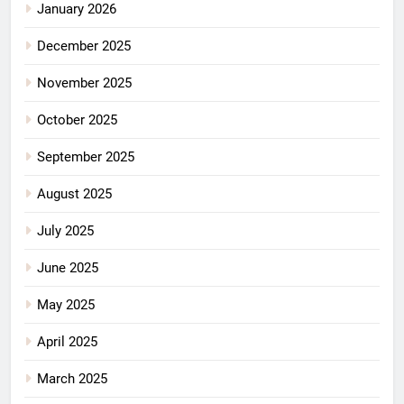
January 2026
December 2025
November 2025
October 2025
September 2025
August 2025
July 2025
June 2025
May 2025
April 2025
March 2025