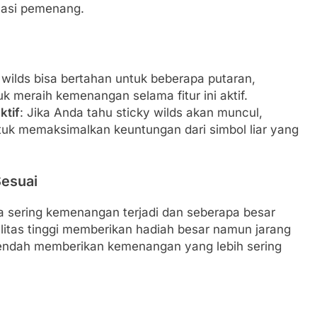
nasi pemenang.
ky wilds bisa bertahan untuk beberapa putaran,
k meraih kemenangan selama fitur ini aktif.
ktif
: Jika Anda tahu sticky wilds akan muncul,
untuk memaksimalkan keuntungan dari simbol liar yang
Sesuai
a sering kemenangan terjadi dan seberapa besar
litas tinggi memberikan hadiah besar namun jarang
s rendah memberikan kemenangan yang lebih sering