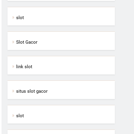
slot
Slot Gacor
link slot
situs slot gacor
slot