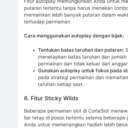
Fitur autoplay memungkinkan Anda untuk me
putaran tertentu tanpa harus menekan tombol
memainkan lebih banyak putaran dalam waktu 
terhadap permainan.
Cara menggunakan autoplay dengan bijak:
Tentukan batas taruhan dan putaran
: 
menetapkan batas taruhan dan jumlah p
permainan dan tidak keluar dari anggar
Gunakan autoplay untuk fokus pada st
pada strategi permainan dan memahami
taruhan setiap saat.
6.
Fitur Sticky Wilds
Beberapa permainan slot di CorlaSlot menawa
liar tetap di posisi tertentu selama beberapa
Anda untuk memenangkan hadiah lebih besar 