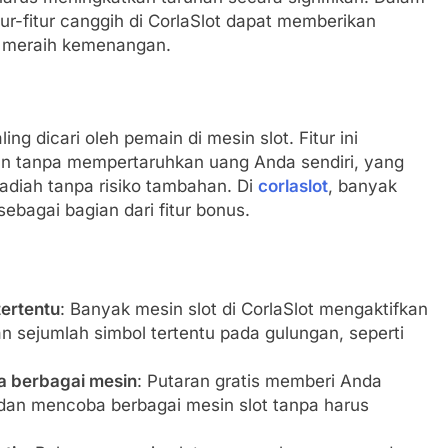
tur-fitur canggih di CorlaSlot dapat memberikan
 meraih kemenangan.
ing dicari oleh pemain di mesin slot. Fitur ini
 tanpa mempertaruhkan uang Anda sendiri, yang
iah tanpa risiko tambahan. Di
corlaslot
, banyak
bagai bagian dari fitur bonus.
tertentu
: Banyak mesin slot di CorlaSlot mengaktifkan
n sejumlah simbol tertentu pada gulungan, seperti
a berbagai mesin
: Putaran gratis memberi Anda
dan mencoba berbagai mesin slot tanpa harus