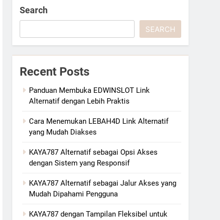
Search
SEARCH
Recent Posts
Panduan Membuka EDWINSLOT Link
Alternatif dengan Lebih Praktis
Cara Menemukan LEBAH4D Link Alternatif
yang Mudah Diakses
KAYA787 Alternatif sebagai Opsi Akses
dengan Sistem yang Responsif
KAYA787 Alternatif sebagai Jalur Akses yang
Mudah Dipahami Pengguna
KAYA787 dengan Tampilan Fleksibel untuk