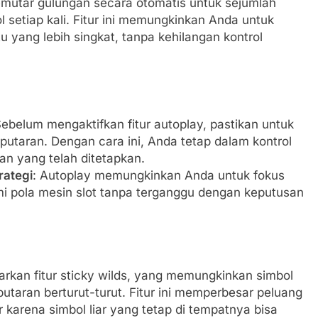
mutar gulungan secara otomatis untuk sejumlah
 setiap kali. Fitur ini memungkinkan Anda untuk
yang lebih singkat, tanpa kehilangan kontrol
Sebelum mengaktifkan fitur autoplay, pastikan untuk
utaran. Dengan cara ini, Anda tetap dalam kontrol
an yang telah ditetapkan.
rategi
: Autoplay memungkinkan Anda untuk fokus
 pola mesin slot tanpa terganggu dengan keputusan
rkan fitur sticky wilds, yang memungkinkan simbol
 putaran berturut-turut. Fitur ini memperbesar peluang
karena simbol liar yang tetap di tempatnya bisa