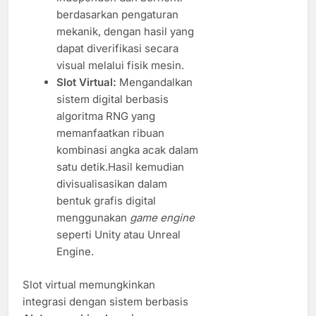
berdasarkan pengaturan
mekanik, dengan hasil yang
dapat diverifikasi secara
visual melalui fisik mesin.
Slot Virtual:
Mengandalkan
sistem digital berbasis
algoritma RNG yang
memanfaatkan ribuan
kombinasi angka acak dalam
satu detik.Hasil kemudian
divisualisasikan dalam
bentuk grafis digital
menggunakan
game engine
seperti Unity atau Unreal
Engine.
Slot virtual memungkinkan
integrasi dengan sistem berbasis