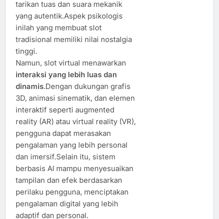
tarikan tuas dan suara mekanik
yang autentik.Aspek psikologis
inilah yang membuat slot
tradisional memiliki nilai nostalgia
tinggi.
Namun, slot virtual menawarkan
interaksi yang lebih luas dan
dinamis
.Dengan dukungan grafis
3D, animasi sinematik, dan elemen
interaktif seperti augmented
reality (AR) atau virtual reality (VR),
pengguna dapat merasakan
pengalaman yang lebih personal
dan imersif.Selain itu, sistem
berbasis AI mampu menyesuaikan
tampilan dan efek berdasarkan
perilaku pengguna, menciptakan
pengalaman digital yang lebih
adaptif dan personal.