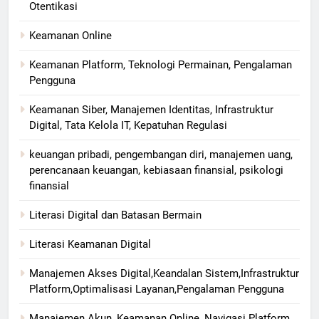
Otentikasi
Keamanan Online
Keamanan Platform, Teknologi Permainan, Pengalaman
Pengguna
Keamanan Siber, Manajemen Identitas, Infrastruktur
Digital, Tata Kelola IT, Kepatuhan Regulasi
keuangan pribadi, pengembangan diri, manajemen uang,
perencanaan keuangan, kebiasaan finansial, psikologi
finansial
Literasi Digital dan Batasan Bermain
Literasi Keamanan Digital
Manajemen Akses Digital,Keandalan Sistem,Infrastruktur
Platform,Optimalisasi Layanan,Pengalaman Pengguna
Manajemen Akun, Keamanan Online, Navigasi Platform,