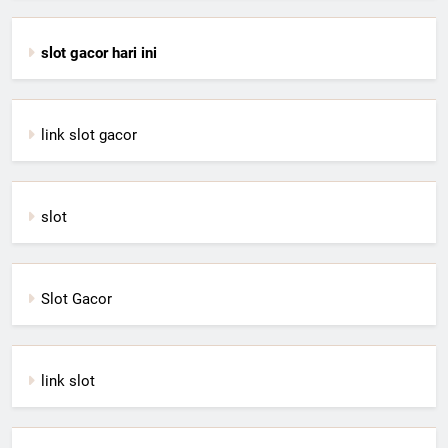
slot gacor hari ini
link slot gacor
slot
Slot Gacor
link slot