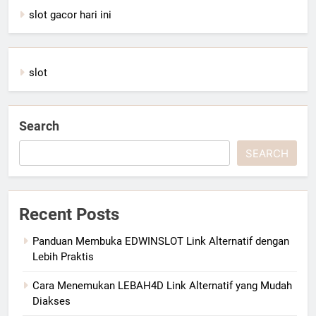
slot gacor hari ini
slot
Search
SEARCH
Recent Posts
Panduan Membuka EDWINSLOT Link Alternatif dengan
Lebih Praktis
Cara Menemukan LEBAH4D Link Alternatif yang Mudah
Diakses