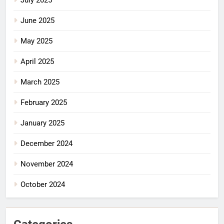
July 2025
June 2025
May 2025
April 2025
March 2025
February 2025
January 2025
December 2024
November 2024
October 2024