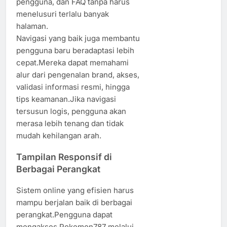
pengguna, dan FAQ tanpa harus
menelusuri terlalu banyak
halaman.
Navigasi yang baik juga membantu
pengguna baru beradaptasi lebih
cepat.Mereka dapat memahami
alur dari pengenalan brand, akses,
validasi informasi resmi, hingga
tips keamanan.Jika navigasi
tersusun logis, pengguna akan
merasa lebih tenang dan tidak
mudah kehilangan arah.
Tampilan Responsif di
Berbagai Perangkat
Sistem online yang efisien harus
mampu berjalan baik di berbagai
perangkat.Pengguna dapat
mengakses Pokemon787 melalui