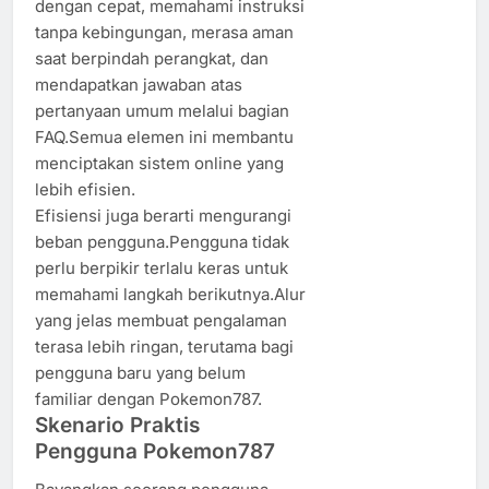
dengan cepat, memahami instruksi
tanpa kebingungan, merasa aman
saat berpindah perangkat, dan
mendapatkan jawaban atas
pertanyaan umum melalui bagian
FAQ.Semua elemen ini membantu
menciptakan sistem online yang
lebih efisien.
Efisiensi juga berarti mengurangi
beban pengguna.Pengguna tidak
perlu berpikir terlalu keras untuk
memahami langkah berikutnya.Alur
yang jelas membuat pengalaman
terasa lebih ringan, terutama bagi
pengguna baru yang belum
familiar dengan Pokemon787.
Skenario Praktis
Pengguna Pokemon787