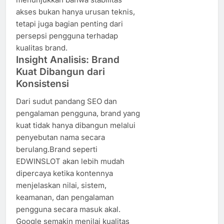
akses bukan hanya urusan teknis,
tetapi juga bagian penting dari
persepsi pengguna terhadap
kualitas brand.
Insight Analisis: Brand
Kuat Dibangun dari
Konsistensi
Dari sudut pandang SEO dan
pengalaman pengguna, brand yang
kuat tidak hanya dibangun melalui
penyebutan nama secara
berulang.Brand seperti
EDWINSLOT akan lebih mudah
dipercaya ketika kontennya
menjelaskan nilai, sistem,
keamanan, dan pengalaman
pengguna secara masuk akal.
Google semakin menilai kualitas