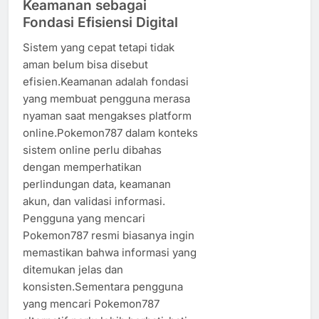
Keamanan sebagai
Fondasi Efisiensi Digital
Sistem yang cepat tetapi tidak
aman belum bisa disebut
efisien.Keamanan adalah fondasi
yang membuat pengguna merasa
nyaman saat mengakses platform
online.Pokemon787 dalam konteks
sistem online perlu dibahas
dengan memperhatikan
perlindungan data, keamanan
akun, dan validasi informasi.
Pengguna yang mencari
Pokemon787 resmi biasanya ingin
memastikan bahwa informasi yang
ditemukan jelas dan
konsisten.Sementara pengguna
yang mencari Pokemon787