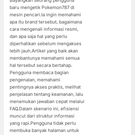
Bayangkan seorang pengguna
baru mengetik Pokemon787 di
mesin pencari.Ia ingin memahami
apa itu brand tersebut, bagaimana
cara mengenali informasi resmi,
dan apa saja hal yang perlu
diperhatikan sebelum mengakses
lebih jauh.Artikel yang baik akan
membantunya memahami semua
hal tersebut secara bertahap.
Pengguna membaca bagian
pengenalan, memahami
pentingnya akses praktis, melihat
penjelasan tentang keamanan, lalu
menemukan jawaban cepat melalui
FAQ.Dalam skenario ini, efisiensi
muncul dari struktur informasi
yang rapi.Pengguna tidak perlu
membuka banyak halaman untuk