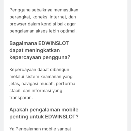
Pengguna sebaiknya memastikan
perangkat, koneksi internet, dan
browser dalam kondisi baik agar
pengalaman akses lebih optimal.
Bagaimana EDWINSLOT
dapat meningkatkan
kepercayaan pengguna?
Kepercayaan dapat dibangun
melalui sistem keamanan yang
jelas, navigasi mudah, performa
stabil, dan informasi yang
transparan.
Apakah pengalaman mobile
penting untuk EDWINSLOT?
Ya.Pengalaman mobile sangat