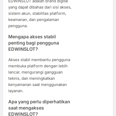
EDWINSLOT adalah brand digital
yang dapat dibahas dari sisi akses,
sistem akun, stabilitas platform,
keamanan, dan pengalaman
pengguna.
Mengapa akses stabil
penting bagi pengguna
EDWINSLOT?
Akses stabil membantu pengguna
membuka platform dengan lebih
lancar, mengurangi gangguan
teknis, dan meningkatkan
kenyamanan saat menggunakan
layanan.
Apa yang perlu diperhatikan
saat mengakses
EDWINSLOT?