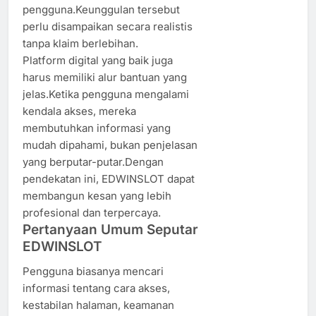
pengguna.Keunggulan tersebut
perlu disampaikan secara realistis
tanpa klaim berlebihan.
Platform digital yang baik juga
harus memiliki alur bantuan yang
jelas.Ketika pengguna mengalami
kendala akses, mereka
membutuhkan informasi yang
mudah dipahami, bukan penjelasan
yang berputar-putar.Dengan
pendekatan ini, EDWINSLOT dapat
membangun kesan yang lebih
profesional dan terpercaya.
Pertanyaan Umum Seputar
EDWINSLOT
Pengguna biasanya mencari
informasi tentang cara akses,
kestabilan halaman, keamanan