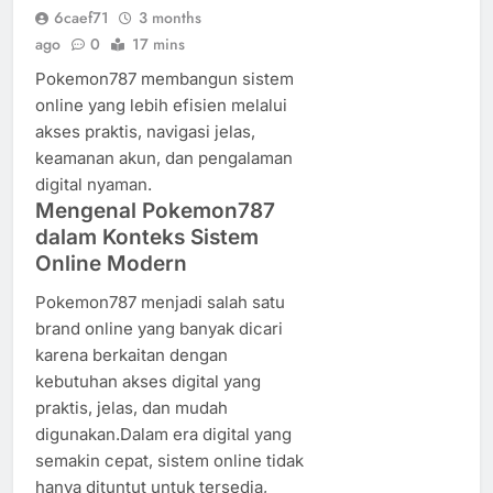
6caef71
3 months
ago
0
17 mins
Pokemon787 membangun sistem
online yang lebih efisien melalui
akses praktis, navigasi jelas,
keamanan akun, dan pengalaman
digital nyaman.
Mengenal Pokemon787
dalam Konteks Sistem
Online Modern
Pokemon787 menjadi salah satu
brand online yang banyak dicari
karena berkaitan dengan
kebutuhan akses digital yang
praktis, jelas, dan mudah
digunakan.Dalam era digital yang
semakin cepat, sistem online tidak
hanya dituntut untuk tersedia,