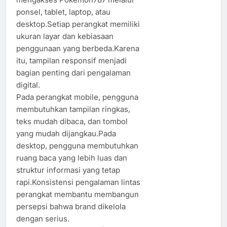
ponsel, tablet, laptop, atau
desktop.Setiap perangkat memiliki
ukuran layar dan kebiasaan
penggunaan yang berbeda.Karena
itu, tampilan responsif menjadi
bagian penting dari pengalaman
digital.
Pada perangkat mobile, pengguna
membutuhkan tampilan ringkas,
teks mudah dibaca, dan tombol
yang mudah dijangkau.Pada
desktop, pengguna membutuhkan
ruang baca yang lebih luas dan
struktur informasi yang tetap
rapi.Konsistensi pengalaman lintas
perangkat membantu membangun
persepsi bahwa brand dikelola
dengan serius.