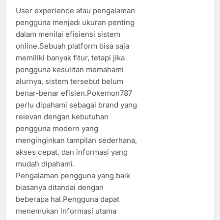
User experience atau pengalaman
pengguna menjadi ukuran penting
dalam menilai efisiensi sistem
online.Sebuah platform bisa saja
memiliki banyak fitur, tetapi jika
pengguna kesulitan memahami
alurnya, sistem tersebut belum
benar-benar efisien.Pokemon787
perlu dipahami sebagai brand yang
relevan dengan kebutuhan
pengguna modern yang
menginginkan tampilan sederhana,
akses cepat, dan informasi yang
mudah dipahami.
Pengalaman pengguna yang baik
biasanya ditandai dengan
beberapa hal.Pengguna dapat
menemukan informasi utama