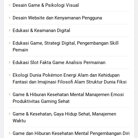
Desain Game & Psikologi Visual
Desain Website dan Kenyamanan Pengguna
Edukasi & Keamanan Digital
Edukasi Game, Strategi Digital, Pengembangan Skill
Pemain
Edukasi Slot Fakta Game Analisis Permainan
Ekologi Dunia Pokémon Energi Alam dan Kehidupan
Fantasi dan Imajinasi Filosofi Alam Struktur Dunia Fiksi
Game & Hiburan Kesehatan Mental Manajemen Emosi
Produktivitas Gaming Sehat
Game & Kesehatan, Gaya Hidup Sehat, Manajemen
Waktu
Game dan Hiburan Kesehatan Mental Pengembangan Diri