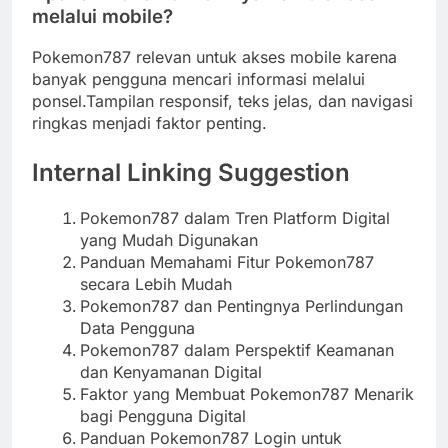
melalui mobile?
Pokemon787 relevan untuk akses mobile karena
banyak pengguna mencari informasi melalui
ponsel.Tampilan responsif, teks jelas, dan navigasi
ringkas menjadi faktor penting.
Internal Linking Suggestion
Pokemon787 dalam Tren Platform Digital
yang Mudah Digunakan
Panduan Memahami Fitur Pokemon787
secara Lebih Mudah
Pokemon787 dan Pentingnya Perlindungan
Data Pengguna
Pokemon787 dalam Perspektif Keamanan
dan Kenyamanan Digital
Faktor yang Membuat Pokemon787 Menarik
bagi Pengguna Digital
Panduan Pokemon787 Login untuk