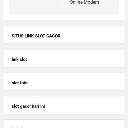
Online Modern
SITUS LINK SLOT GACOR
link slot
slot toto
slot gacor hari ini