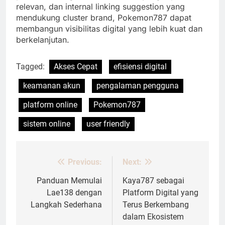
relevan, dan internal linking suggestion yang
mendukung cluster brand, Pokemon787 dapat
membangun visibilitas digital yang lebih kuat dan
berkelanjutan.
Tagged:
Akses Cepat
efisiensi digital
keamanan akun
pengalaman pengguna
platform online
Pokemon787
sistem online
user friendly
Previous:
Next:
Post
navigation
Panduan Memulai
Kaya787 sebagai
Lae138 dengan
Platform Digital yang
Langkah Sederhana
Terus Berkembang
dalam Ekosistem