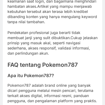
keamanan saat login, dan bagaimana menghindari
hambatan akses.Artikel yang mampu menjawab
kebutuhan tersebut akan terasa lebih kredibel
dibanding konten yang hanya mengulang keyword
tanpa nilai tambahan.
Pendekatan profesional juga berarti tidak
membuat janji yang sulit dibuktikan.Cukup jelaskan
prinsip yang masuk akal, seperti navigasi
sederhana, akses responsif, validasi informasi,
dan perlindungan akun.
FAQ tentang Pokemon787
Apa itu Pokemon787?
Pokemon787 adalah brand online yang banyak
dicari pengguna melalui mesin pencari, terutama
terkait akses digital, informasi resmi, panduan
pengguna, dan pengalaman platform yang praktis.