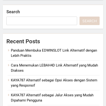
Search
SEARCH
Recent Posts
Panduan Membuka EDWINSLOT Link Alternatif dengan
Lebih Praktis
Cara Menemukan LEBAH4D Link Alternatif yang Mudah
Diakses
KAYA787 Alternatif sebagai Opsi Akses dengan Sistem
yang Responsif
KAYA787 Alternatif sebagai Jalur Akses yang Mudah
Dipahami Pengguna