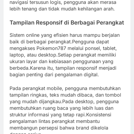
navigasi tersusun logis, pengguna akan merasa
lebih tenang dan tidak mudah kehilangan arah.
Tampilan Responsif di Berbagai Perangkat
Sistem online yang efisien harus mampu berjalan
baik di berbagai perangkat.Pengguna dapat
mengakses Pokemon787 melalui ponsel, tablet,
laptop, atau desktop.Setiap perangkat memiliki
ukuran layar dan kebiasaan penggunaan yang
berbeda.Karena itu, tampilan responsif menjadi
bagian penting dari pengalaman digital.
Pada perangkat mobile, pengguna membutuhkan
tampilan ringkas, teks mudah dibaca, dan tombol
yang mudah dijangkau.Pada desktop, pengguna
membutuhkan ruang baca yang lebih luas dan
struktur informasi yang tetap rapi.Konsistensi
pengalaman lintas perangkat membantu
membangun persepsi bahwa brand dikelola