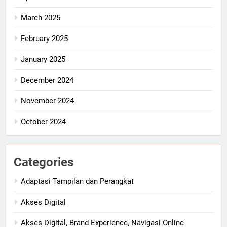
March 2025
February 2025
January 2025
December 2024
November 2024
October 2024
Categories
Adaptasi Tampilan dan Perangkat
Akses Digital
Akses Digital, Brand Experience, Navigasi Online