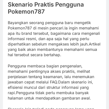
Skenario Praktis Pengguna
Pokemon787
Bayangkan seorang pengguna baru mengetik
Pokemon787 di mesin pencari.Ia ingin memahami
apa itu brand tersebut, bagaimana cara mengenali
informasi resmi, dan apa saja hal yang perlu
diperhatikan sebelum mengakses lebih jauh.Artikel
yang baik akan membantunya memahami semua
hal tersebut secara bertahap.
Pengguna membaca bagian pengenalan,
memahami pentingnya akses praktis, melihat
penjelasan tentang keamanan, lalu menemukan
jawaban cepat melalui FAQ.Dalam skenario ini,
efisiensi muncul dari struktur informasi yang
rapi.Pengguna tidak perlu membuka banyak
halaman untuk mendapatkan gambaran awal.