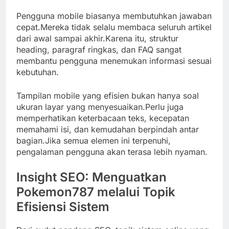
Pengguna mobile biasanya membutuhkan jawaban
cepat.Mereka tidak selalu membaca seluruh artikel
dari awal sampai akhir.Karena itu, struktur
heading, paragraf ringkas, dan FAQ sangat
membantu pengguna menemukan informasi sesuai
kebutuhan.
Tampilan mobile yang efisien bukan hanya soal
ukuran layar yang menyesuaikan.Perlu juga
memperhatikan keterbacaan teks, kecepatan
memahami isi, dan kemudahan berpindah antar
bagian.Jika semua elemen ini terpenuhi,
pengalaman pengguna akan terasa lebih nyaman.
Insight SEO: Menguatkan
Pokemon787 melalui Topik
Efisiensi Sistem