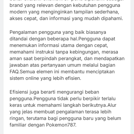
brand yang relevan dengan kebutuhan pengguna
modern yang menginginkan tampilan sederhana,
akses cepat, dan informasi yang mudah dipahami.
Pengalaman pengguna yang baik biasanya
ditandai dengan beberapa hal.Pengguna dapat
menemukan informasi utama dengan cepat,
memahami instruksi tanpa kebingungan, merasa
aman saat berpindah perangkat, dan mendapatkan
jawaban atas pertanyaan umum melalui bagian
FAQ.Semua elemen ini membantu menciptakan
sistem online yang lebih efisien.
Efisiensi juga berarti mengurangi beban
pengguna.Pengguna tidak perlu berpikir terlalu
keras untuk memahami langkah berikutnya.Alur
yang jelas membuat pengalaman terasa lebih
ringan, terutama bagi pengguna baru yang belum
familiar dengan Pokemon787.