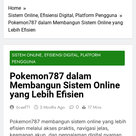
Home
Sistem Online, Efisiensi Digital, Platform Pengguna
Pokemon787 dalam Membangun Sistem Online yang
Lebih Efisien
SISTEM ONLINE, EFISIENSI DIGITAL, PLATFORM
PENGGUNA
Pokemon787 dalam
Membangun Sistem Online
yang Lebih Efisien
0
6caef71
3 Months Ago
17 Mins
Pokemon787 membangun sistem online yang lebih
efisien melalui akses praktis, navigasi jelas,
keamanan akun, dan pengalaman digital nyaman.