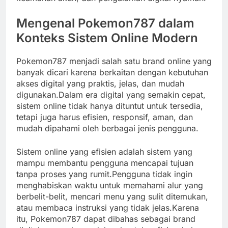
Mengenal Pokemon787 dalam
Konteks Sistem Online Modern
Pokemon787 menjadi salah satu brand online yang
banyak dicari karena berkaitan dengan kebutuhan
akses digital yang praktis, jelas, dan mudah
digunakan.Dalam era digital yang semakin cepat,
sistem online tidak hanya dituntut untuk tersedia,
tetapi juga harus efisien, responsif, aman, dan
mudah dipahami oleh berbagai jenis pengguna.
Sistem online yang efisien adalah sistem yang
mampu membantu pengguna mencapai tujuan
tanpa proses yang rumit.Pengguna tidak ingin
menghabiskan waktu untuk memahami alur yang
berbelit-belit, mencari menu yang sulit ditemukan,
atau membaca instruksi yang tidak jelas.Karena
itu, Pokemon787 dapat dibahas sebagai brand