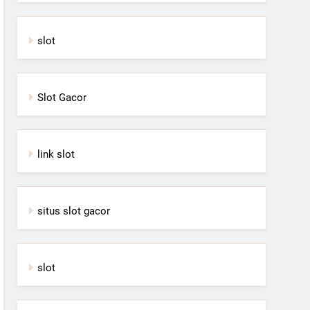
slot
Slot Gacor
link slot
situs slot gacor
slot