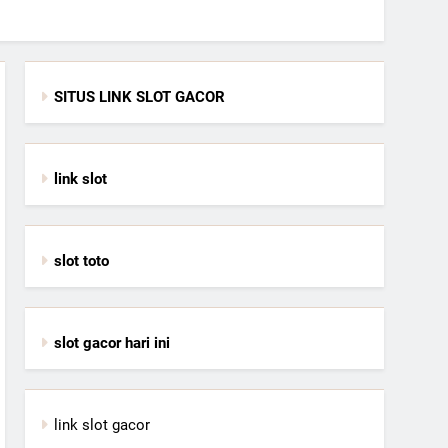
SITUS LINK SLOT GACOR
link slot
slot toto
slot gacor hari ini
link slot gacor