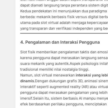
dapat diamati langsung tanpa perantara sistem digit
Kedua pendekatan ini menunjukkan dua paradigma
berbeda: mekanik berbasis fisik versus digital ber
utama pada slot virtual adalah menjaga kepercayaan
yang transparan dan verifikasi independen yang be
4. Pengalaman dan Interaksi Pengguna
Slot fisik memberikan pengalaman taktis dan emosi
karena pengguna dapat merasakan langsung sensasi
suara mekanik yang autentik.Aspek psikologis inil
tradisional memiliki nilai nostalgia tinggi.
Namun, slot virtual menawarkan
interaksi yang leb
dinamis
.Dengan dukungan grafis 3D, animasi sinem
interaktif seperti augmented reality (AR) atau virtual
pengguna dapat merasakan pengalaman yang lebih
imersif.Selain itu, sistem berbasis AI mampu meny
efek berdasarkan perilaku pengguna, menciptakan 