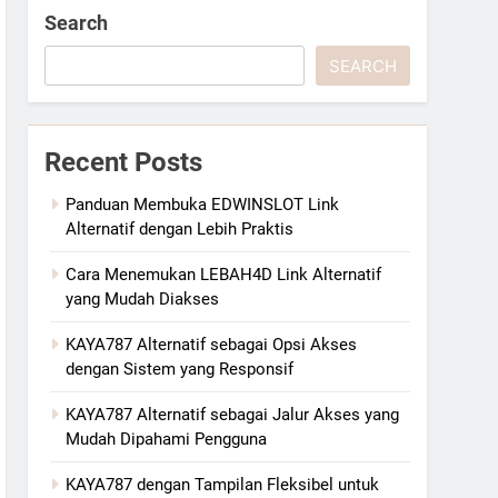
Search
SEARCH
Recent Posts
Panduan Membuka EDWINSLOT Link
Alternatif dengan Lebih Praktis
Cara Menemukan LEBAH4D Link Alternatif
yang Mudah Diakses
KAYA787 Alternatif sebagai Opsi Akses
dengan Sistem yang Responsif
KAYA787 Alternatif sebagai Jalur Akses yang
Mudah Dipahami Pengguna
KAYA787 dengan Tampilan Fleksibel untuk