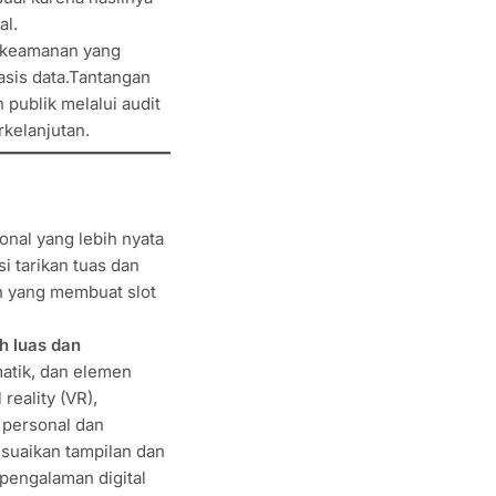
al.
 keamanan yang
basis data.Tantangan
 publik melalui audit
rkelanjutan.
onal yang lebih nyata
 tarikan tuas dan
ah yang membuat slot
ih luas dan
atik, dan elemen
 reality (VR),
 personal dan
esuaikan tampilan dan
pengalaman digital