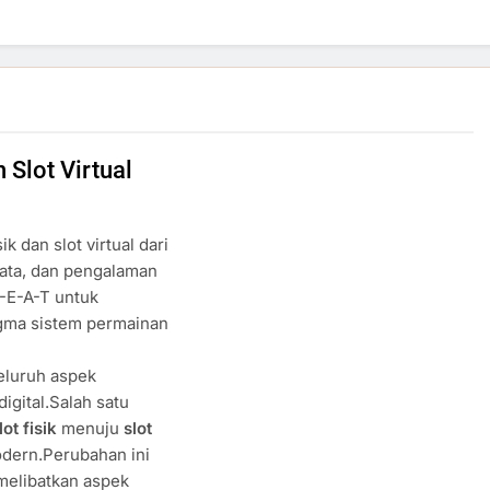
 Slot Virtual
k dan slot virtual dari
data, dan pengalaman
E-E-A-T untuk
igma sistem permainan
eluruh aspek
igital.Salah satu
lot fisik
menuju
slot
odern.Perubahan ini
 melibatkan aspek