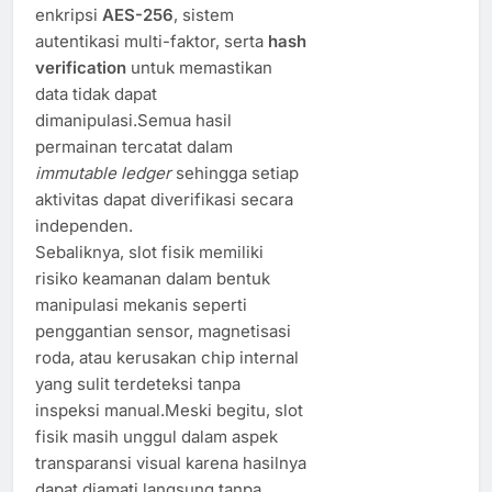
enkripsi
AES-256
, sistem
autentikasi multi-faktor, serta
hash
verification
untuk memastikan
data tidak dapat
dimanipulasi.Semua hasil
permainan tercatat dalam
immutable ledger
sehingga setiap
aktivitas dapat diverifikasi secara
independen.
Sebaliknya, slot fisik memiliki
risiko keamanan dalam bentuk
manipulasi mekanis seperti
penggantian sensor, magnetisasi
roda, atau kerusakan chip internal
yang sulit terdeteksi tanpa
inspeksi manual.Meski begitu, slot
fisik masih unggul dalam aspek
transparansi visual karena hasilnya
dapat diamati langsung tanpa