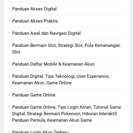
Panduan Akses Digital
Panduan Akses Praktis
Panduan Awal dan Navigasi Digital
Panduan Bermain Slot, Strategi Slot, Pola Kemenangan
Slot
Panduan Daftar Mobile & Keamanan Akun
Panduan Digital, Tips Teknologi, User Experience,
Keamanan Akun, Game Online
Panduan Game Online
Panduan Game Online, Tips Login Aman, Tutorial Game
Digital, Strategi Bermain Pokemon, Hiburan Interaktif,
Panduan Pemula, Keamanan Akun Game
Panduan Login Akun Terbaru