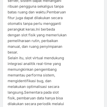
server, sistem dapat menangani
ribuan pengguna sekaligus tanpa
batas ruang dan waktu.Pembaruan
fitur juga dapat dilakukan secara
otomatis tanpa perlu mengganti
perangkat keras.Ini berbeda
dengan slot fisik yang memerlukan
pemeliharaan rutin, perbaikan
manual, dan ruang penyimpanan
besar.
Selain itu, slot virtual mendukung
integrasi analitik real-time yang
memungkinkan pengembang
memantau performa sistem,
mengidentifikasi bug, dan
melakukan optimalisasi secara
langsung.Sementara pada slot
fisik, pembaruan data hanya bisa
dilakukan secara periodik melalui