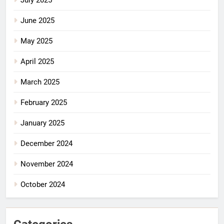
July 2025
June 2025
May 2025
April 2025
March 2025
February 2025
January 2025
December 2024
November 2024
October 2024