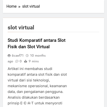
Home
slot virtual
slot virtual
Studi Komparatif antara Slot
Fisik dan Slot Virtual
6caef71
10 months
ago
0
9 mins
Artikel ini membahas studi
komparatif antara slot fisik dan slot
virtual dari sisi teknologi,
mekanisme operasional, keamanan
data, dan pengalaman pengguna.
Analisis dilakukan berdasarkan
prinsip E-E-A-T untuk menyoroti