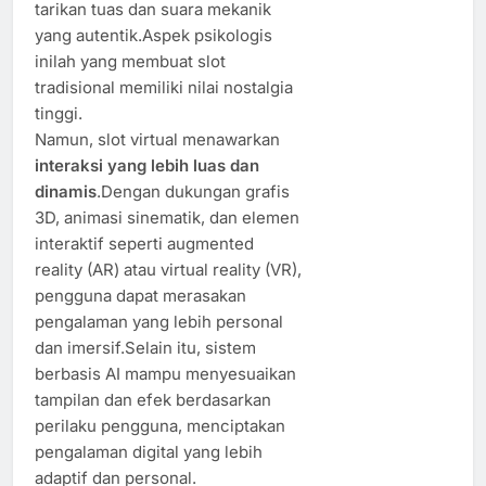
tarikan tuas dan suara mekanik
yang autentik.Aspek psikologis
inilah yang membuat slot
tradisional memiliki nilai nostalgia
tinggi.
Namun, slot virtual menawarkan
interaksi yang lebih luas dan
dinamis
.Dengan dukungan grafis
3D, animasi sinematik, dan elemen
interaktif seperti augmented
reality (AR) atau virtual reality (VR),
pengguna dapat merasakan
pengalaman yang lebih personal
dan imersif.Selain itu, sistem
berbasis AI mampu menyesuaikan
tampilan dan efek berdasarkan
perilaku pengguna, menciptakan
pengalaman digital yang lebih
adaptif dan personal.