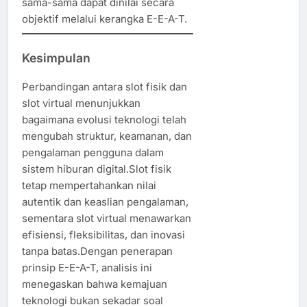
sama-sama dapat dinilai secara
objektif melalui kerangka E-E-A-T.
Kesimpulan
Perbandingan antara slot fisik dan
slot virtual menunjukkan
bagaimana evolusi teknologi telah
mengubah struktur, keamanan, dan
pengalaman pengguna dalam
sistem hiburan digital.Slot fisik
tetap mempertahankan nilai
autentik dan keaslian pengalaman,
sementara slot virtual menawarkan
efisiensi, fleksibilitas, dan inovasi
tanpa batas.Dengan penerapan
prinsip E-E-A-T, analisis ini
menegaskan bahwa kemajuan
teknologi bukan sekadar soal