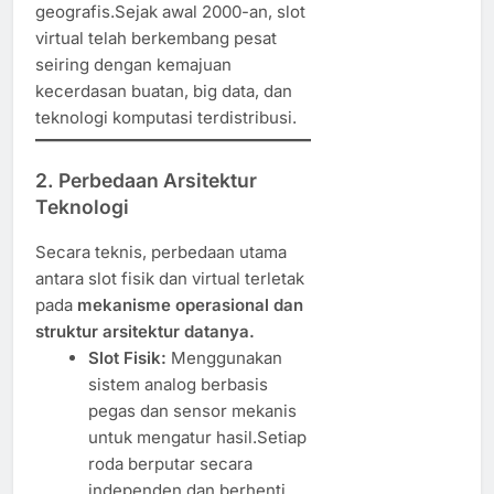
geografis.Sejak awal 2000-an, slot
virtual telah berkembang pesat
seiring dengan kemajuan
kecerdasan buatan, big data, dan
teknologi komputasi terdistribusi.
2. Perbedaan Arsitektur
Teknologi
Secara teknis, perbedaan utama
antara slot fisik dan virtual terletak
pada
mekanisme operasional dan
struktur arsitektur datanya.
Slot Fisik:
Menggunakan
sistem analog berbasis
pegas dan sensor mekanis
untuk mengatur hasil.Setiap
roda berputar secara
independen dan berhenti