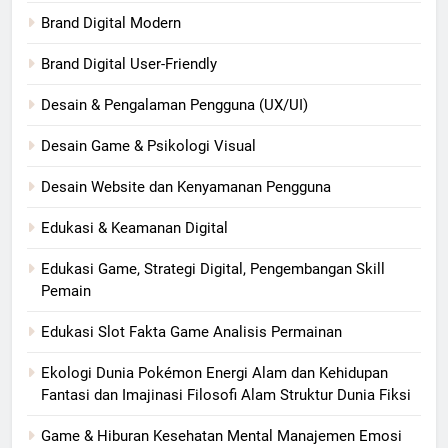
Brand Digital Modern
Brand Digital User-Friendly
Desain & Pengalaman Pengguna (UX/UI)
Desain Game & Psikologi Visual
Desain Website dan Kenyamanan Pengguna
Edukasi & Keamanan Digital
Edukasi Game, Strategi Digital, Pengembangan Skill
Pemain
Edukasi Slot Fakta Game Analisis Permainan
Ekologi Dunia Pokémon Energi Alam dan Kehidupan
Fantasi dan Imajinasi Filosofi Alam Struktur Dunia Fiksi
Game & Hiburan Kesehatan Mental Manajemen Emosi