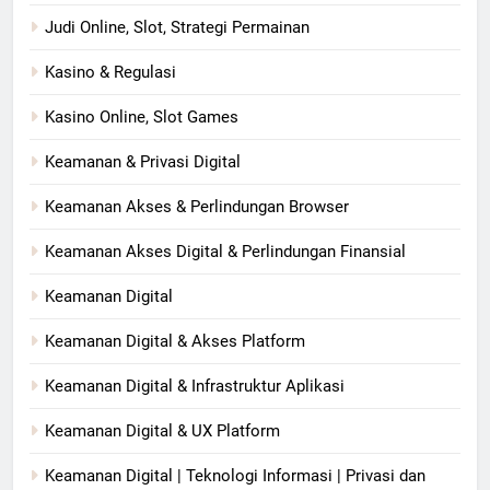
Judi Online, Slot, Strategi Permainan
Kasino & Regulasi
Kasino Online, Slot Games
Keamanan & Privasi Digital
Keamanan Akses & Perlindungan Browser
Keamanan Akses Digital & Perlindungan Finansial
Keamanan Digital
Keamanan Digital & Akses Platform
Keamanan Digital & Infrastruktur Aplikasi
Keamanan Digital & UX Platform
Keamanan Digital | Teknologi Informasi | Privasi dan