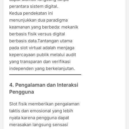
perantara sistem digital.
Kedua pendekatan ini
menunjukkan dua paradigma
keamanan yang berbeda: mekanik
berbasis fisik versus digital
berbasis data.Tantangan utama
pada slot virtual adalah menjaga
kepercayaan publik melalui audit
yang transparan dan verifikasi
independen yang berkelanjutan.
4. Pengalaman dan Interaksi
Pengguna
Slot fisik memberikan pengalaman
taktis dan emosional yang lebih
nyata karena pengguna dapat
merasakan langsung sensasi