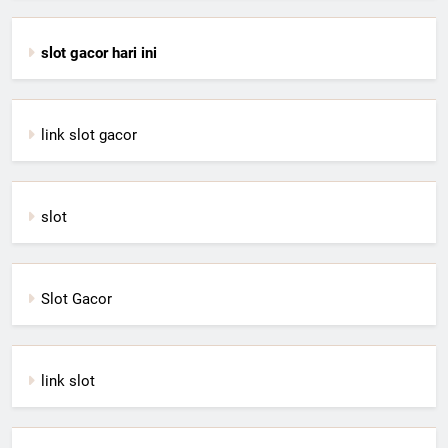
slot gacor hari ini
link slot gacor
slot
Slot Gacor
link slot