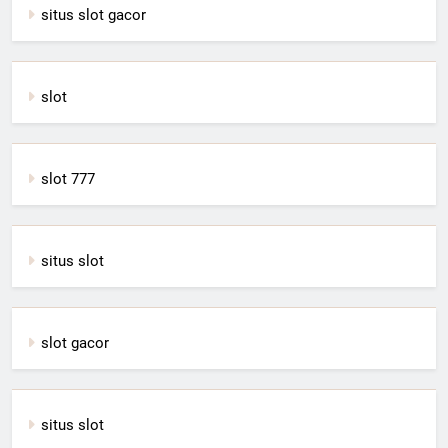
situs slot gacor
slot
slot 777
situs slot
slot gacor
situs slot