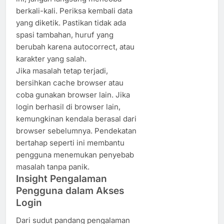
berkali-kali. Periksa kembali data
yang diketik. Pastikan tidak ada
spasi tambahan, huruf yang
berubah karena autocorrect, atau
karakter yang salah.
Jika masalah tetap terjadi,
bersihkan cache browser atau
coba gunakan browser lain. Jika
login berhasil di browser lain,
kemungkinan kendala berasal dari
browser sebelumnya. Pendekatan
bertahap seperti ini membantu
pengguna menemukan penyebab
masalah tanpa panik.
Insight Pengalaman
Pengguna dalam Akses
Login
Dari sudut pandang pengalaman