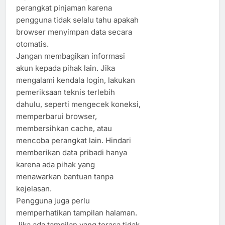
perangkat pinjaman karena
pengguna tidak selalu tahu apakah
browser menyimpan data secara
otomatis.
Jangan membagikan informasi
akun kepada pihak lain. Jika
mengalami kendala login, lakukan
pemeriksaan teknis terlebih
dahulu, seperti mengecek koneksi,
memperbarui browser,
membersihkan cache, atau
mencoba perangkat lain. Hindari
memberikan data pribadi hanya
karena ada pihak yang
menawarkan bantuan tanpa
kejelasan.
Pengguna juga perlu
memperhatikan tampilan halaman.
Jika ada tampilan yang terasa tidak