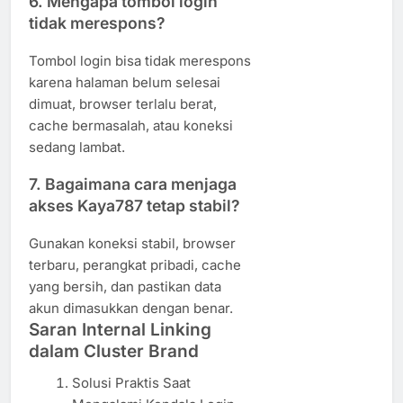
6. Mengapa tombol login
tidak merespons?
Tombol login bisa tidak merespons
karena halaman belum selesai
dimuat, browser terlalu berat,
cache bermasalah, atau koneksi
sedang lambat.
7. Bagaimana cara menjaga
akses Kaya787 tetap stabil?
Gunakan koneksi stabil, browser
terbaru, perangkat pribadi, cache
yang bersih, dan pastikan data
akun dimasukkan dengan benar.
Saran Internal Linking
dalam Cluster Brand
Solusi Praktis Saat