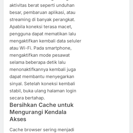
aktivitas berat seperti unduhan
besar, pembaruan aplikasi, atau
streaming di banyak perangkat.
Apabila koneksi terasa macet,
pengguna dapat mematikan lalu
mengaktifkan kembali data seluler
atau Wi-Fi. Pada smartphone,
mengaktifkan mode pesawat
selama beberapa detik lalu
menonaktifkannya kembali juga
dapat membantu menyegarkan
sinyal. Setelah koneksi kembali
stabil, buka ulang halaman login
secara bertahap.
Bersihkan Cache untuk
Mengurangi Kendala
Akses
Cache browser sering menjadi