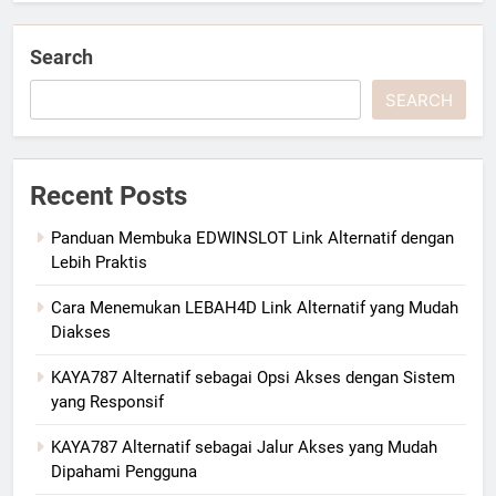
Search
SEARCH
Recent Posts
Panduan Membuka EDWINSLOT Link Alternatif dengan
Lebih Praktis
Cara Menemukan LEBAH4D Link Alternatif yang Mudah
Diakses
KAYA787 Alternatif sebagai Opsi Akses dengan Sistem
yang Responsif
KAYA787 Alternatif sebagai Jalur Akses yang Mudah
Dipahami Pengguna