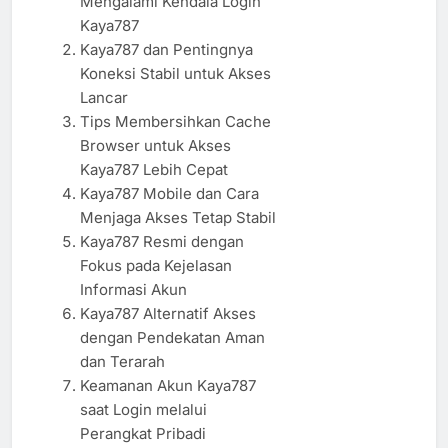
Mengalami Kendala Login
Kaya787
Kaya787 dan Pentingnya
Koneksi Stabil untuk Akses
Lancar
Tips Membersihkan Cache
Browser untuk Akses
Kaya787 Lebih Cepat
Kaya787 Mobile dan Cara
Menjaga Akses Tetap Stabil
Kaya787 Resmi dengan
Fokus pada Kejelasan
Informasi Akun
Kaya787 Alternatif Akses
dengan Pendekatan Aman
dan Terarah
Keamanan Akun Kaya787
saat Login melalui
Perangkat Pribadi