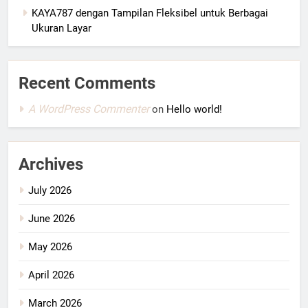
KAYA787 dengan Tampilan Fleksibel untuk Berbagai
Ukuran Layar
Recent Comments
A WordPress Commenter
on
Hello world!
Archives
July 2026
June 2026
May 2026
April 2026
March 2026