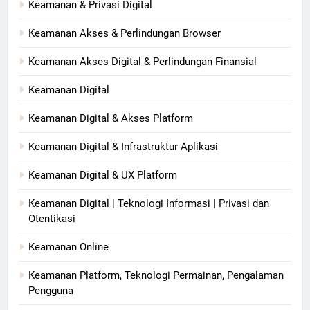
Keamanan & Privasi Digital
Keamanan Akses & Perlindungan Browser
Keamanan Akses Digital & Perlindungan Finansial
Keamanan Digital
Keamanan Digital & Akses Platform
Keamanan Digital & Infrastruktur Aplikasi
Keamanan Digital & UX Platform
Keamanan Digital | Teknologi Informasi | Privasi dan
Otentikasi
Keamanan Online
Keamanan Platform, Teknologi Permainan, Pengalaman
Pengguna