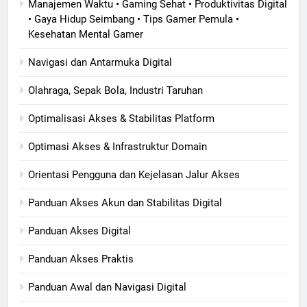
Manajemen Waktu • Gaming Sehat • Produktivitas Digital
• Gaya Hidup Seimbang • Tips Gamer Pemula •
Kesehatan Mental Gamer
Navigasi dan Antarmuka Digital
Olahraga, Sepak Bola, Industri Taruhan
Optimalisasi Akses & Stabilitas Platform
Optimasi Akses & Infrastruktur Domain
Orientasi Pengguna dan Kejelasan Jalur Akses
Panduan Akses Akun dan Stabilitas Digital
Panduan Akses Digital
Panduan Akses Praktis
Panduan Awal dan Navigasi Digital