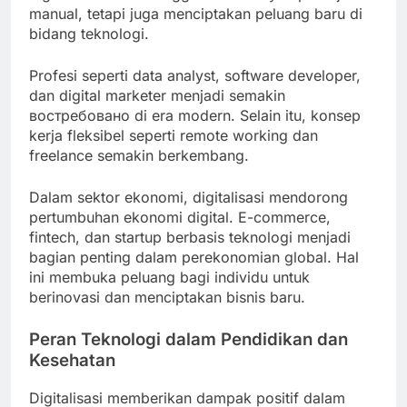
manual, tetapi juga menciptakan peluang baru di
bidang teknologi.
Profesi seperti data analyst, software developer,
dan digital marketer menjadi semakin
востребовано di era modern. Selain itu, konsep
kerja fleksibel seperti remote working dan
freelance semakin berkembang.
Dalam sektor ekonomi, digitalisasi mendorong
pertumbuhan ekonomi digital. E-commerce,
fintech, dan startup berbasis teknologi menjadi
bagian penting dalam perekonomian global. Hal
ini membuka peluang bagi individu untuk
berinovasi dan menciptakan bisnis baru.
Peran Teknologi dalam Pendidikan dan
Kesehatan
Digitalisasi memberikan dampak positif dalam