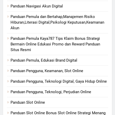
Panduan Navigasi Akun Digital
Panduan Pemula dan Bertahap,Manajemen Risiko
Hiburan,Literasi Digital,Psikologi Keputusan,Keamanan
Akun
Panduan Pemula Kaya787 Tips Klaim Bonus Strategi
Bermain Online Edukasi Promo dan Reward Panduan
Situs Resmi
Panduan Pemula, Edukasi Brand Digital
Panduan Pengguna, Keamanan, Slot Online
Panduan Pengguna, Teknologi Digital, Gaya Hidup Online
Panduan Pengguna, Teknologi, Perjudian Online
Panduan Slot Online
Panduan Slot Online Bonus Slot Online Strategi Menang