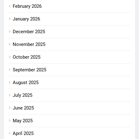
February 2026
January 2026
December 2025
November 2025
October 2025
September 2025
August 2025
July 2025
June 2025
May 2025
April 2025