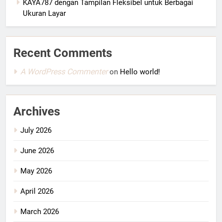
KAYA787 dengan Tampilan Fleksibel untuk Berbagai
Ukuran Layar
Recent Comments
A WordPress Commenter
on
Hello world!
Archives
July 2026
June 2026
May 2026
April 2026
March 2026