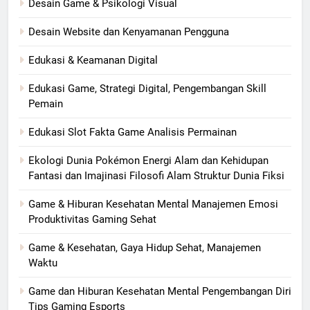
Desain Game & Psikologi Visual
Desain Website dan Kenyamanan Pengguna
Edukasi & Keamanan Digital
Edukasi Game, Strategi Digital, Pengembangan Skill
Pemain
Edukasi Slot Fakta Game Analisis Permainan
Ekologi Dunia Pokémon Energi Alam dan Kehidupan
Fantasi dan Imajinasi Filosofi Alam Struktur Dunia Fiksi
Game & Hiburan Kesehatan Mental Manajemen Emosi
Produktivitas Gaming Sehat
Game & Kesehatan, Gaya Hidup Sehat, Manajemen
Waktu
Game dan Hiburan Kesehatan Mental Pengembangan Diri
Tips Gaming Esports