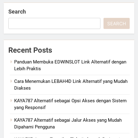
Search
SEARCH
Recent Posts
Panduan Membuka EDWINSLOT Link Alternatif dengan
Lebih Praktis
Cara Menemukan LEBAH4D Link Alternatif yang Mudah
Diakses
KAYA787 Alternatif sebagai Opsi Akses dengan Sistem
yang Responsif
KAYA787 Alternatif sebagai Jalur Akses yang Mudah
Dipahami Pengguna