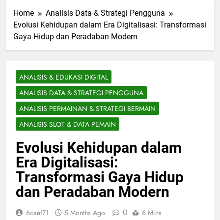
Home
Analisis Data & Strategi Pengguna
Evolusi Kehidupan dalam Era Digitalisasi: Transformasi
Gaya Hidup dan Peradaban Modern
ANALISIS & EDUKASI DIGITAL
ANALISIS DATA & STRATEGI PENGGUNA
ANALISIS PERMAINAN & STRATEGI BERMAIN
ANALISIS SLOT & DATA PEMAIN
Evolusi Kehidupan dalam
Era Digitalisasi:
Transformasi Gaya Hidup
dan Peradaban Modern
0
6caef71
5 Months Ago
6 Mins