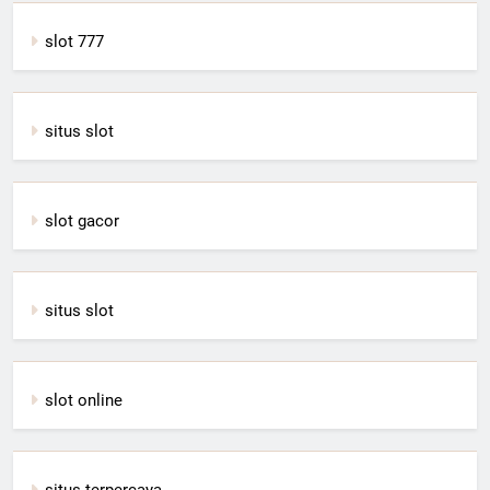
slot 777
situs slot
slot gacor
situs slot
slot online