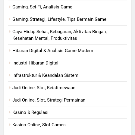
Gaming, Sci-Fi, Analisis Game
Gaming, Strategi, Lifestyle, Tips Bermain Game
Gaya Hidup Sehat, Kebugaran, Aktivitas Ringan,
Kesehatan Mental, Produktivitas
Hiburan Digital & Analisis Game Modern
Industri Hiburan Digital
Infrastruktur & Keandalan Sistem
Judi Online, Slot, Keistimewaan
Judi Online, Slot, Strategi Permainan
Kasino & Regulasi
Kasino Online, Slot Games