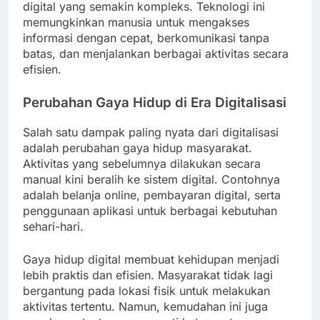
digital yang semakin kompleks. Teknologi ini
memungkinkan manusia untuk mengakses
informasi dengan cepat, berkomunikasi tanpa
batas, dan menjalankan berbagai aktivitas secara
efisien.
Perubahan Gaya Hidup di Era Digitalisasi
Salah satu dampak paling nyata dari digitalisasi
adalah perubahan gaya hidup masyarakat.
Aktivitas yang sebelumnya dilakukan secara
manual kini beralih ke sistem digital. Contohnya
adalah belanja online, pembayaran digital, serta
penggunaan aplikasi untuk berbagai kebutuhan
sehari-hari.
Gaya hidup digital membuat kehidupan menjadi
lebih praktis dan efisien. Masyarakat tidak lagi
bergantung pada lokasi fisik untuk melakukan
aktivitas tertentu. Namun, kemudahan ini juga