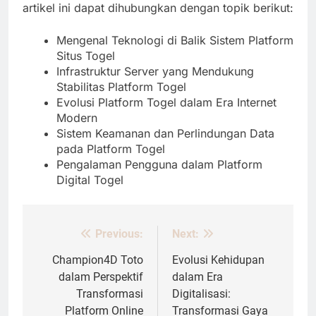
artikel ini dapat dihubungkan dengan topik berikut:
Mengenal Teknologi di Balik Sistem Platform
Situs Togel
Infrastruktur Server yang Mendukung
Stabilitas Platform Togel
Evolusi Platform Togel dalam Era Internet
Modern
Sistem Keamanan dan Perlindungan Data
pada Platform Togel
Pengalaman Pengguna dalam Platform
Digital Togel
Previous:
Next:
Post
navigation
Champion4D Toto
Evolusi Kehidupan
dalam Perspektif
dalam Era
Transformasi
Digitalisasi:
Platform Online
Transformasi Gaya