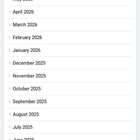
April 2026
March 2026
February 2026
January 2026
December 2025
November 2025
October 2025
September 2025
August 2025
July 2025
June 2025