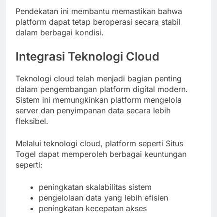
Pendekatan ini membantu memastikan bahwa
platform dapat tetap beroperasi secara stabil
dalam berbagai kondisi.
Integrasi Teknologi Cloud
Teknologi cloud telah menjadi bagian penting
dalam pengembangan platform digital modern.
Sistem ini memungkinkan platform mengelola
server dan penyimpanan data secara lebih
fleksibel.
Melalui teknologi cloud, platform seperti Situs
Togel dapat memperoleh berbagai keuntungan
seperti:
peningkatan skalabilitas sistem
pengelolaan data yang lebih efisien
peningkatan kecepatan akses