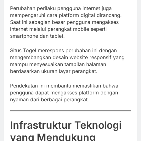
Perubahan perilaku pengguna internet juga
mempengaruhi cara platform digital dirancang.
Saat ini sebagian besar pengguna mengakses
internet melalui perangkat mobile seperti
smartphone dan tablet.
Situs Togel merespons perubahan ini dengan
mengembangkan desain website responsif yang
mampu menyesuaikan tampilan halaman
berdasarkan ukuran layar perangkat.
Pendekatan ini membantu memastikan bahwa
pengguna dapat mengakses platform dengan
nyaman dari berbagai perangkat.
Infrastruktur Teknologi
yang Mendukung