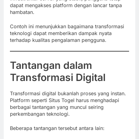
dapat mengakses platform dengan lancar tanpa
hambatan.
Contoh ini menunjukkan bagaimana transformasi
teknologi dapat memberikan dampak nyata
terhadap kualitas pengalaman pengguna.
Tantangan dalam
Transformasi Digital
Transformasi digital bukanlah proses yang instan.
Platform seperti Situs Togel harus menghadapi
berbagai tantangan yang muncul seiring
perkembangan teknologi.
Beberapa tantangan tersebut antara lain: