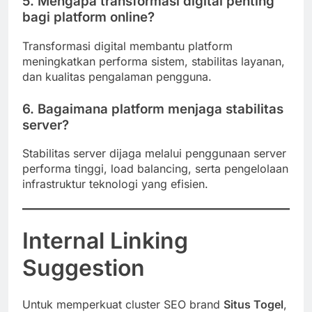
5. Mengapa transformasi digital penting
bagi platform online?
Transformasi digital membantu platform
meningkatkan performa sistem, stabilitas layanan,
dan kualitas pengalaman pengguna.
6. Bagaimana platform menjaga stabilitas
server?
Stabilitas server dijaga melalui penggunaan server
performa tinggi, load balancing, serta pengelolaan
infrastruktur teknologi yang efisien.
Internal Linking
Suggestion
Untuk memperkuat cluster SEO brand
Situs Togel
,