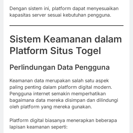
Dengan sistem ini, platform dapat menyesuaikan
kapasitas server sesuai kebutuhan pengguna.
Sistem Keamanan dalam
Platform Situs Togel
Perlindungan Data Pengguna
Keamanan data merupakan salah satu aspek
paling penting dalam platform digital modern.
Pengguna internet semakin memperhatikan
bagaimana data mereka disimpan dan dilindungi
oleh platform yang mereka gunakan.
Platform digital biasanya menerapkan beberapa
lapisan keamanan seperti: