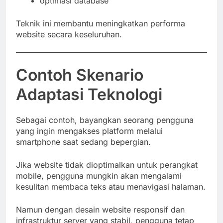
optimasi database
Teknik ini membantu meningkatkan performa
website secara keseluruhan.
Contoh Skenario
Adaptasi Teknologi
Sebagai contoh, bayangkan seorang pengguna
yang ingin mengakses platform melalui
smartphone saat sedang bepergian.
Jika website tidak dioptimalkan untuk perangkat
mobile, pengguna mungkin akan mengalami
kesulitan membaca teks atau menavigasi halaman.
Namun dengan desain website responsif dan
infrastruktur server yang stabil, pengguna tetap