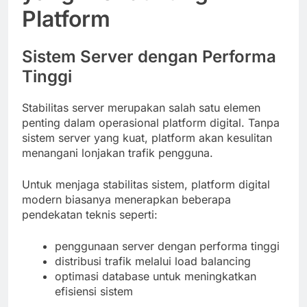
Platform
Sistem Server dengan Performa
Tinggi
Stabilitas server merupakan salah satu elemen
penting dalam operasional platform digital. Tanpa
sistem server yang kuat, platform akan kesulitan
menangani lonjakan trafik pengguna.
Untuk menjaga stabilitas sistem, platform digital
modern biasanya menerapkan beberapa
pendekatan teknis seperti:
penggunaan server dengan performa tinggi
distribusi trafik melalui load balancing
optimasi database untuk meningkatkan
efisiensi sistem