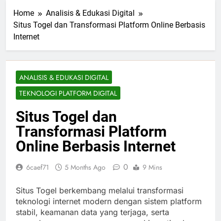
Home
Analisis & Edukasi Digital
Situs Togel dan Transformasi Platform Online Berbasis
Internet
ANALISIS & EDUKASI DIGITAL
TEKNOLOGI PLATFORM DIGITAL
Situs Togel dan
Transformasi Platform
Online Berbasis Internet
0
6caef71
5 Months Ago
9 Mins
Situs Togel berkembang melalui transformasi
teknologi internet modern dengan sistem platform
stabil, keamanan data yang terjaga, serta