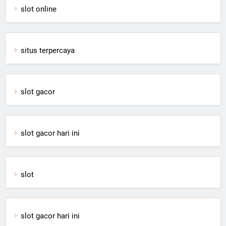
slot online
situs terpercaya
slot gacor
slot gacor hari ini
slot
slot gacor hari ini