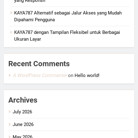
yang Responsif
KAYA787 Alternatif sebagai Jalur Akses yang Mudah
Dipahami Pengguna
KAYA787 dengan Tampilan Fleksibel untuk Berbagai
Ukuran Layar
Recent Comments
A WordPress Commenter
on
Hello world!
Archives
July 2026
June 2026
May 2026