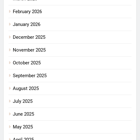
February 2026
January 2026
December 2025
November 2025
October 2025
September 2025
August 2025
July 2025
June 2025
May 2025
April 2025