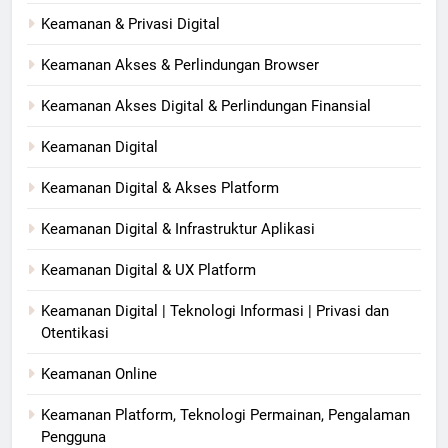
Keamanan & Privasi Digital
Keamanan Akses & Perlindungan Browser
Keamanan Akses Digital & Perlindungan Finansial
Keamanan Digital
Keamanan Digital & Akses Platform
Keamanan Digital & Infrastruktur Aplikasi
Keamanan Digital & UX Platform
Keamanan Digital | Teknologi Informasi | Privasi dan
Otentikasi
Keamanan Online
Keamanan Platform, Teknologi Permainan, Pengalaman
Pengguna