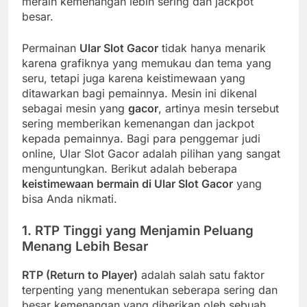
meraih kemenangan lebih sering dan jackpot
besar.
Permainan
Ular Slot Gacor
tidak hanya menarik
karena grafiknya yang memukau dan tema yang
seru, tetapi juga karena keistimewaan yang
ditawarkan bagi pemainnya. Mesin ini dikenal
sebagai mesin yang
gacor
, artinya mesin tersebut
sering memberikan kemenangan dan jackpot
kepada pemainnya. Bagi para penggemar judi
online, Ular Slot Gacor adalah pilihan yang sangat
menguntungkan. Berikut adalah beberapa
keistimewaan bermain di Ular Slot Gacor
yang
bisa Anda nikmati.
1. RTP Tinggi yang Menjamin Peluang
Menang Lebih Besar
RTP (Return to Player)
adalah salah satu faktor
terpenting yang menentukan seberapa sering dan
besar kemenangan yang diberikan oleh sebuah