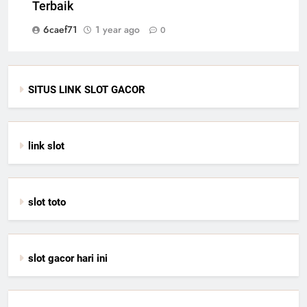
Terbaik
6caef71
1 year ago
0
SITUS LINK SLOT GACOR
link slot
slot toto
slot gacor hari ini