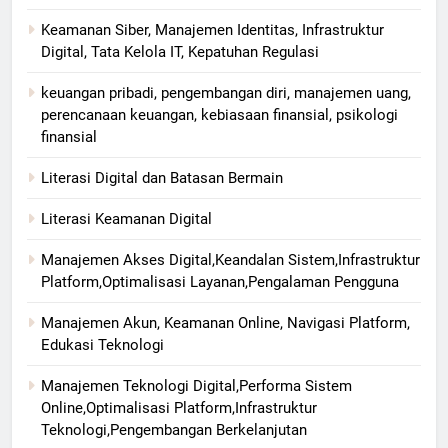
Keamanan Siber, Manajemen Identitas, Infrastruktur
Digital, Tata Kelola IT, Kepatuhan Regulasi
keuangan pribadi, pengembangan diri, manajemen uang,
perencanaan keuangan, kebiasaan finansial, psikologi
finansial
Literasi Digital dan Batasan Bermain
Literasi Keamanan Digital
Manajemen Akses Digital,Keandalan Sistem,Infrastruktur
Platform,Optimalisasi Layanan,Pengalaman Pengguna
Manajemen Akun, Keamanan Online, Navigasi Platform,
Edukasi Teknologi
Manajemen Teknologi Digital,Performa Sistem
Online,Optimalisasi Platform,Infrastruktur
Teknologi,Pengembangan Berkelanjutan