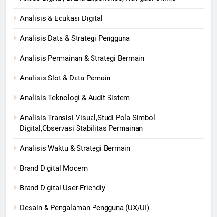
Analisis & Edukasi Digital
Analisis Data & Strategi Pengguna
Analisis Permainan & Strategi Bermain
Analisis Slot & Data Pemain
Analisis Teknologi & Audit Sistem
Analisis Transisi Visual,Studi Pola Simbol
Digital,Observasi Stabilitas Permainan
Analisis Waktu & Strategi Bermain
Brand Digital Modern
Brand Digital User-Friendly
Desain & Pengalaman Pengguna (UX/UI)