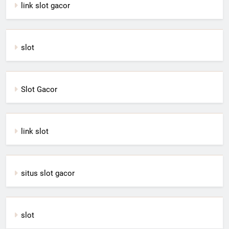
link slot gacor
slot
Slot Gacor
link slot
situs slot gacor
slot