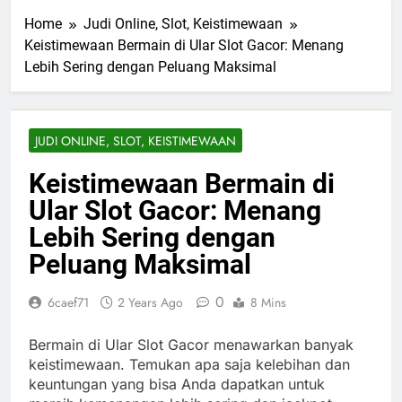
Home
Judi Online, Slot, Keistimewaan
Keistimewaan Bermain di Ular Slot Gacor: Menang
Lebih Sering dengan Peluang Maksimal
JUDI ONLINE, SLOT, KEISTIMEWAAN
Keistimewaan Bermain di
Ular Slot Gacor: Menang
Lebih Sering dengan
Peluang Maksimal
0
6caef71
2 Years Ago
8 Mins
Bermain di Ular Slot Gacor menawarkan banyak
keistimewaan. Temukan apa saja kelebihan dan
keuntungan yang bisa Anda dapatkan untuk