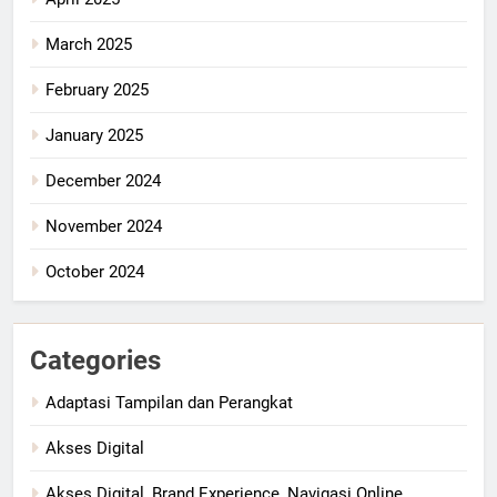
March 2025
February 2025
January 2025
December 2024
November 2024
October 2024
Categories
Adaptasi Tampilan dan Perangkat
Akses Digital
Akses Digital, Brand Experience, Navigasi Online