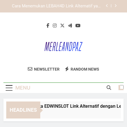
Skip
KAYA787 Alternatif sebagai Opsi Akses dengan
to
Sistem yang Responsif
content
KAYA787 Alternatif sebagai Jalur Akses yang
Mudah Dipahami Pengguna
Panduan Membuka EDWINSLOT Link Alternatif
dengan Lebih Praktis
Cara Menemukan LEBAH4D Link Alternatif yang
Mudah Diakses
KAYA787 Alternatif sebagai Opsi Akses dengan
Sistem yang Responsif
Merle And Paz
Dapatkan Perhiasan Mewah Dan Aksesori
KAYA787 Alternatif sebagai Jalur Akses yang
NEWSLETTER
RANDOM NEWS
Mudah Dipahami Pengguna
Berkualitas Di Merle And Paz Untuk
Melengkapi Gaya Anda.
MENU
nduan Membuka EDWINSLOT Link Alternatif dengan Lebih Pra
HEADLINES
Weeks Ago