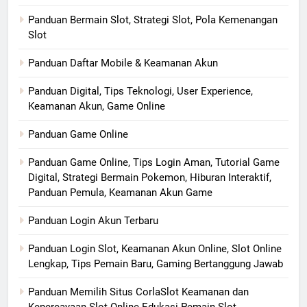
Panduan Bermain Slot, Strategi Slot, Pola Kemenangan
Slot
Panduan Daftar Mobile & Keamanan Akun
Panduan Digital, Tips Teknologi, User Experience,
Keamanan Akun, Game Online
Panduan Game Online
Panduan Game Online, Tips Login Aman, Tutorial Game
Digital, Strategi Bermain Pokemon, Hiburan Interaktif,
Panduan Pemula, Keamanan Akun Game
Panduan Login Akun Terbaru
Panduan Login Slot, Keamanan Akun Online, Slot Online
Lengkap, Tips Pemain Baru, Gaming Bertanggung Jawab
Panduan Memilih Situs CorlaSlot Keamanan dan