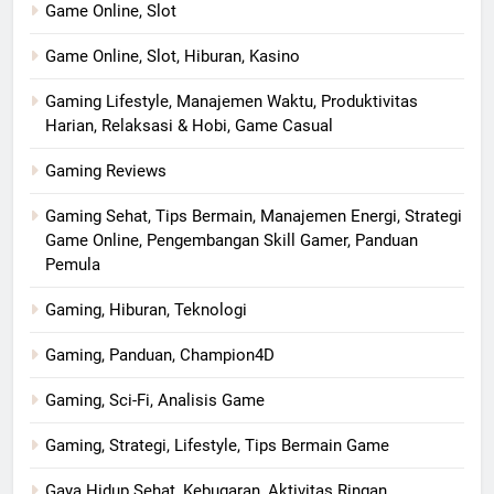
Game Online, Slot
Game Online, Slot, Hiburan, Kasino
Gaming Lifestyle, Manajemen Waktu, Produktivitas
Harian, Relaksasi & Hobi, Game Casual
Gaming Reviews
Gaming Sehat, Tips Bermain, Manajemen Energi, Strategi
Game Online, Pengembangan Skill Gamer, Panduan
Pemula
Gaming, Hiburan, Teknologi
Gaming, Panduan, Champion4D
Gaming, Sci-Fi, Analisis Game
Gaming, Strategi, Lifestyle, Tips Bermain Game
Gaya Hidup Sehat, Kebugaran, Aktivitas Ringan,