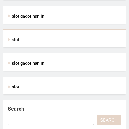
slot gacor hari ini
slot
slot gacor hari ini
slot
Search
SEARCH