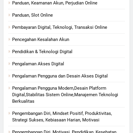
Panduan, Keamanan Akun, Perjudian Online
Panduan, Slot Online
Pembayaran Digital, Teknologi, Transaksi Online
Pencegahan Kesalahan Akun
Pendidikan & Teknologi Digital
Pengalaman Akses Digital
Pengalaman Pengguna dan Desain Akses Digital
Pengalaman Pengguna Modern,Desain Platform
Digital,Stabilitas Sistem Online,Manajemen Teknologi
Berkualitas
Pengembangan Diri, Mindset Positif, Produktivitas,
Strategi Sukses, Kebiasaan Harian, Motivasi
Pengembangan Diri, Motivasi, Pendidikan, Kesehatan