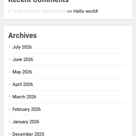
A WordPress Commenter
on
Hello world!
Archives
July 2026
June 2026
May 2026
April 2026
March 2026
February 2026
January 2026
December 2025