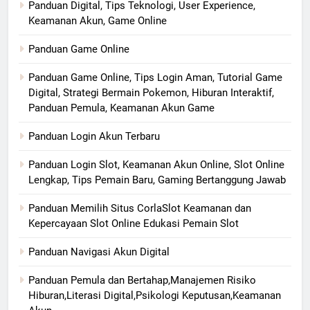
Panduan Digital, Tips Teknologi, User Experience,
Keamanan Akun, Game Online
Panduan Game Online
Panduan Game Online, Tips Login Aman, Tutorial Game
Digital, Strategi Bermain Pokemon, Hiburan Interaktif,
Panduan Pemula, Keamanan Akun Game
Panduan Login Akun Terbaru
Panduan Login Slot, Keamanan Akun Online, Slot Online
Lengkap, Tips Pemain Baru, Gaming Bertanggung Jawab
Panduan Memilih Situs CorlaSlot Keamanan dan
Kepercayaan Slot Online Edukasi Pemain Slot
Panduan Navigasi Akun Digital
Panduan Pemula dan Bertahap,Manajemen Risiko
Hiburan,Literasi Digital,Psikologi Keputusan,Keamanan