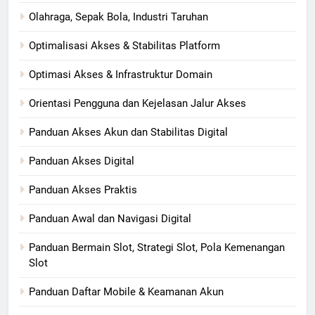
Olahraga, Sepak Bola, Industri Taruhan
Optimalisasi Akses & Stabilitas Platform
Optimasi Akses & Infrastruktur Domain
Orientasi Pengguna dan Kejelasan Jalur Akses
Panduan Akses Akun dan Stabilitas Digital
Panduan Akses Digital
Panduan Akses Praktis
Panduan Awal dan Navigasi Digital
Panduan Bermain Slot, Strategi Slot, Pola Kemenangan
Slot
Panduan Daftar Mobile & Keamanan Akun