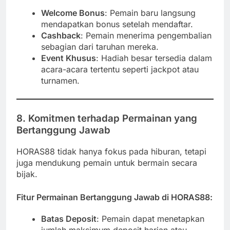
Welcome Bonus
: Pemain baru langsung
mendapatkan bonus setelah mendaftar.
Cashback
: Pemain menerima pengembalian
sebagian dari taruhan mereka.
Event Khusus
: Hadiah besar tersedia dalam
acara-acara tertentu seperti jackpot atau
turnamen.
8. Komitmen terhadap Permainan yang
Bertanggung Jawab
HORAS88 tidak hanya fokus pada hiburan, tetapi
juga mendukung pemain untuk bermain secara
bijak.
Fitur Permainan Bertanggung Jawab di HORAS88
:
Batas Deposit
: Pemain dapat menetapkan