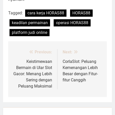
Tagged:
cara kerja HORAS88
HORAS88
keadilan permainan
operasi HORAS88
platform judi online
Previous:
Next:
Post
navigation
Keistimewaan
CorlaSlot: Peluang
Bermain di Ular Slot
Kemenangan Lebih
Gacor: Menang Lebih
Besar dengan Fitur-
Sering dengan
fitur Canggih
Peluang Maksimal