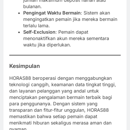
jumlah maksimum deposit harian atau
bulanan.
Pengingat Waktu Bermain
: Sistem akan
mengingatkan pemain jika mereka bermain
terlalu lama.
Self-Exclusion
: Pemain dapat
menonaktifkan akun mereka sementara
waktu jika diperlukan.
Kesimpulan
HORAS88 beroperasi dengan menggabungkan
teknologi canggih, keamanan data tingkat tinggi,
dan layanan pelanggan yang andal untuk
menciptakan pengalaman bermain terbaik bagi
para penggunanya. Dengan sistem yang
transparan dan fitur-fitur unggulan, HORAS88
memastikan bahwa setiap pemain dapat
menikmati hiburan sekaligus merasa aman dan
nyaman.