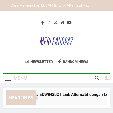
Skip
KAYA787 Alternatif sebagai Opsi Akses dengan
to
Sistem yang Responsif
content
KAYA787 Alternatif sebagai Jalur Akses yang
Mudah Dipahami Pengguna
Panduan Membuka EDWINSLOT Link Alternatif
dengan Lebih Praktis
Cara Menemukan LEBAH4D Link Alternatif yang
Mudah Diakses
KAYA787 Alternatif sebagai Opsi Akses dengan
Sistem yang Responsif
Merle And Paz
Dapatkan Perhiasan Mewah Dan Aksesori
KAYA787 Alternatif sebagai Jalur Akses yang
NEWSLETTER
RANDOM NEWS
Mudah Dipahami Pengguna
Berkualitas Di Merle And Paz Untuk
Melengkapi Gaya Anda.
MENU
nduan Membuka EDWINSLOT Link Alternatif dengan Lebih Pra
HEADLINES
Weeks Ago