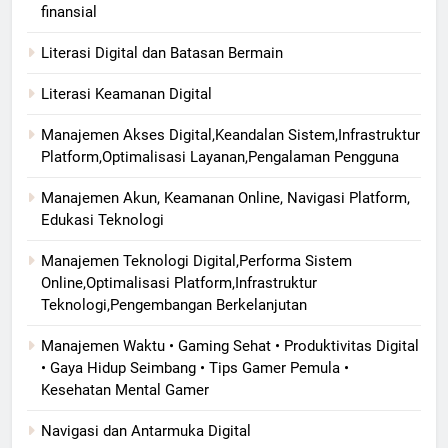
finansial
Literasi Digital dan Batasan Bermain
Literasi Keamanan Digital
Manajemen Akses Digital,Keandalan Sistem,Infrastruktur
Platform,Optimalisasi Layanan,Pengalaman Pengguna
Manajemen Akun, Keamanan Online, Navigasi Platform,
Edukasi Teknologi
Manajemen Teknologi Digital,Performa Sistem
Online,Optimalisasi Platform,Infrastruktur
Teknologi,Pengembangan Berkelanjutan
Manajemen Waktu • Gaming Sehat • Produktivitas Digital
• Gaya Hidup Seimbang • Tips Gamer Pemula •
Kesehatan Mental Gamer
Navigasi dan Antarmuka Digital