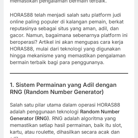
memastikan pengalaman bermain terbaik.
HORAS88 telah menjadi salah satu platform judi
online paling populer di kalangan pemain, berkat
reputasinya sebagai situs yang aman, adil, dan
gacor. Namun, bagaimana sebenarnya platform ini
beroperasi? Artikel ini akan mengupas cara kerja
HORAS88, mulai dari teknologi yang digunakan
hingga mekanisme yang memastikan pengalaman
bermain terbaik bagi para penggunanya.
1. Sistem Permainan yang Adil dengan
RNG (Random Number Generator)
Salah satu pilar utama dalam operasi HORAS88
adalah penggunaan teknologi
Random Number
Generator (RNG)
. RNG adalah algoritma yang
memastikan setiap hasil permainan, baik itu slot,
kartu, atau roulette, dihasilkan secara acak dan