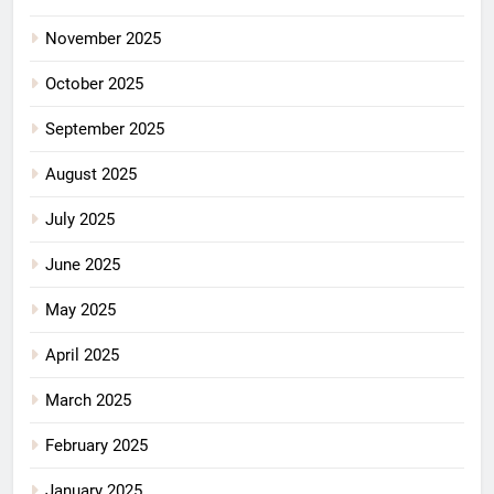
November 2025
October 2025
September 2025
August 2025
July 2025
June 2025
May 2025
April 2025
March 2025
February 2025
January 2025