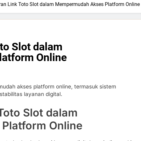
an Link Toto Slot dalam Mempermudah Akses Platform Online
to Slot dalam
atform Online
mudah akses platform online, termasuk sistem
tabilitas layanan digital.
Toto Slot dalam
latform Online