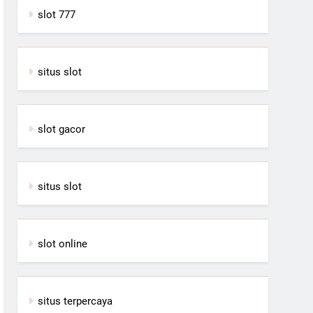
slot 777
situs slot
slot gacor
situs slot
slot online
situs terpercaya