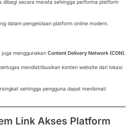
 dibagi secara merata sehingga performa platform
ting dalam pengelolaan platform online modern.
tal juga menggunakan
Content Delivery Network (CDN)
.
ertugas mendistribusikan konten website dari lokasi
persingkat sehingga pengguna dapat menikmati
m Link Akses Platform