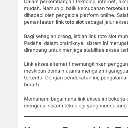
Dalam perkembangan teknologi internet, akse
mudah. Namun di balik kemudahan tersebut t
dihadapi oleh pengelola platform online. Sal
pemanfaatan
link toto slot
sebagai jalur akses
Bagi sebagian orang, istilah link toto slot 
Padahal dalam praktiknya, sistem ini merupaka
dirancang untuk menjaga stabilitas akses te
Link akses alternatif memungkinkan penggun
meskipun domain utama mengalami gangguan,
tertentu. Dengan pendekatan ini, pengalama
berarti.
Memahami bagaimana link akses ini bekerja 
mengenai sistem teknologi yang mendukung 