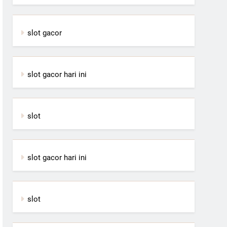
slot gacor
slot gacor hari ini
slot
slot gacor hari ini
slot