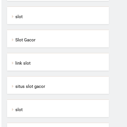
slot
Slot Gacor
link slot
situs slot gacor
slot