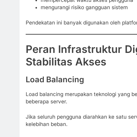
mempercepat waktu akses pengguna
mengurangi risiko gangguan sistem
Pendekatan ini banyak digunakan oleh platfor
Peran Infrastruktur D
Stabilitas Akses
Load Balancing
Load balancing merupakan teknologi yang ber
beberapa server.
Jika seluruh pengguna diarahkan ke satu ser
kelebihan beban.