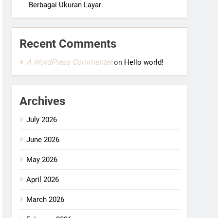
Berbagai Ukuran Layar
Recent Comments
A WordPress Commenter
on
Hello world!
Archives
July 2026
June 2026
May 2026
April 2026
March 2026