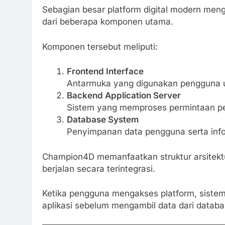
Sebagian besar platform digital modern meng
dari beberapa komponen utama.
Komponen tersebut meliputi:
Frontend Interface
Antarmuka yang digunakan pengguna un
Backend Application Server
Sistem yang memproses permintaan pen
Database System
Penyimpanan data pengguna serta info
Champion4D memanfaatkan struktur arsitektu
berjalan secara terintegrasi.
Ketika pengguna mengakses platform, sistem
aplikasi sebelum mengambil data dari databa