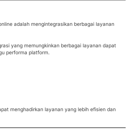
online adalah mengintegrasikan berbagai layanan
asi yang memungkinkan berbagai layanan dapat
u performa platform.
dapat menghadirkan layanan yang lebih efisien dan