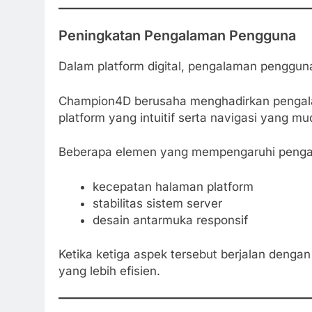
Peningkatan Pengalaman Pengguna
Dalam platform digital, pengalaman pengguna
Champion4D berusaha menghadirkan pengala
platform yang intuitif serta navigasi yang m
Beberapa elemen yang mempengaruhi pengal
kecepatan halaman platform
stabilitas sistem server
desain antarmuka responsif
Ketika ketiga aspek tersebut berjalan deng
yang lebih efisien.