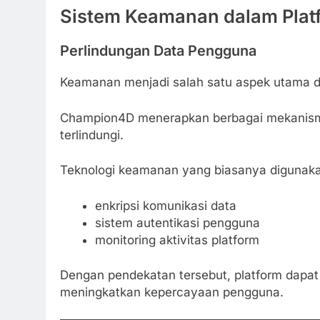
Sistem Keamanan dalam Platf
Perlindungan Data Pengguna
Keamanan menjadi salah satu aspek utama da
Champion4D menerapkan berbagai mekanism
terlindungi.
Teknologi keamanan yang biasanya digunakan 
enkripsi komunikasi data
sistem autentikasi pengguna
monitoring aktivitas platform
Dengan pendekatan tersebut, platform dapat
meningkatkan kepercayaan pengguna.