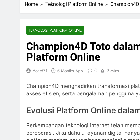
Home
Teknologi Platform Online
Champion4D T
TEKNOLOGI PLATFORM ONLINE
Champion4D Toto dalam 
Platform Online
0
6caef71
5 Months Ago
9 Mins
Champion4D menghadirkan transformasi platf
akses efisien, serta pengalaman pengguna ya
Evolusi Platform Online dalam
Perkembangan teknologi internet telah memb
beroperasi. Jika dahulu layanan digital hany