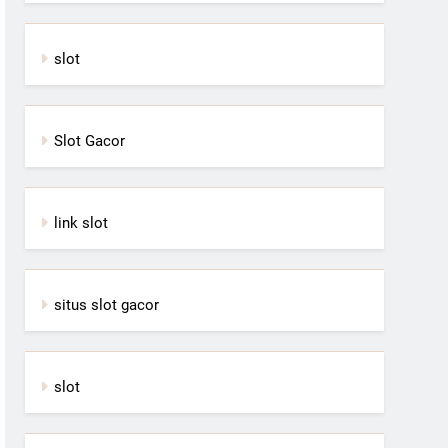
slot
Slot Gacor
link slot
situs slot gacor
slot