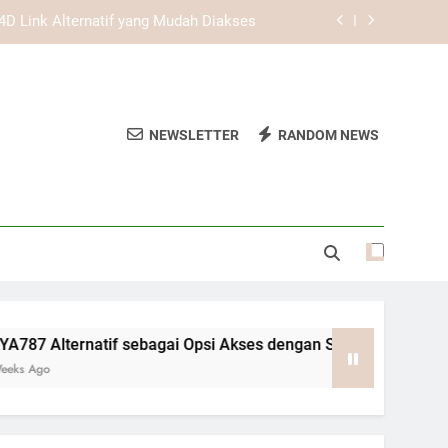
 Link Alternatif yang Mudah Diakses
i Akses dengan Sistem yang Responsif
r Akses yang Mudah Dipahami Pengguna
NEWSLETTER
RANDOM NEWS
ink Alternatif dengan Lebih Praktis
 Link Alternatif yang Mudah Diakses
ntuk Melengkapi Gaya Anda.
i Akses dengan Sistem yang Responsif
r Akses yang Mudah Dipahami Pengguna
atif sebagai Opsi Akses dengan Sistem yang Responsif