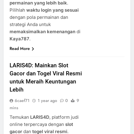
permainan yang lebih baik
.
Pilihlah
waktu login yang sesuai
dengan pola permainan dan
strategi Anda untuk
memaksimalkan kemenangan
di
Kaya787
.
Read More
LARIS4D: Mainkan Slot
Gacor dan Togel Viral Resmi
untuk Meraih Keuntungan
Lebih
6caef71
1 year ago
0
9
mins
Temukan
LARIS4D
, platform judi
online terpercaya dengan
slot
gacor
dan
togel viral resmi
.