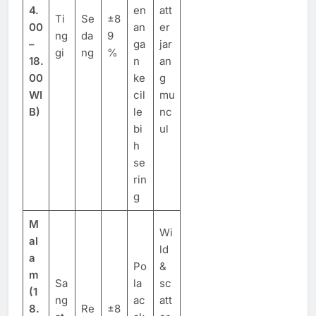
4.
en
att
Ti
Se
±8
00
an
er
ng
da
9
–
ga
jar
gi
ng
%
18.
n
an
00
ke
g
WI
cil
mu
B)
le
nc
bi
ul
h
se
rin
g
M
Wi
al
ld
a
Po
&
m
Sa
la
sc
(1
ng
ac
att
8.
Re
±8