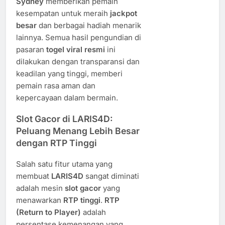
Sydney
memberikan pemain
kesempatan untuk meraih
jackpot
besar
dan berbagai hadiah menarik
lainnya. Semua hasil pengundian di
pasaran
togel viral resmi
ini
dilakukan dengan transparansi dan
keadilan yang tinggi, memberi
pemain rasa aman dan
kepercayaan dalam bermain.
Slot Gacor di LARIS4D:
Peluang Menang Lebih Besar
dengan RTP Tinggi
Salah satu fitur utama yang
membuat
LARIS4D
sangat diminati
adalah mesin
slot gacor
yang
menawarkan
RTP tinggi
.
RTP
(Return to Player)
adalah
persentase kemenangan yang