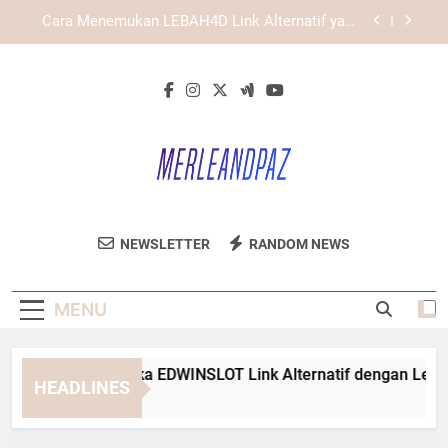
Skip
KAYA787 Alternatif sebagai Opsi Akses dengan
to
Sistem yang Responsif
content
KAYA787 Alternatif sebagai Jalur Akses yang
Mudah Dipahami Pengguna
Panduan Membuka EDWINSLOT Link Alternatif
dengan Lebih Praktis
Cara Menemukan LEBAH4D Link Alternatif yang
Mudah Diakses
KAYA787 Alternatif sebagai Opsi Akses dengan
Sistem yang Responsif
Merle And Paz
Dapatkan Perhiasan Mewah Dan Aksesori
KAYA787 Alternatif sebagai Jalur Akses yang
NEWSLETTER
RANDOM NEWS
Mudah Dipahami Pengguna
Berkualitas Di Merle And Paz Untuk
Melengkapi Gaya Anda.
MENU
nduan Membuka EDWINSLOT Link Alternatif dengan Lebih Pra
HEADLINES
Weeks Ago