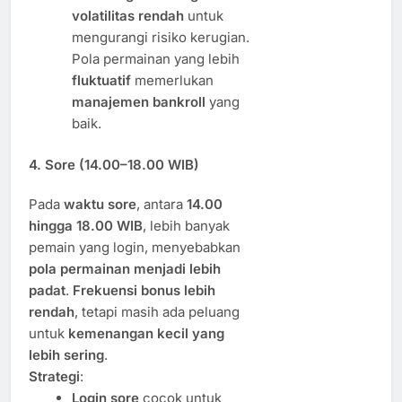
volatilitas rendah
untuk
mengurangi risiko kerugian.
Pola permainan yang lebih
fluktuatif
memerlukan
manajemen bankroll
yang
baik.
4. Sore (14.00–18.00 WIB)
Pada
waktu sore
, antara
14.00
hingga 18.00 WIB
, lebih banyak
pemain yang login, menyebabkan
pola permainan menjadi lebih
padat
.
Frekuensi bonus lebih
rendah
, tetapi masih ada peluang
untuk
kemenangan kecil yang
lebih sering
.
Strategi
:
Login sore
cocok untuk