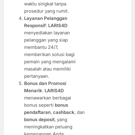
waktu singkat tanpa
prosedur yang rumit.
Layanan Pelanggan
Responsif
:
LARIS4D
menyediakan layanan
pelanggan yang siap
membantu 24/7,
memberikan solusi bagi
pemain yang mengalami
masalah atau memiliki
pertanyaan.
Bonus dan Promosi
Menarik
:
LARIS4D
menawarkan berbagai
bonus seperti
bonus
pendaftaran
,
cashback
, dan
bonus deposit
, yang
meningkatkan peluang
kemenangan Anda.