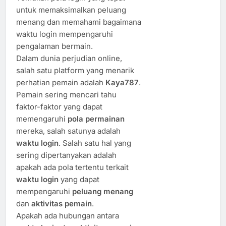
untuk memaksimalkan peluang
menang dan memahami bagaimana
waktu login mempengaruhi
pengalaman bermain.
Dalam dunia perjudian online,
salah satu platform yang menarik
perhatian pemain adalah
Kaya787
.
Pemain sering mencari tahu
faktor-faktor yang dapat
memengaruhi
pola permainan
mereka, salah satunya adalah
waktu login
. Salah satu hal yang
sering dipertanyakan adalah
apakah ada pola tertentu terkait
waktu login
yang dapat
mempengaruhi
peluang menang
dan
aktivitas pemain
.
Apakah ada hubungan antara