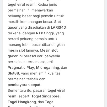
togel viral resmi
. Kedua jenis
permainan ini menawarkan
peluang besar bagi pemain untuk
meraih kemenangan besar.
Slot
gacor
yang disediakan di
LARIS4D
terkenal dengan
RTP tinggi
, yang
berarti peluang pemain untuk
menang lebih besar dibandingkan
mesin slot lainnya. Mesin
slot
gacor
ini berasal dari penyedia
permainan ternama seperti
Pragmatic Play
,
Microgaming
, dan
Slot88
, yang menjamin kualitas
permainan terbaik dan
pembayaran cepat
.
Sementara itu, pasaran
togel viral
resmi
seperti
Togel Singapore
,
Togel Hongkong
, dan
Togel