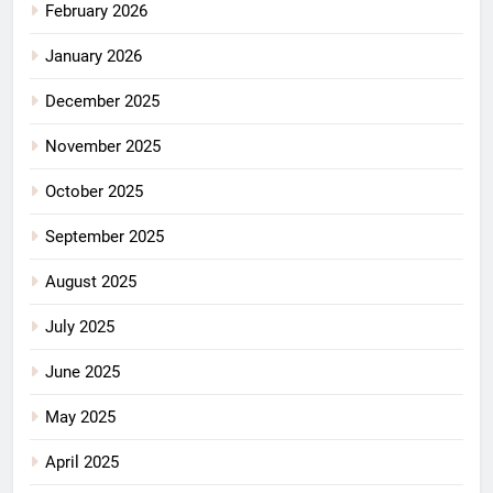
February 2026
January 2026
December 2025
November 2025
October 2025
September 2025
August 2025
July 2025
June 2025
May 2025
April 2025