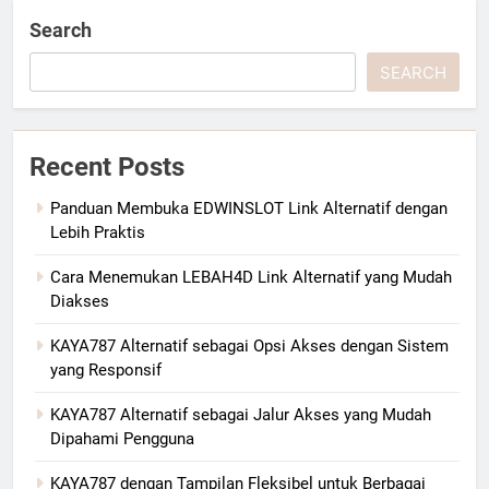
Search
SEARCH
Recent Posts
Panduan Membuka EDWINSLOT Link Alternatif dengan
Lebih Praktis
Cara Menemukan LEBAH4D Link Alternatif yang Mudah
Diakses
KAYA787 Alternatif sebagai Opsi Akses dengan Sistem
yang Responsif
KAYA787 Alternatif sebagai Jalur Akses yang Mudah
Dipahami Pengguna
KAYA787 dengan Tampilan Fleksibel untuk Berbagai