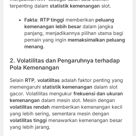
terpenting dalam
statistik kemenangan
slot.
Fakta
:
RTP tinggi
memberikan
peluang
kemenangan lebih besar
dalam jangka
panjang, menjadikannya pilihan utama bagi
pemain yang ingin
memaksimalkan peluang
menang
.
2.
Volatilitas dan Pengaruhnya terhadap
Pola Kemenangan
Selain
RTP
,
volatilitas
adalah faktor penting yang
memengaruhi
statistik kemenangan
dalam slot
gacor. Volatilitas mengukur
frekuensi dan ukuran
kemenangan
dalam mesin slot. Mesin dengan
volatilitas rendah
memberikan kemenangan kecil
yang lebih sering, sementara mesin dengan
volatilitas tinggi
menawarkan kemenangan besar
yang lebih jarang.