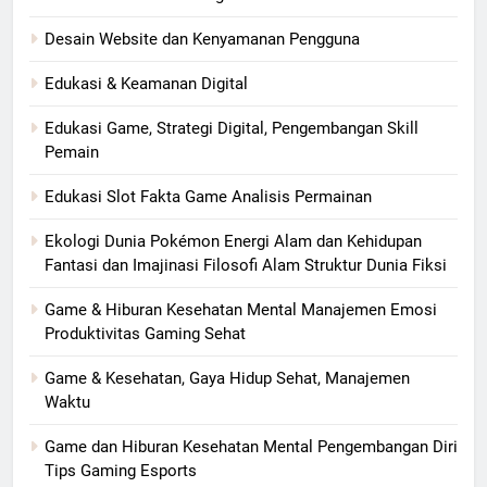
Desain Website dan Kenyamanan Pengguna
Edukasi & Keamanan Digital
Edukasi Game, Strategi Digital, Pengembangan Skill
Pemain
Edukasi Slot Fakta Game Analisis Permainan
Ekologi Dunia Pokémon Energi Alam dan Kehidupan
Fantasi dan Imajinasi Filosofi Alam Struktur Dunia Fiksi
Game & Hiburan Kesehatan Mental Manajemen Emosi
Produktivitas Gaming Sehat
Game & Kesehatan, Gaya Hidup Sehat, Manajemen
Waktu
Game dan Hiburan Kesehatan Mental Pengembangan Diri
Tips Gaming Esports