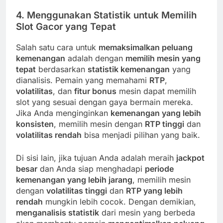
4.
Menggunakan Statistik untuk Memilih
Slot Gacor yang Tepat
Salah satu cara untuk
memaksimalkan peluang
kemenangan
adalah dengan
memilih mesin yang
tepat
berdasarkan
statistik kemenangan
yang
dianalisis. Pemain yang memahami
RTP
,
volatilitas
, dan
fitur bonus
mesin dapat memilih
slot yang sesuai dengan gaya bermain mereka.
Jika Anda menginginkan
kemenangan yang lebih
konsisten
, memilih mesin dengan
RTP tinggi
dan
volatilitas rendah
bisa menjadi pilihan yang baik.
Di sisi lain, jika tujuan Anda adalah meraih
jackpot
besar
dan Anda siap menghadapi
periode
kemenangan yang lebih jarang
, memilih mesin
dengan
volatilitas tinggi
dan
RTP yang lebih
rendah
mungkin lebih cocok. Dengan demikian,
menganalisis statistik
dari mesin yang berbeda