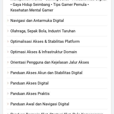
• Gaya Hidup Seimbang • Tips Gamer Pemula •
Kesehatan Mental Gamer
Navigasi dan Antarmuka Digital
Olahraga, Sepak Bola, Industri Taruhan
Optimalisasi Akses & Stabilitas Platform
Optimasi Akses & Infrastruktur Domain
Orientasi Pengguna dan Kejelasan Jalur Akses
Panduan Akses Akun dan Stabilitas Digital
Panduan Akses Digital
Panduan Akses Praktis
Panduan Awal dan Navigasi Digital