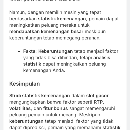
Namun, dengan memilih mesin yang tepat
berdasarkan
statistik kemenangan
, pemain dapat
meningkatkan peluang mereka untuk
mendapatkan kemenangan besar
meskipun
keberuntungan tetap memegang peranan.
Fakta
:
Keberuntungan
tetap menjadi faktor
yang tidak bisa dihindari, tetapi
analisis
statistik
dapat meningkatkan peluang
kemenangan Anda.
Kesimpulan
Studi statistik kemenangan
dalam
slot gacor
mengungkapkan bahwa faktor seperti
RTP
,
volatilitas
, dan
fitur bonus
sangat memengaruhi
peluang pemain untuk menang. Meskipun
keberuntungan
tetap menjadi faktor yang tidak
dapat diprediksi, pemain yang memahami
statistik