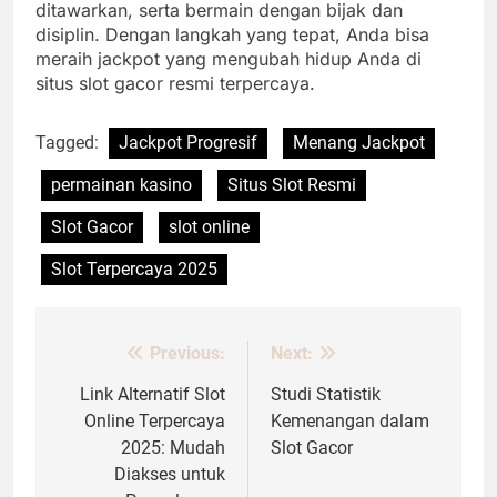
ditawarkan, serta bermain dengan bijak dan
disiplin. Dengan langkah yang tepat, Anda bisa
meraih jackpot yang mengubah hidup Anda di
situs slot gacor resmi terpercaya.
Tagged:
Jackpot Progresif
Menang Jackpot
permainan kasino
Situs Slot Resmi
Slot Gacor
slot online
Slot Terpercaya 2025
Previous:
Next:
Post
navigation
Link Alternatif Slot
Studi Statistik
Online Terpercaya
Kemenangan dalam
2025: Mudah
Slot Gacor
Diakses untuk