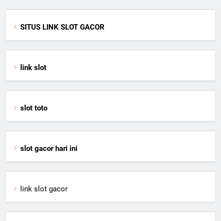
SITUS LINK SLOT GACOR
link slot
slot toto
slot gacor hari ini
link slot gacor