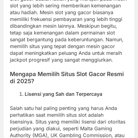
slot yang lebih sering memberikan kemenangan
atau hadiah. Mesin slot yang gacor biasanya
memiliki frekuensi pembayaran yang lebih tinggi
dibandingkan mesin lainnya. Meskipun begitu,
tetap saja kemenangan dalam permainan slot
sangat bergantung pada keberuntungan. Namun,
memilih situs yang tepat dengan mesin gacor
dapat meningkatkan peluang Anda untuk meraih
jackpot progresif yang sangat menggiurkan.
Mengapa Memilih Situs Slot Gacor Resmi
di 2025?
Lisensi yang Sah dan Terpercaya
Salah satu hal paling penting yang harus Anda
perhatikan saat memilih situs slot adalah
lisensinya. Situs yang memiliki lisensi dari otoritas
perjudian yang diakui, seperti Malta Gaming
Authority (MGA), UK Gambling Commission, atau