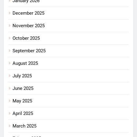
January 2026
December 2025
November 2025
October 2025
September 2025
August 2025
July 2025
June 2025
May 2025
April 2025
March 2025