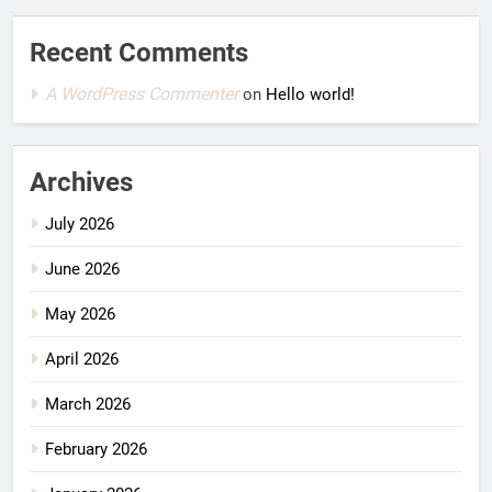
Recent Comments
A WordPress Commenter
on
Hello world!
Archives
July 2026
June 2026
May 2026
April 2026
March 2026
February 2026