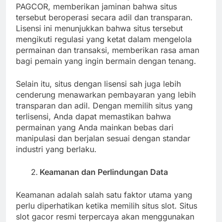
PAGCOR, memberikan jaminan bahwa situs
tersebut beroperasi secara adil dan transparan.
Lisensi ini menunjukkan bahwa situs tersebut
mengikuti regulasi yang ketat dalam mengelola
permainan dan transaksi, memberikan rasa aman
bagi pemain yang ingin bermain dengan tenang.
Selain itu, situs dengan lisensi sah juga lebih
cenderung menawarkan pembayaran yang lebih
transparan dan adil. Dengan memilih situs yang
terlisensi, Anda dapat memastikan bahwa
permainan yang Anda mainkan bebas dari
manipulasi dan berjalan sesuai dengan standar
industri yang berlaku.
Keamanan dan Perlindungan Data
Keamanan adalah salah satu faktor utama yang
perlu diperhatikan ketika memilih situs slot. Situs
slot gacor resmi terpercaya akan menggunakan