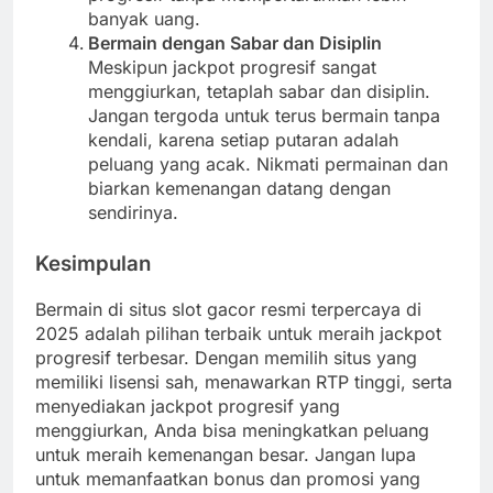
banyak uang.
Bermain dengan Sabar dan Disiplin
Meskipun jackpot progresif sangat
menggiurkan, tetaplah sabar dan disiplin.
Jangan tergoda untuk terus bermain tanpa
kendali, karena setiap putaran adalah
peluang yang acak. Nikmati permainan dan
biarkan kemenangan datang dengan
sendirinya.
Kesimpulan
Bermain di situs slot gacor resmi terpercaya di
2025 adalah pilihan terbaik untuk meraih jackpot
progresif terbesar. Dengan memilih situs yang
memiliki lisensi sah, menawarkan RTP tinggi, serta
menyediakan jackpot progresif yang
menggiurkan, Anda bisa meningkatkan peluang
untuk meraih kemenangan besar. Jangan lupa
untuk memanfaatkan bonus dan promosi yang