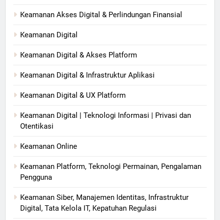
Keamanan Akses Digital & Perlindungan Finansial
Keamanan Digital
Keamanan Digital & Akses Platform
Keamanan Digital & Infrastruktur Aplikasi
Keamanan Digital & UX Platform
Keamanan Digital | Teknologi Informasi | Privasi dan
Otentikasi
Keamanan Online
Keamanan Platform, Teknologi Permainan, Pengalaman
Pengguna
Keamanan Siber, Manajemen Identitas, Infrastruktur
Digital, Tata Kelola IT, Kepatuhan Regulasi