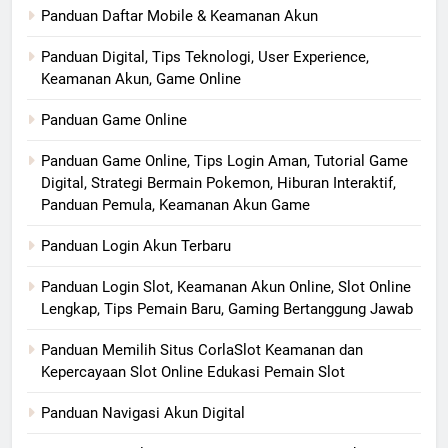
Panduan Daftar Mobile & Keamanan Akun
Panduan Digital, Tips Teknologi, User Experience,
Keamanan Akun, Game Online
Panduan Game Online
Panduan Game Online, Tips Login Aman, Tutorial Game
Digital, Strategi Bermain Pokemon, Hiburan Interaktif,
Panduan Pemula, Keamanan Akun Game
Panduan Login Akun Terbaru
Panduan Login Slot, Keamanan Akun Online, Slot Online
Lengkap, Tips Pemain Baru, Gaming Bertanggung Jawab
Panduan Memilih Situs CorlaSlot Keamanan dan
Kepercayaan Slot Online Edukasi Pemain Slot
Panduan Navigasi Akun Digital