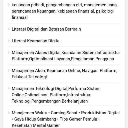
keuangan pribadi, pengembangan diri, manajemen uang,
perencanaan keuangan, kebiasaan finansial, psikologi
finansial
Literasi Digital dan Batasan Bermain
Literasi Keamanan Digital
Manajemen Akses Digital,Keandalan Sistem,Infrastruktur
Platform,Optimalisasi Layanan,Pengalaman Pengguna
Manajemen Akun, Keamanan Online, Navigasi Platform,
Edukasi Teknologi
Manajemen Teknologi Digital,Performa Sistem
Online,Optimalisasi Platform,Infrastruktur
Teknologi,Pengembangan Berkelanjutan
Manajemen Waktu • Gaming Sehat • Produktivitas Digital
• Gaya Hidup Seimbang • Tips Gamer Pemula •
Kesehatan Mental Gamer