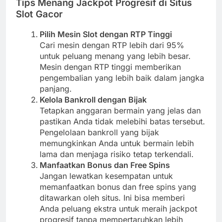
Tips Menang Jackpot Progresif di Situs
Slot Gacor
Pilih Mesin Slot dengan RTP Tinggi
Cari mesin dengan RTP lebih dari 95%
untuk peluang menang yang lebih besar.
Mesin dengan RTP tinggi memberikan
pengembalian yang lebih baik dalam jangka
panjang.
Kelola Bankroll dengan Bijak
Tetapkan anggaran bermain yang jelas dan
pastikan Anda tidak melebihi batas tersebut.
Pengelolaan bankroll yang bijak
memungkinkan Anda untuk bermain lebih
lama dan menjaga risiko tetap terkendali.
Manfaatkan Bonus dan Free Spins
Jangan lewatkan kesempatan untuk
memanfaatkan bonus dan free spins yang
ditawarkan oleh situs. Ini bisa memberi
Anda peluang ekstra untuk meraih jackpot
progresif tanpa mempertaruhkan lebih