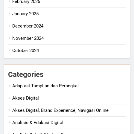
February 2025
January 2025
December 2024
November 2024
October 2024
Categories
Adaptasi Tampilan dan Perangkat
Akses Digital
Akses Digital, Brand Experience, Navigasi Online
Analisis & Edukasi Digital