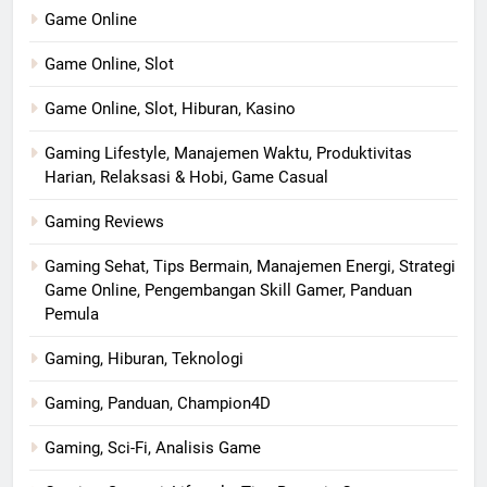
Game Online
Game Online, Slot
Game Online, Slot, Hiburan, Kasino
Gaming Lifestyle, Manajemen Waktu, Produktivitas
Harian, Relaksasi & Hobi, Game Casual
Gaming Reviews
Gaming Sehat, Tips Bermain, Manajemen Energi, Strategi
Game Online, Pengembangan Skill Gamer, Panduan
Pemula
Gaming, Hiburan, Teknologi
Gaming, Panduan, Champion4D
Gaming, Sci-Fi, Analisis Game