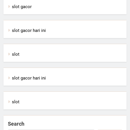
slot gacor
slot gacor hari ini
slot
slot gacor hari ini
slot
Search