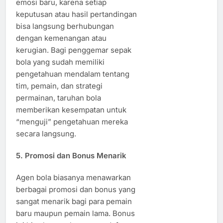
emosi baru, karena setiap
keputusan atau hasil pertandingan
bisa langsung berhubungan
dengan kemenangan atau
kerugian. Bagi penggemar sepak
bola yang sudah memiliki
pengetahuan mendalam tentang
tim, pemain, dan strategi
permainan, taruhan bola
memberikan kesempatan untuk
“menguji” pengetahuan mereka
secara langsung.
5.
Promosi dan Bonus Menarik
Agen bola biasanya menawarkan
berbagai promosi dan bonus yang
sangat menarik bagi para pemain
baru maupun pemain lama. Bonus