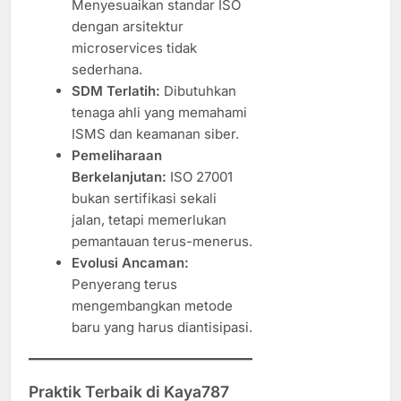
Menyesuaikan standar ISO
dengan arsitektur
microservices tidak
sederhana.
SDM Terlatih:
Dibutuhkan
tenaga ahli yang memahami
ISMS dan keamanan siber.
Pemeliharaan
Berkelanjutan:
ISO 27001
bukan sertifikasi sekali
jalan, tetapi memerlukan
pemantauan terus-menerus.
Evolusi Ancaman:
Penyerang terus
mengembangkan metode
baru yang harus diantisipasi.
Praktik Terbaik di Kaya787