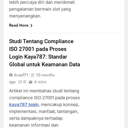
lebih percaya diri dan menikmati
pengalaman bermain slot yang
menyenangkan.
Read More
Studi Tentang Compliance
ISO 27001 pada Proses
Login Kaya787: Standar
Global untuk Keamanan Data
6caef71
10 months
ago
0
6 mins
Artikel ini membahas studi tentang
compliance ISO 27001 pada proses
kaya787 login
, mencakup konsep,
implementasi, manfaat, tantangan,
serta dampaknya terhadap
keamanan informasi dan