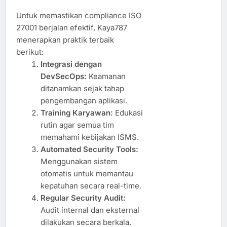
Untuk memastikan compliance ISO
27001 berjalan efektif, Kaya787
menerapkan praktik terbaik
berikut:
Integrasi dengan
DevSecOps:
Keamanan
ditanamkan sejak tahap
pengembangan aplikasi.
Training Karyawan:
Edukasi
rutin agar semua tim
memahami kebijakan ISMS.
Automated Security Tools:
Menggunakan sistem
otomatis untuk memantau
kepatuhan secara real-time.
Regular Security Audit:
Audit internal dan eksternal
dilakukan secara berkala.