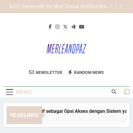
Skip
Slot dengan Jackpot Progresif yang Paling
to
Menguntungkan
content
Corlaslot Daftar: Solusi Digital Tanpa Hambatan
Teknis
Horas88 dalam Perspektif Industri Hiburan Asia
Tenggara
Sci-Fi Games with the Most Unique Worldbuilding
Slot dengan Jackpot Progresif yang Paling
Menguntungkan
Merle And Paz
Dapatkan Perhiasan Mewah Dan Aksesori
Corlaslot Daftar: Solusi Digital Tanpa Hambatan
NEWSLETTER
RANDOM NEWS
Teknis
Berkualitas Di Merle And Paz Untuk
Melengkapi Gaya Anda.
MENU
YA787 Alternatif sebagai Opsi Akses dengan Sistem yang Res
HEADLINES
Weeks Ago