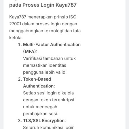
pada Proses Login Kaya787
Kaya787 menerapkan prinsip ISO
27001 dalam proses login dengan
menggabungkan teknologi dan tata
kelola:
Multi-Factor Authentication
(MFA):
Verifikasi tambahan untuk
memastikan identitas
pengguna lebih valid.
Token-Based
Authentication:
Setiap sesi login dikelola
dengan token terenkripsi
untuk mencegah
pembajakan sesi.
TLS/SSL Encryption:
Seluruh komunikasi login