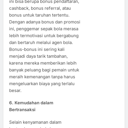
ini bisa berupa bonus pendaftaran,
cashback, bonus referral, atau
bonus untuk taruhan tertentu.
Dengan adanya bonus dan promosi
ini, penggemar sepak bola merasa
lebih termotivasi untuk bergabung
dan bertaruh melalui agen bola.
Bonus-bonus ini sering kali
menjadi daya tarik tambahan,
karena mereka memberikan lebih
banyak peluang bagi pemain untuk
meraih kemenangan tanpa harus
mengeluarkan biaya yang terlalu
besar.
6.
Kemudahan dalam
Bertransaksi
Selain kenyamanan dalam