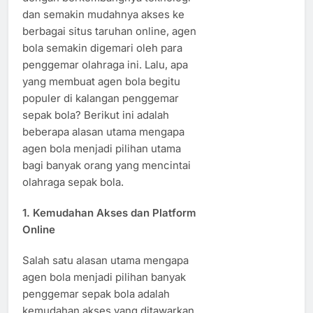
dan semakin mudahnya akses ke
berbagai situs taruhan online, agen
bola semakin digemari oleh para
penggemar olahraga ini. Lalu, apa
yang membuat agen bola begitu
populer di kalangan penggemar
sepak bola? Berikut ini adalah
beberapa alasan utama mengapa
agen bola menjadi pilihan utama
bagi banyak orang yang mencintai
olahraga sepak bola.
1.
Kemudahan Akses dan Platform
Online
Salah satu alasan utama mengapa
agen bola menjadi pilihan banyak
penggemar sepak bola adalah
kemudahan akses yang ditawarkan