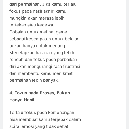
dari permainan. Jika kamu terlalu
fokus pada hasil akhir, kamu
mungkin akan merasa lebih
tertekan atau kecewa.
Cobalah untuk melihat game
sebagai kesempatan untuk belajar,
bukan hanya untuk menang.
Menetapkan harapan yang lebih
rendah dan fokus pada perbaikan
diri akan mengurangi rasa frustrasi
dan membantu kamu menikmati
permainan lebih banyak.
4.
Fokus pada Proses, Bukan
Hanya Hasil
Terlalu fokus pada kemenangan
bisa membuat kamu terjebak dalam
spiral emosi yang tidak sehat.