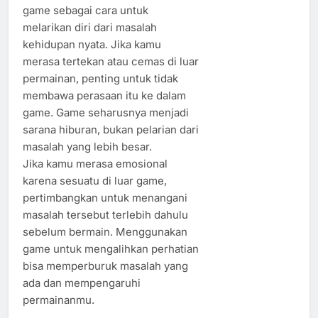
game sebagai cara untuk
melarikan diri dari masalah
kehidupan nyata. Jika kamu
merasa tertekan atau cemas di luar
permainan, penting untuk tidak
membawa perasaan itu ke dalam
game. Game seharusnya menjadi
sarana hiburan, bukan pelarian dari
masalah yang lebih besar.
Jika kamu merasa emosional
karena sesuatu di luar game,
pertimbangkan untuk menangani
masalah tersebut terlebih dahulu
sebelum bermain. Menggunakan
game untuk mengalihkan perhatian
bisa memperburuk masalah yang
ada dan mempengaruhi
permainanmu.