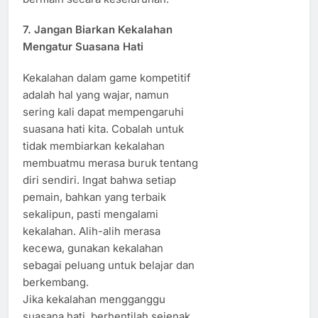
7.
Jangan Biarkan Kekalahan
Mengatur Suasana Hati
Kekalahan dalam game kompetitif
adalah hal yang wajar, namun
sering kali dapat mempengaruhi
suasana hati kita. Cobalah untuk
tidak membiarkan kekalahan
membuatmu merasa buruk tentang
diri sendiri. Ingat bahwa setiap
pemain, bahkan yang terbaik
sekalipun, pasti mengalami
kekalahan. Alih-alih merasa
kecewa, gunakan kekalahan
sebagai peluang untuk belajar dan
berkembang.
Jika kekalahan mengganggu
suasana hati, berhentilah sejenak