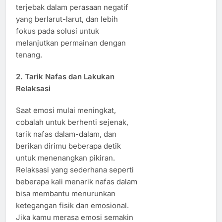
terjebak dalam perasaan negatif
yang berlarut-larut, dan lebih
fokus pada solusi untuk
melanjutkan permainan dengan
tenang.
2.
Tarik Nafas dan Lakukan
Relaksasi
Saat emosi mulai meningkat,
cobalah untuk berhenti sejenak,
tarik nafas dalam-dalam, dan
berikan dirimu beberapa detik
untuk menenangkan pikiran.
Relaksasi yang sederhana seperti
beberapa kali menarik nafas dalam
bisa membantu menurunkan
ketegangan fisik dan emosional.
Jika kamu merasa emosi semakin