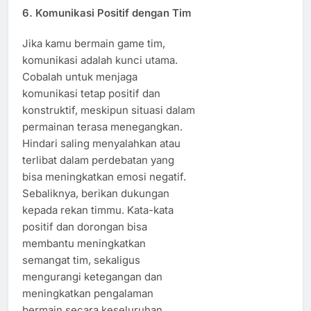
6.
Komunikasi Positif dengan Tim
Jika kamu bermain game tim,
komunikasi adalah kunci utama.
Cobalah untuk menjaga
komunikasi tetap positif dan
konstruktif, meskipun situasi dalam
permainan terasa menegangkan.
Hindari saling menyalahkan atau
terlibat dalam perdebatan yang
bisa meningkatkan emosi negatif.
Sebaliknya, berikan dukungan
kepada rekan timmu. Kata-kata
positif dan dorongan bisa
membantu meningkatkan
semangat tim, sekaligus
mengurangi ketegangan dan
meningkatkan pengalaman
bermain secara keseluruhan.