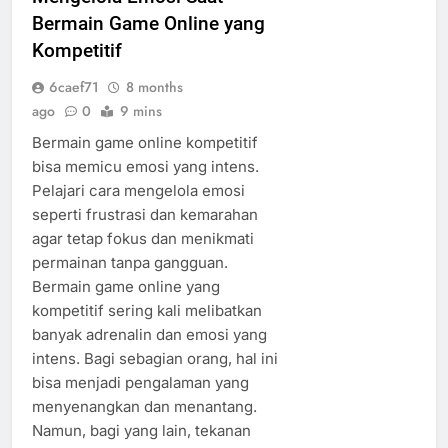
Bermain Game Online yang
Kompetitif
6caef71
8 months
ago
0
9 mins
Bermain game online kompetitif
bisa memicu emosi yang intens.
Pelajari cara mengelola emosi
seperti frustrasi dan kemarahan
agar tetap fokus dan menikmati
permainan tanpa gangguan.
Bermain game online yang
kompetitif sering kali melibatkan
banyak adrenalin dan emosi yang
intens. Bagi sebagian orang, hal ini
bisa menjadi pengalaman yang
menyenangkan dan menantang.
Namun, bagi yang lain, tekanan