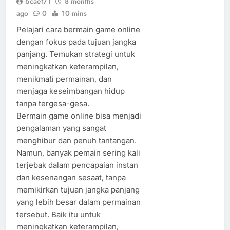
6caef71
8 months
ago
0
10 mins
Pelajari cara bermain game online
dengan fokus pada tujuan jangka
panjang. Temukan strategi untuk
meningkatkan keterampilan,
menikmati permainan, dan
menjaga keseimbangan hidup
tanpa tergesa-gesa.
Bermain game online bisa menjadi
pengalaman yang sangat
menghibur dan penuh tantangan.
Namun, banyak pemain sering kali
terjebak dalam pencapaian instan
dan kesenangan sesaat, tanpa
memikirkan tujuan jangka panjang
yang lebih besar dalam permainan
tersebut. Baik itu untuk
meningkatkan keterampilan,