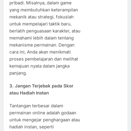
pribadi. Misalnya, dalam game
yang membutuhkan keterampilan
mekanik atau strategi, fokuslah
untuk mempelajari taktik baru,
berlatih penguasaan karakter, atau
memahami lebih dalam tentang
mekanisme permainan. Dengan
cara ini, Anda akan menikmati
proses pembelajaran dan melihat
kemajuan nyata dalam jangka
panjang.
3.
Jangan Terjebak pada Skor
atau Hadiah Instan
Tantangan terbesar dalam
permainan online adalah godaan
untuk mengejar penghargaan atau
hadiah instan, seperti